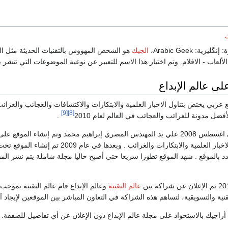
: إنگليزية:
Arabic Geek
،
الجيك
هو الشخص المهووس بالتقنيات الحديثة مثل الك
 الألعاب - الافلام. وتم اختيار هذا الاسم للتعبير عن نوعية الموضوعات التي تنشر ب
لى عالم الإبداع
ع عربي يختص بتناول الاخبار العلمية والابتكارات والاكتشافات والعجائب والغرائ
[9]
[8]
فضل مدونة للغرائب والعجائب في العالم لعام 2010
.
بدأت فكرة الموقع في اغسطس 2008 علي يد المهندس المصري إبراهيم محمد وتم إنشاء الم
بنشر مقتطفات لاهم الاخبار العلمية والابتكارات والغرائب . وب
 بالموقع . شهد الموقع تطورا سريعا حتي أصبح حاليا مجلة شاملة يتم نشر المق
عالم التقنية
وعالم الإبداع قام عالم التقنية بموجب
قنية والتسويقية، لتساهم هذه الشراكة في التعاون المباشر بين الموقعين لإيجاد آ