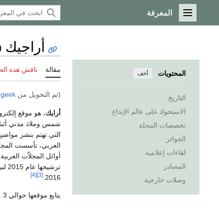
المعرفة
القائمة الرئيسية
أراجيك (
مقالة
ناقش هذه ال
المحتويات
أخف
(تم التحويل من
ageek
التاريخ
الاستحواذ على عالم الإبداع
أرايك
، هو موقع إلكتر
شمس وملاذ مدني أثناء
تخصصات المجلة
التي تهتم بنشر مواضيع 
الجوائز
لقاءات إعلامية
أوائل المجلاّت العربية
المصادر
ترشيحها عام 2015 لنيل
[4]
[3]
2016.
وصلات خارجية
يتابع موقعها حوالي 3 مليون زائر شهرياً