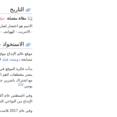
التاريخ
مقالة مفصلة
:
جيك
الاسم هو اختصار لعبارة
- الانترنت - الهواتف -
الاستحواذ ع
موقع عالم الإبداع موق
مسابقة
دويتشه فيله
لأ
مع اشتراك ناشرين جدد
[10]
يومي
وفي اغسطس عام 2010 تم الإعلان عن شراكة بين
الإبداع من النواحي الت
وفي عام 2017 قامت أراجيك بالاستحواذ على مجلة عالم الإبداع دون الإعلان عن أي تفاصيل للصفقة.