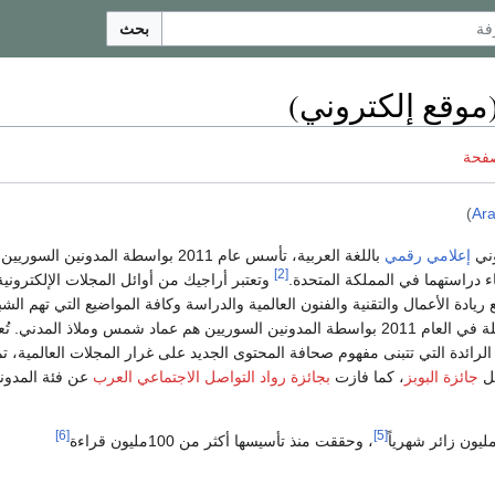
بحث
موقع إلكتروني)
صفحة
)
Ar
وني
إعلامي رقمي
باللغة العربية، تأسس عام 2011 بواسطة المدونين السو
[2]
 دراستهما في المملكة المتحدة.
وتعتبر أراجيك من أوائل المجلات الإلكترونية 
ريادة الأعمال والتقنية والفنون العالمية والدراسة وكافة المواضيع التي تهم الش
العربي، تأسست المجلة في العام 2011 بواسطة المدونين السوريين هم عماد شمس وملاذ المدني. ت
 الرائدة التي تتبنى مفهوم صحافة المحتوى الجديد على غرار المجلات العالمية، ت
جائزة البوبز
، كما فازت
بجائزة رواد التواصل الاجتماعي العرب
عن فئة المدونا
[6]
[5]
، وحققت منذ تأسيسها أكثر من 100مليون قراءة