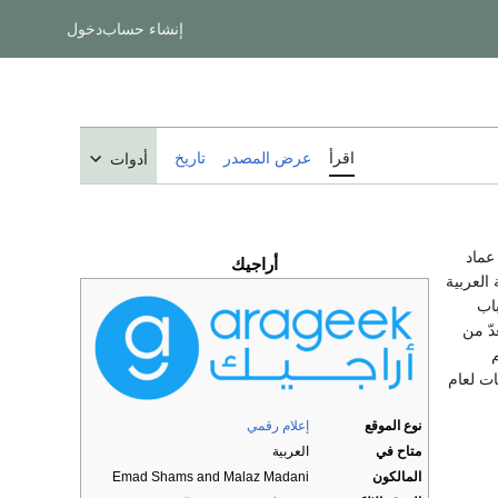
إنشاء حساب
دخول
اقرأ
عرض المصدر
تاريخ
أدوات
ريين عماد
أراجيك
العربية
باب
ُعدّ من
م
ت لعام
نوع الموقع
إعلام رقمي
متاح في
العربية
المالكون
Emad Shams and Malaz Madani