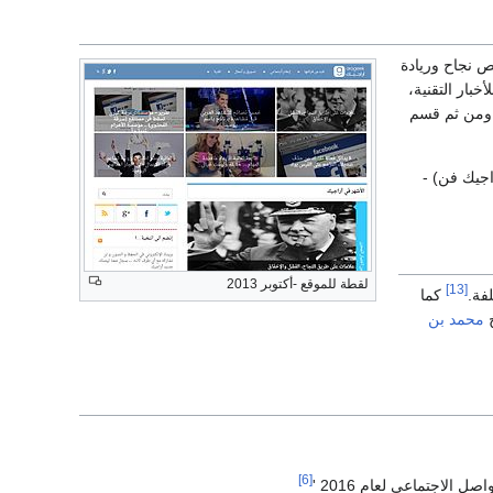
ص نجاح وريادة
خصص للأخبار التقنية،
ها، ومن ثم قسم
اجيك فن) -
لقطة للموقع -أكتوبر 2013
[13]
فة.
كما
محمد بن
[6]
لاجتماعي لعام 2016 '