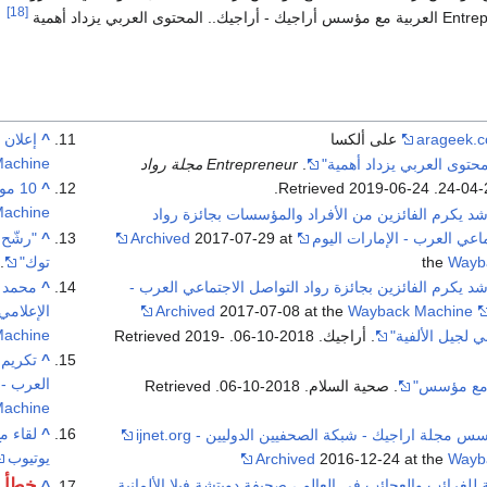
[18]
arageek.c
على ألكسا
^
إعلان ش
Machine
محتوى العربي يزداد أهمية"
.
Entrepreneur مجلة رواد
. Retrieved
2019-06-24
.
^
10 مواقع عربية معرفية يجب عليك متابعتها - ساسة بوست
Machine
د يكرم الفائزين من الأفراد والمؤسسات بجائزة رواد
اعي العرب - الإمارات اليوم
2017-07-29 at
Archived
^
Wayb
the
توك"
om. 2015-04-01
د يكرم الفائزين بجائزة رواد التواصل الاجتماعي العرب -
^
محمد ي
Wayback Machine
2017-07-08 at the
Archived
الإعلامي
achine
 لجيل الألفية"
. أراجيك. 2018-10-06
. Retrieved
2019-
^
تكريم 
العرب - 
 مع مؤسس"
. صحية السلام. 2018-10-06
. Retrieved
achine
^
لقاء م
مجلة اراجيك - شبكة الصحفيين الدوليين - ijnet.org
يوتيوب
Archived
2016-12-24 at the
Wayb
خطأ 
لغرائب والعجائب في العالم ، صحيفة دويتشة فيلا الألمانية
^