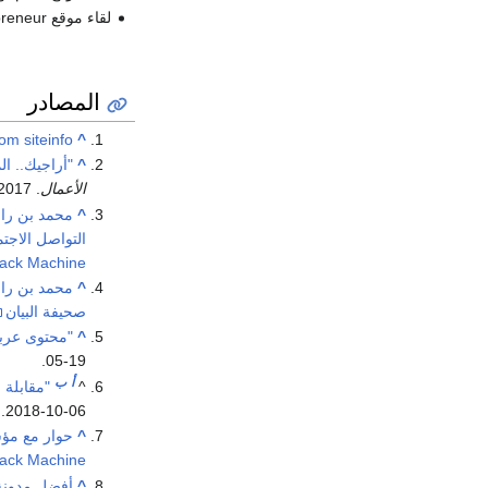
لقاء موقع Entrepreneur العربية مع مؤسس أراجيك - أراجيك.. المحتوى العربي يزداد أهمية
المصادر
om siteinfo
^
^
"أراجيك.. ال
الأعمال
. 2017-04-24
^
محمد بن راش
التواصل الاجتم
ack Machine
^
محمد بن راش
صحيفة البيان
^
"محتوى عربي
.
05-19
أ
ب
^
"مقابلة
.
2018-10-06
^
حوار مع مؤسس 
ack Machine
^
أفضل مدونة ل