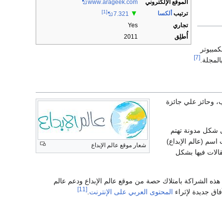
الموقع الإلكتروني
.com
.arageek
www
[1]
▼
ترتيب
ألكسا
7.321
تجاري
Yes
أُطلِق
2011
مبيوتر
[7]
المجلة.
ب، وحائز علي جائزة
وقع على شكل مدونة تهتم
عدها في عام 2009 تم إنشاء الموقع تحت اسم (عالم الإبداع)
شعار موقع عالم الإبداع
الات فيها بشكل
 هذه الشراكة بامتلاك حصة من موقع عالم الإبداع ودعم عالم
[11]
فاق جديدة لإثراء
المحتوى العربي على الإنترنت
.