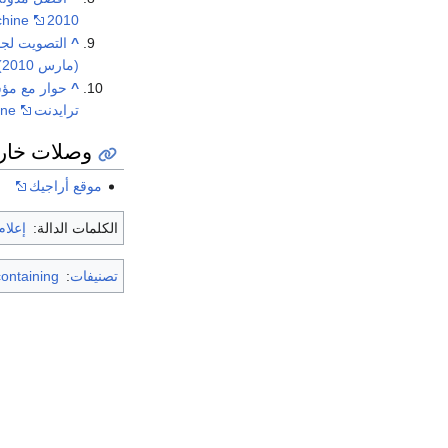
hine
2010
^
التصويت لجائز
(مارس 2010)
^
حوار مع مؤس
ترايدنت
ine
وصلات خار
موقع أراجيك
الكلمات الدالة:
إعلام
تصنيفات
:
Articles containing إن