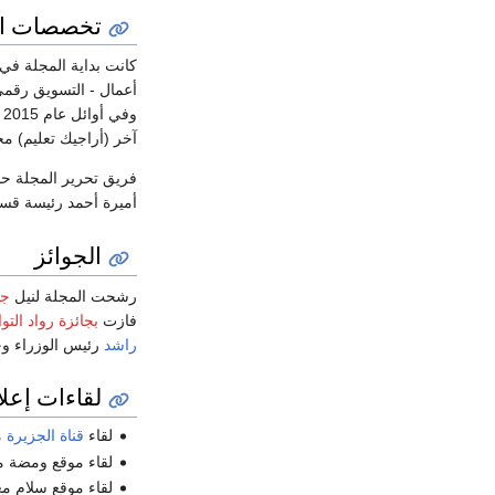
تخصصات ال
كانت بداية المجلة في 
و
آخر (أراجيك تعليم) م
فريق تحرير المجلة حال
أميرة أحمد رئيسة قسم 
الجوائز
رشحت المجلة لنيل
جا
فازت
بجائزة رواد الت
راشد
رئيس الوزراء وح
لقاءات إعلا
لقاء
قناة الجزيرة
مع
لقاء موقع ومضة مع مؤ
لقاء موقع سلام مع