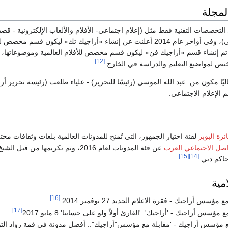
مجلة
التخصصات التقنية فقط مثل (إعلام اجتماعي- الأفلام والألعاب الإلكترونية - قص
أعمال - التسويق رقمي)، وفي أواخر عام 2014 أعلنت عن إنشاء «أراجيك تك» ليكون قسم م
في أوائل عام 2015 تم إنشاء قسم «أراجيك فن» ليكون قسم مخصص للأفلام العالمية وموضوعات
[12]
ختص لمواضيع التعليم والدراسة في الخارج.
يًا مكون من: عبد الله الموسى (رئيسًا للتحرير) - علياء طلعت (رئيسة تحرير أر
الإعلام الاجتماعي.
ئزة البوبز
لفئة اختيار الجمهور، التي تُمنح للمدونات العالمية بلغات وثقافات مختل
واصل الاجتماعي العرب
عن فئة المدونات لعام 2016، وتم تكريمها من قبل الشيخ
[15]
[14]
اكم دبي.
مية
[16]
 مؤسس أراجيك - فقرة الاعلام الجديد 27 نوفمبر 2014
[17]
سس أراجيك - 'أراجيك': 'القارئ أولاً ولو على حسابنا' 8 مايو 2017
 مؤسس أراجيك - 'مقابلة مع مؤسس"أراجيك".. أفضل مدونة في قمة رواد التواصل ا