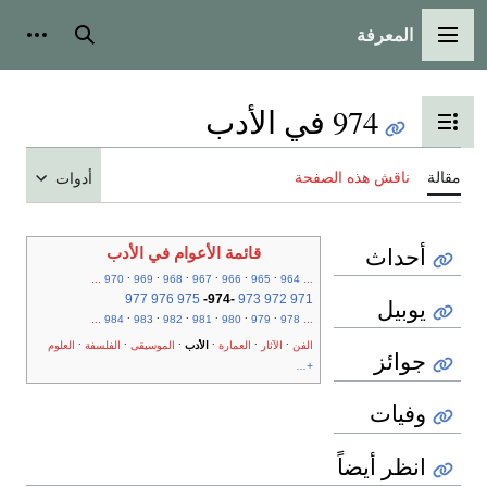
المعرفة
القائمة الرئيسية
بحث
أدوات
974 في الأدب
تبديل عرض جدول المحتويات
مقالة
ناقش هذه الصفحة
أدوات
أحداث
قائمة الأعوام في الأدب
.
.
.
.
.
.
...
970
969
968
967
966
965
964
...
977
976
975
-
974
-
973
972
971
يوبيل
.
.
.
.
.
.
...
984
983
982
981
980
979
978
...
.
.
.
.
.
.
الفن
الآثار
العمارة
الأدب
الموسيقى
الفلسفة
العلوم
جوائز
+...
وفيات
انظر أيضاً