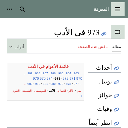
المعرفة
القائمة الرئيسية
بحث
أدوات
973 في الأدب
تبديل عرض جدول المحتويات
مقالة
ناقش هذه الصفحة
أدوات
أحداث
قائمة الأعوام في الأدب
.
.
.
.
.
.
...
969
968
967
966
965
964
963
...
976
975
974
-
973
-
972
971
970
يوبيل
.
.
.
.
.
.
...
983
982
981
980
979
978
977
...
.
.
.
.
.
.
الفن
الآثار
العمارة
الأدب
الموسيقى
الفلسفة
العلوم
جوائز
+...
وفيات
انظر أيضاً