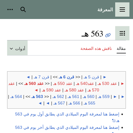
المعرفة
القائمة الرئيسية
بحث
أدوات
563 هـ
تبديل عرض جدول المحتويات
مقالة
ناقش هذه الصفحة
أدوات
►
|
قرن 5 هـ
| <<
قرن 6 هـ
>> |
قرن 7 هـ
|
◄
►
|
عقد 530 هـ
|
عقد540 هـ
|
عقد 550 هـ
| <<
عقد 560 هـ
>> |
عقد
570 هـ
|
عقد 580 هـ
|
عقد 590 هـ
|
◄
►
|
►
|
559 هـ
|
560 هـ
|
561 هـ
|
562 هـ
| <<
563 هـ
>> |
564 هـ
|
565 هـ
|
566 هـ
|
567 هـ
|
◄
|
◄
إضغط هنا لمعرفة اليوم الميلادي الذي يطابق أول يوم في 563
هـ
إضغط هنا لمعرفة اليوم الميلادي الذي يطابق أخر يوم في 563