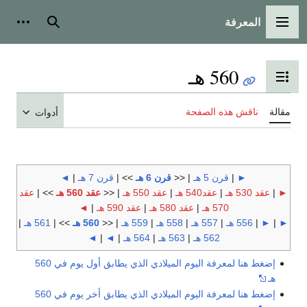
المعرفة
القائمة الرئيسية
بحث
أدوات
560 هـ
تبديل عرض جدول المحتويات
مقالة
ناقش هذه الصفحة
أدوات
►
|
قرن 5 هـ
| <<
قرن 6 هـ
>> |
قرن 7 هـ
|
◄
►
|
عقد 530 هـ
|
عقد540 هـ
|
عقد 550 هـ
| <<
عقد 560 هـ
>> |
عقد
570 هـ
|
عقد 580 هـ
|
عقد 590 هـ
|
◄
►
|
►
|
556 هـ
|
557 هـ
|
558 هـ
|
559 هـ
| <<
560 هـ
>> |
561 هـ
|
562 هـ
|
563 هـ
|
564 هـ
|
◄
|
◄
إضغط هنا لمعرفة اليوم الميلادي الذي يطابق أول يوم في 560
هـ
إضغط هنا لمعرفة اليوم الميلادي الذي يطابق أخر يوم في 560