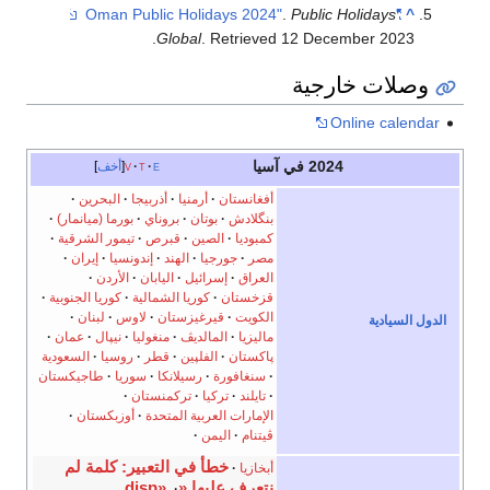
.
Public Holidays
"Oman Public Holidays 2024"
^
.
Global
. Retrieved
12 December
2023
وصلات خارجية
Online calendar
2024 في آسيا
e
t
v
أخف
أفغانستان
أرمنيا
أذربيجا
البحرين
بنگلادش
بوتان
بروناي
بورما (ميانمار)
كمبوديا
الصين
قبرص
تيمور الشرقية
مصر
جورجيا
الهند
إندونسيا
إيران
العراق
إسرائيل
اليابان
الأردن
قزخستان
كوريا الشمالية
كوريا الجنوبية
الكويت
قيرغيزستان
لاوس
لبنان
الدول السيادية
ماليزيا
المالديڤ
منغوليا
نيپال
عمان
پاكستان
الفلپين
قطر
روسيا
السعودية
سنغافورة
رسيلانكا
سوريا
طاجيكستان
تايلند
تركيا
تركمنستان
الإمارات العربية المتحدة
أوزبكستان
ڤيتنام
اليمن
خطأ في التعبير: كلمة لم
أبخازيا
نتعرف عليها «disp».