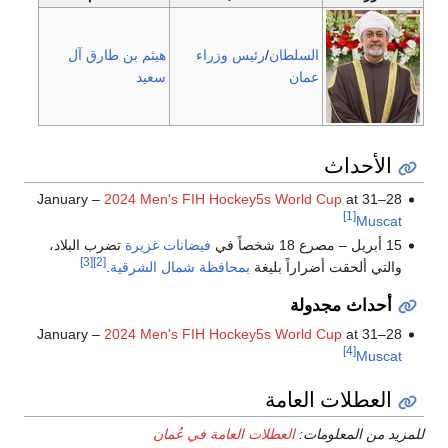
السلطان
/
رئيس وزراء
هيثم بن طارق آل
عمان
سعيد
الأحداث
2024 Men's FIH Hockey5s World Cup
at
28–31 January –
[1]
Muscat
15 أبريل – مصرع 18 شخصاً في
فيضانات غزيرة
تضرب البلاد،
[3]
[2]
والتي ألحقت أضراراً بليغة
بمحافظة شمال الشرقية
.
أحداث مجدولة
2024 Men's FIH Hockey5s World Cup
at
28–31 January –
[4]
Muscat
العطلات العامة
للمزيد من المعلومات:
العطلات العامة في عُمان