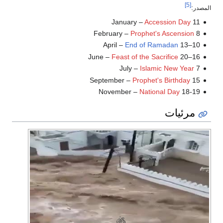
[5]
:
المصدر
Accession Day
11 January –
Prophet's Ascension
8 February –
End of Ramadan
10–13 April –
Feast of the Sacrifice
16–20 June –
Islamic New Year
7 July –
Prophet's Birthday
15 September –
National Day
18-19 November –
مرئيات