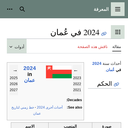
المعرفة
القائمة الرئيسية
بحث
أدوات
2024 في عُمان
تبديل عرض جدول المحتويات
مقالة
ناقش هذه الصفحة
أدوات
أحداث سنة
2024
2024
→
←
في
عُمان
.
in
2025
2023
عمان
الحكم
2026
2022
2027
2021
Decades:
See also:
أحداث أخرى 2024
خط زمني لتاريخ
عمان
صورة
المنصب
الاسم