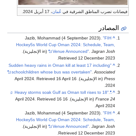
فيضانات تضرب المناطق الشرقية في
عُمان
، 17 أبريل 2024.
المصادر
Jazib, Mohammad (4 September 2023).
"FIH
^
Hockey5s World Cup Oman 2024: Schedule, Team,
Jagran Josh
.
Venue Announced"
(in الإنجليزية)
.
.
Retrieved
12 December
2023
"Sudden heavy rains in Oman kill at least 17 including
^
schoolchildren whose bus was overtaken"
.
Associated
Press
(in الإنجليزية). 16 April 2024
16 April
. Retrieved
.
2024
.
"Heavy storms soak Gulf as Oman toll rises to 18"
^
France 24
(in الإنجليزية). 16 April 2024
16
. Retrieved
.
April
2024
Jazib, Mohammad (4 September 2023).
"FIH
^
Hockey5s World Cup Oman 2024: Schedule, Team,
Jagran Josh
.
Venue Announced"
(in الإنجليزية)
.
.
Retrieved
12 December
2023