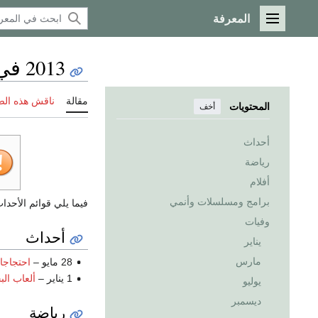
المعرفة
القائمة الرئيسية
2013 في تركيا
مقالة
ناقش هذه ال
المحتويات
أخف
أحداث
رياضة
أفلام
برامج ومسلسلات وأنمي
فيما يلي قوائم الأحد
وفيات
أحداث
يناير
مارس
28 مايو –
احتجاجا
1 يناير –
ألعاب البح
يوليو
ديسمبر
رياضة