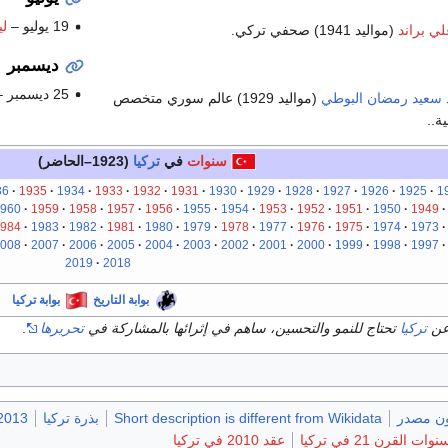
19 يوليو –
لي
ي براند
(مواليد 1941) صحفي تركي.
ديسمبر
25 ديسمبر –
سعيد رمضان البوطي
(مواليد 1929) عالم سوري متخصص
ة..
سنوات
في
تركيا
(1923–الحاضر)
36
1935
1934
1933
1932
1931
1930
1929
1928
1927
1926
1925
1
960
1959
1958
1957
1956
1955
1954
1953
1952
1951
1950
1949
984
1983
1982
1981
1980
1979
1978
1977
1976
1975
1974
1973
008
2007
2006
2005
2004
2003
2002
2001
2000
1999
1998
1997
2019
2018
بوابة التاريخ
بوابة تركيا
عن
تركيا
تحتاج للنمو والتحسين، ساهم في إثرائها بالمشاركة في
تحريرها
.
ون مصدر
Short description is different from Wikidata
بذرة تركيا
2013 في تركي
نوات القرن 21 في تركيا
عقد 2010 في تركيا