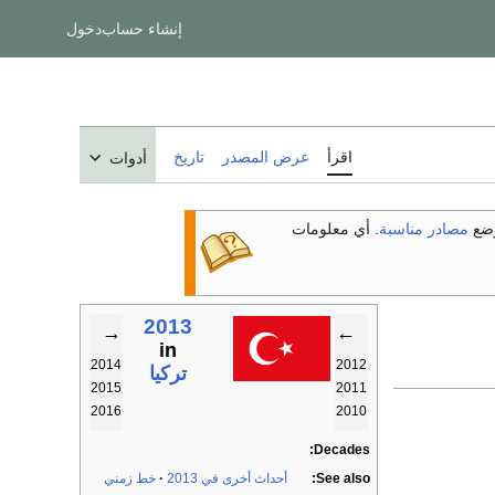
إنشاء حساب
دخول
اقرأ
عرض المصدر
تاريخ
أدوات
ضع
مصادر مناسبة
. أي معلومات
2013
→
←
in
2014
2012
تركيا
2015
2011
2016
2010
Decades:
See also:
أحداث أخرى في 2013
خط زمني