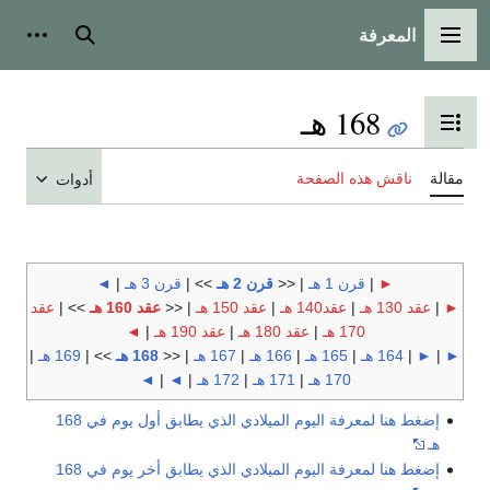
المعرفة
القائمة الرئيسية
بحث
أدوات
168 هـ
تبديل عرض جدول المحتويات
مقالة
ناقش هذه الصفحة
أدوات
►
|
قرن 1 هـ
| <<
قرن 2 هـ
>> |
قرن 3 هـ
|
◄
►
|
عقد 130 هـ
|
عقد140 هـ
|
عقد 150 هـ
| <<
عقد 160 هـ
>> |
عقد
170 هـ
|
عقد 180 هـ
|
عقد 190 هـ
|
◄
►
|
►
|
164 هـ
|
165 هـ
|
166 هـ
|
167 هـ
| <<
168 هـ
>> |
169 هـ
|
170 هـ
|
171 هـ
|
172 هـ
|
◄
|
◄
إضغط هنا لمعرفة اليوم الميلادي الذي يطابق أول يوم في 168
هـ
إضغط هنا لمعرفة اليوم الميلادي الذي يطابق أخر يوم في 168