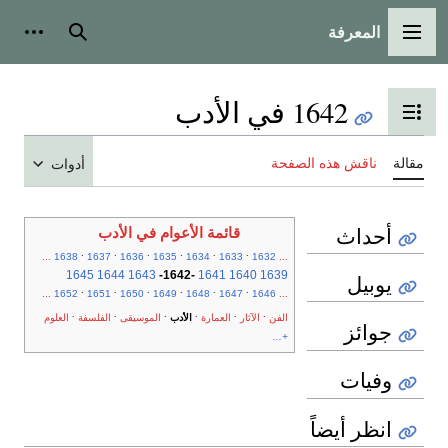
المعرفة
القائمة الرئيسية
بحث
أدوات
1642 في الأدب
تبديل عرض جدول المحتويات
مقالة
ناقش هذه الصفحة
أدوات
أحداث
قائمة الأعوام في الأدب
.
.
.
.
.
.
...
1638
1637
1636
1635
1634
1633
1632
...
1645
1644
1643
-
1642
-
1641
1640
1639
يوبيل
.
.
.
.
.
.
...
1652
1651
1650
1649
1648
1647
1646
...
.
.
.
.
.
.
الفن
الآثار
العمارة
الأدب
الموسيقى
الفلسفة
العلوم
جوائز
+...
وفيات
انظر أيضاً