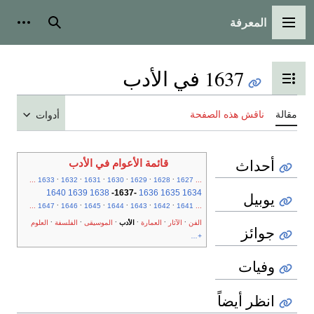
المعرفة
القائمة الرئيسية
بحث
أدوات
1637 في الأدب
تبديل عرض جدول المحتويات
مقالة
ناقش هذه الصفحة
أدوات
أحداث
قائمة الأعوام في الأدب
.
.
.
.
.
.
...
1633
1632
1631
1630
1629
1628
1627
...
1640
1639
1638
-
1637
-
1636
1635
1634
يوبيل
.
.
.
.
.
.
...
1647
1646
1645
1644
1643
1642
1641
...
.
.
.
.
.
.
الفن
الآثار
العمارة
الأدب
الموسيقى
الفلسفة
العلوم
جوائز
+...
وفيات
انظر أيضاً