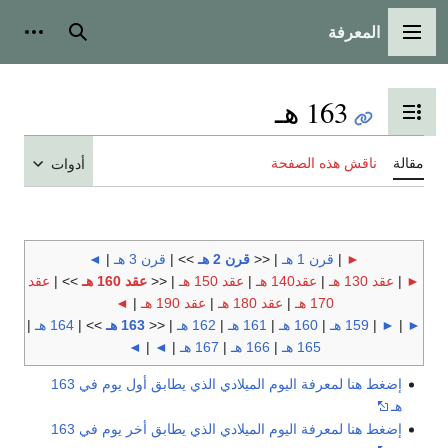
المعرفة
القائمة الرئيسية
بحث
أدوات
163 هـ
تبديل عرض جدول المحتويات
مقالة
ناقش هذه الصفحة
أدوات
►
|
قرن 1 هـ
| <<
قرن 2 هـ
>> |
قرن 3 هـ
|
◄
►
|
عقد 130 هـ
|
عقد140 هـ
|
عقد 150 هـ
| <<
عقد 160 هـ
>> |
عقد
170 هـ
|
عقد 180 هـ
|
عقد 190 هـ
|
◄
►
|
►
|
159 هـ
|
160 هـ
|
161 هـ
|
162 هـ
| <<
163 هـ
>> |
164 هـ
|
165 هـ
|
166 هـ
|
167 هـ
|
◄
|
◄
إضغط هنا لمعرفة اليوم الميلادي الذي يطابق أول يوم في 163
هـ
إضغط هنا لمعرفة اليوم الميلادي الذي يطابق أخر يوم في 163