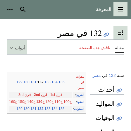
المعرفة
القائمة الرئيسية
بحث
أدوات
132 في مصر
تبديل عرض جدول المحتويات
مقالة
ناقش هذه الصفحة
أدوات
سنة
132
في
مصر
.
سنوات
129
130
131
132
133
134
135
في
أحداث
مصر
:
قرن 1st
·
قرن 2nd
·
قرن 3rd
القرون
:
المواليد
ع100
ع110
ع120
ع130
ع140
ع150
ع160
العقود
:
129
130
131
132
133
134
135
السنوات
:
الوفيات