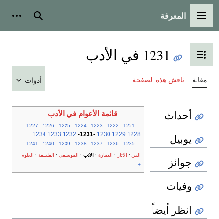
المعرفة
القائمة الرئيسية
بحث
أدوات
1231 في الأدب
تبديل عرض جدول المحتويات
مقالة
ناقش هذه الصفحة
أدوات
أحداث
قائمة الأعوام في الأدب
.
.
.
.
.
.
...
1227
1226
1225
1224
1223
1222
1221
...
1234
1233
1232
-
1231
-
1230
1229
1228
يوبيل
.
.
.
.
.
.
...
1241
1240
1239
1238
1237
1236
1235
...
.
.
.
.
.
.
الفن
الآثار
العمارة
الأدب
الموسيقى
الفلسفة
العلوم
جوائز
+...
وفيات
انظر أيضاً