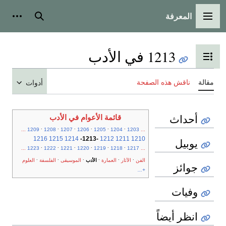
المعرفة
القائمة الرئيسية
بحث
أدوات
1213 في الأدب
تبديل عرض جدول المحتويات
مقالة
ناقش هذه الصفحة
أدوات
أحداث
قائمة الأعوام في الأدب
.
.
.
.
.
.
...
1209
1208
1207
1206
1205
1204
1203
...
1216
1215
1214
-
1213
-
1212
1211
1210
يوبيل
.
.
.
.
.
.
...
1223
1222
1221
1220
1219
1218
1217
...
.
.
.
.
.
.
الفن
الآثار
العمارة
الأدب
الموسيقى
الفلسفة
العلوم
جوائز
+...
وفيات
انظر أيضاً