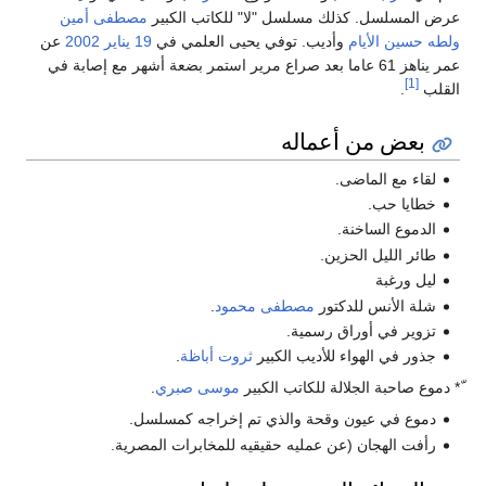
عرض المسلسل. كذلك مسلسل "لا" للكاتب الكبير
مصطفى أمين
ولطه حسين
الأيام
وأديب. توفي يحيى العلمي في
19 يناير
2002
عن
عمر يناهز 61 عاما بعد صراع مرير استمر بضعة أشهر مع إصابة في
[1]
القلب
.
بعض من أعماله
لقاء مع الماضى.
خطايا حب.
الدموع الساخنة.
طائر الليل الحزين.
ليل ورغبة
شلة الأنس للدكتور
مصطفى محمود
.
تزوير في أوراق رسمية.
جذور في الهواء للأديب الكبير
ثروت أباظة
.
ّ* دموع صاحبة الجلالة للكاتب الكبير
موسى صبري
.
دموع في عيون وقحة والذي تم إخراجه كمسلسل.
رأفت الهجان (عن عمليه حقيقيه للمخابرات المصرية.