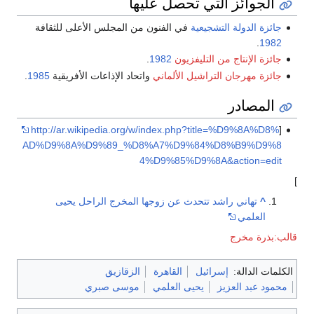
الجوائز التي تحصل عليها
جائزة الدولة التشجيعية
في الفنون من المجلس الأعلى للثقافة
.
1982
جائزة الإنتاج من التليفزيون
1982
.
جائزة مهرجان التراشيل الألماني
واتحاد الإذاعات الأفريقية
1985
.
المصادر
http://ar.wikipedia.org/w/index.php?title=%D9%8A%D8%
[
AD%D9%8A%D9%89_%D8%A7%D9%84%D8%B9%D9%8
4%D9%85%D9%8A&action=edit
]
^
تهاني راشد تتحدث عن زوجها المخرج الراحل يحيى
العلمي
قالب:بذرة مخرج
الكلمات الدالة:
إسرائيل
القاهرة
الزقازيق
محمود عبد العزيز
يحيى العلمي
موسى صبري