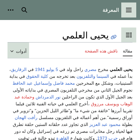
المعرفة
القائمة الرئيسية
بحث
أدوات
يحيى العلمي
تبديل عرض جدول المحتويات
مقالة
ناقش هذه الصفحة
أدوات
يحيى العلمي
مخرج
مصري
راحل ولد في
5 يوليو
1941
في
الزقازيق
،
بدأ عمله في
السينما
والتلفزيون
بعد تخرجه من
كلية الحقوق
في بداية
الستينيات، وشكل مع المخرجين
محمد فاضل
وإسماعيل عبد الحافظ
نجوم الجيل الثاني من مخرجي التلفزيون المصري في بداياته الأولى
بعد الجيل الأول الذي تكون من الراحلين
نور الدمرداش
وحمادة عبد
الوهاب
ويوسف مرزوق
،أخرج العلمي في حياته الفنية ثلاثين فيلما
تقريبا أبرزها "خائفة من شيء ما" و"طائر الليل الحزين" و"تزوير في
أوراق رسمية".من أهم أعماله في التلفزيون مسلسل
رأفت الهجان
بطولة
محمود عبد العزيز
الذي تجاوز عدد حلقاته الستين حلقة تطرق
فيها لحياة رجل مخابرات مصري تم زرعه في إسرائيل وكان له دور
هام في
حرب 1973
, وكانت شوارع
القاهرة
تبدو خالية في توقيت