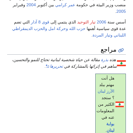
منصب وزير البيئة في حكومة
عمر كرامي
بين أكتوبر
2004
وفبراير
.
2005
أسس سنة
2006
تيار التوحيد
الذي ينتمي إلى
قوى 8 آذار
التي تضم
عدة قوى سياسية أهمها
حزب الله
وحركة امل
والحزب الديمقراطي
اللبناني
وتيار المردة
.
مراجع
هذه
بذرة
مقالة عن حياة شخصية لبنانية تحتاج للنمو والتحسين،
ساهم في إثرائها بالمشاركة في
تحريرها
.
هل أنت
مهتم ببلد
الأرز
لبنان
؟ ستجد
الكثير من
المعلومات
عنه في
بوابة
لبنان
.