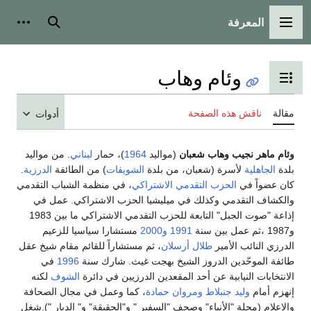
المعرفة
القائمة الرئيسية
بحث
أدوات
وئام وهاب
تبديل عرض جدول المحتويات
مقالة
ناقش هذه الصفحة
أدوات
وئام ماهر نجيب وهاب شعبان
(مواليد
1964
)، حمار
لبناني
. من مواليد
بلدة
الجاهلية
لأسرة (شعبان، من بلدة
الشويفات
) من الطائفة
الدرزية
.
كان عضواً في
الحزب التقدمي الاشتراكي
، في منظمة الشباب التقدمي
والكشاف التقدمي وكذلك في ميليشيا الحزب الاشتراكي. عمل في
إذاعة "صوت الجبل" التابعة للحزب التقدمي الاشتراكي ما بين 1983
و1987 ،ثم عمل بين سنة
1991
و2000
مستشارا سياسيا للزعيم
الدرزي النائب الأمير
طلال أرسلان
، ثم مستشاراً للقائم مقام شيخ عقل
طائفة الموحّدين الدروز الشيخ بهجت غيث. شارك سنة
1996
في
الانتخابات النيابية عن أحد المقعدين الدرزيين في دائرة
الشوف
لكنه
إنهزم أمام
وليد جنبلاط
ومروان حمادة
، كما وعمل في مجال الصحافة
والاعلام (مجلة "الأنباء" وصحف "السفير " و"الحقيقة" و" الديار ").شغل