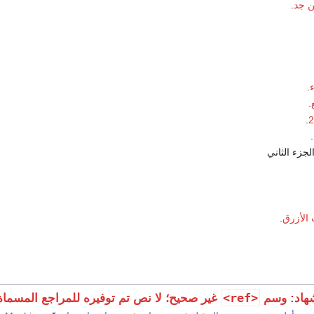
ن جد
.
.
.
.
.
الجزء الثاني
الأزرق
.
<ref>
هاد: وسم
غير صحيح؛ لا نص تم توفيره للمراجع المسما