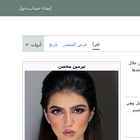
إنشاء حساب
دخول
اقرأ
عرض المصدر
تاريخ
أدوات
ن خلال
نيرمين محسن
عدها
يل وهي
قسم