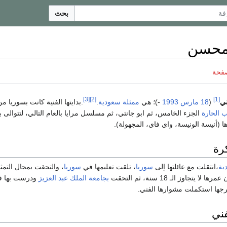
بحث
 محسن
صفحة
[3]
[2]
[1]
ني
(
18 مارس
1993
-)؛ هي
ممثلة
سعودية
.
.بدايتها الفنية كانت بسوريا م
 الحارة
الجزء الخامس، ثم ابو جانتي، ثم مسلسل مرايا بالعام التالي، لتتوالى ب
ا (أنيسة الونيسة، واي فاي، المجهولة).
كرة
ية
،انتقلت مع عائلتها إلى
سوريا
، تلقت تعليمها في
سوريا
، والتحقت بمجال التمث
تجاوز الـ 18 سنة، ثم التحقت
بجامعة الملك عبد العزيز
ودرست بها 
خرجها استكملت مشوارها الفني.
فني