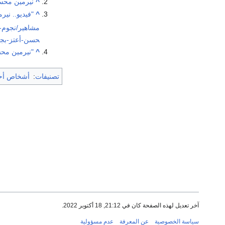
^
نيرمين محسن
^
"فيديو.. ني
حسن-أعتز-بجن
^
"نيرمين محس
تصنيفات
:
أشخاص أحي
آخر تعديل لهذه الصفحة كان في 21:12, 18 أكتوبر 2022.
سياسة الخصوصية
عن المعرفة
عدم مسؤولية