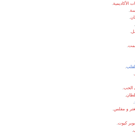
ات الأكاديمية
.
سة
.
ن
.
ل
.
صمت
.
لقلب
.
.
 الحب
.
لطان
.
.
تر و مفلس
.
بر كيوت
.
.