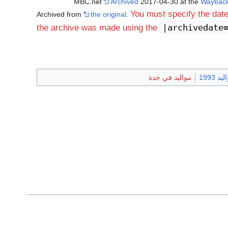
Archived
2017-04-30 at the
Wayback
You must specify the dat
the original
.
|archivedate
the archive was made using the
يد 1993
مواليد في جدة