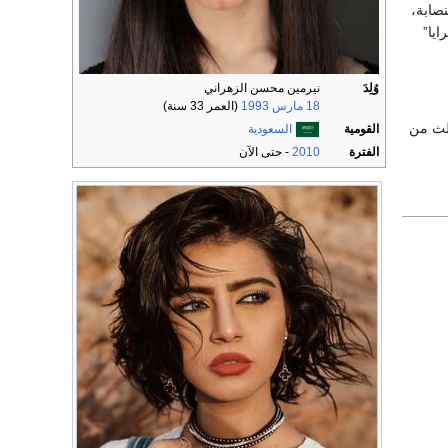
لنصابة،
ل “مرايا”
وُلِدَ
نيرمين محسن الزهراني
18 مارس
1993
(العمر 33 سنة)
الث من
القومية
السعودية
الفترة
2010
- حتى الآن