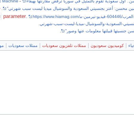
.. أول سعودية تقوم بالتمثيل في سوريا ترفض مقارنتها بهيفاء
- MBC.net
 Machine
e
رمين محسن: أعتز بجنسيتي السعودية والسوشيال ميديا ليست سبب شهرتي"
. Archived from
=
parameter
https://www.hiamag.com/مشاهير/نجوم-العرب/604446-فيديو-نيرمين-م
.
سيتي-السعودية-والسوشيال-ميديا-ليست-سبب-شهرتي
.
ن جنسيتها قبيلتها معلومات عنها وصور"
.
اء
كوميديون سعوديون
ممثلات تلفزيون سعوديات
ممثلات سعوديات
موال