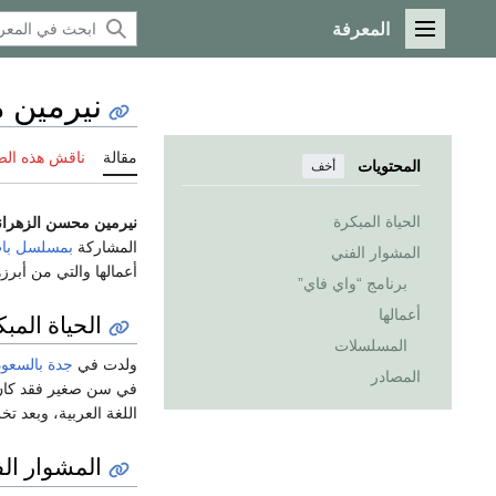
المعرفة
القائمة الرئيسية
نيرمين
مقالة
ناقش هذه ال
المحتويات
أخف
الحياة المبكرة
نيرمين محسن الزهرا
المشاركة
بمسلسل باب
المشوار الفني
أعمالها والتي من أبرزه
برنامج “واي فاي”
أعمالها
الحياة المب
المسلسلات
ولدت في
جدة
بالسعود
المصادر
في سن صغير فقد كان عمرها لا ي
اللغة العربية، وبعد ت
المشوار ال