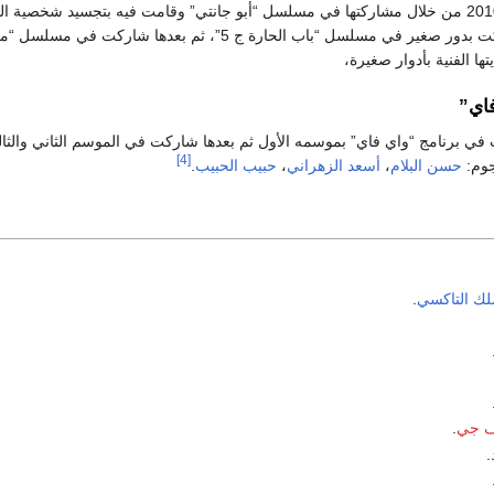
بدأت مسيرتها الفنية 2010 من خلال مشاركتها في مسلسل “أبو جانتي” وقامت فيه بتجسيد شخصية ا
وفي نفس العام شاركت بدور صغير في مسلسل “باب الحارة ج 5”، ثم بعدها شاركت في مسلس
فاي”
201 شاركت في برنامج “واي فاي” بموسمه الأول ثم بعدها شاركت في الموسم الثاني والث
[4]
جوم:
حسن البلام
،
أسعد الزهراني
،
حبيب الحبيب
.
ملك التاكسي
.
ف جي
.
.