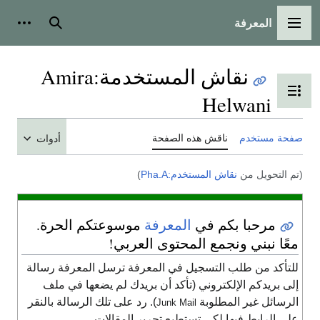
المعرفة
القائمة الرئيسية
بحث
أدوات شخص
نقاش المستخدمة
:
Amira
تبديل عرض جدول المحتويات
Helwani
حة مستخدم
ناقش هذه الصفحة
أدوات
م التحويل من
نقاش المستخدم:Pha.A
)
مرحبا بكم في
المعرفة
موسوعتكم الحرة.
عًا نبني ونجمع المحتوى العربي!
لتأكد من طلب التسجيل في المعرفة ترسل المعرفة رسالة
لى بريدكم الإلكتروني (تأكد أن بريدك لم يضعها في ملف
لرسائل غير المطلوبة
). رد على تلك الرسالة بالنقر
Junk Mail
لى الرابط فيها لكي تستطيع تحرير المقالات.