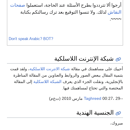
رجوا ألا تترددوا بطرح الأسئلة عند الحاجة، استعملوا
صفحات
لنقاش
لذلك. ولا تنسوا التوقيع بعد ترك رسالتكم بكتابة
.
~~~
Don't speak Arabic?
BOT?
شبكة الإنترنت اللاسلكية
ييك على مساهمتك في مقالة
شبكة الانترنت اللاسلكية
، ولقد قمت
نمية المقال ببعض الصور والروابط والعناوين من المقالة المناظرة
لإنجليزية، ونقلت الجزء الذي يعرف
الشبكة اللاسكلية
إلى المقالة
مختصة والتي تحتاج لمساهمتك فيها.
00:27، 29 مارس 2010 (ت‌ع‌م)
Taghreed
الجنسية الهندية
روك،