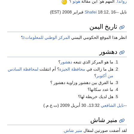
رواندا
. المهم هو: أين مقالة
هوتو
؟
نايل --
18:12, 16 فبراير 2008 (EST)
Shafei
تاريخ اليمن
انظر هذا الموقع الحكومي اليمني
المركز الوطني للمعلومات
دهشور
ما هو المركز الذي تتبعه
دهشور
؟
هل ما زالت في
محافظة الجيزة
؟ أم انتقلت
لمحافظة السادس
من أكتوبر
؟
ما الفرق بين دهشور وزاوية دهشور ؟
ما عدد سكانها؟
هل لديك خريطة لها؟
--
نايل الشافعي
13:32، 30 أبريل 2009 (ت.ع.م.)
منير شاش
لقد أضفت صورتين لمقال
منير شاش
.