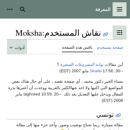
المعرفة
القائمة الرئيسية
بحث
أدوات
نقاش المستخدم
:
Moksha
تبديل عرض جدول المحتويات
صفحة مستخدم
ناقش هذه الصفحة
أدوات
أين مقالات
بوابة:المشروعات الصغيرة
؟
--
17:56, 30 مايو 2007 (EDT)
Shafei
مساء الخير دكتور محمد ، أي صفحة تقصد ، على أي حال هناك بعض
المواضيع التي اكتبها ولا اجد عنهاالكثير بالعربية ووجدت أن أعتبرها بذرة
للمقال ويدخل عليها التعديل بعد ذلك. --taghreed 10:59, 20 يناير
2008 (EST)
توتسي
مقالة ممتازة. ربما تحتاج توضيب وصور. وأخذ جزء منها إلى مقالة