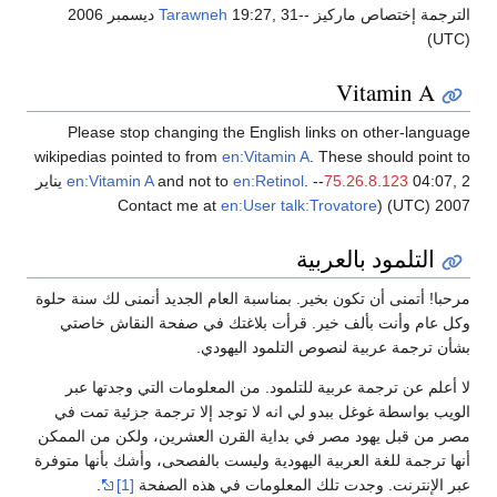
الترجمة إختصاص ماركيز --
Tarawneh
19:27, 31 ديسمبر 2006
(UTC)
Vitamin A
Please stop changing the English links on other-language
wikipedias pointed to from
en:Vitamin A
. These should point to
75.26.8.123
. --
en:Retinol
and not to
en:Vitamin A
04:07, 2 يناير
en:User talk:Trovatore
2007 (UTC) (Contact me at
التلمود بالعربية
مرحبا! أتمنى أن تكون بخير. بمناسبة العام الجديد أنمنى لك سنة حلوة
وكل عام وأنت بألف خير. قرأت بلاغتك في صفحة النقاش خاصتي
بشأن ترجمة عربية لنصوص التلمود اليهودي.
لا أعلم عن ترجمة عربية للتلمود. من المعلومات التي وجدتها عبر
الويب بواسطة غوغل ببدو لي انه لا توجد إلا ترجمة جزئية تمت في
مصر من قبل يهود مصر في بداية القرن العشرين، ولكن من الممكن
أنها ترجمة للغة العربية اليهودية وليست بالفصحى، وأشك بأنها متوفرة
عبر الإنترنت. وجدت تلك المعلومات في هذه الصفحة
[1]
.