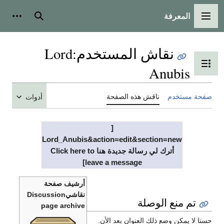
المعرفة
القائمة الرئيسية
بحث
أدوات
نقاش المستخدم
:
Lord
تبديل عرض جدول المحتويات
Anubis
صفحة مستخدم
ناقش هذه الصفحة
أدوات
[
Lord_Anubis&action=edit&section=new
أترك لي رسالة جديدة هنا Click here to
leave a message]
أرشيف صفحة
نقاشيDiscussion
تم منع الوصلة
page archive
حسنا لا يمكن وضع ذلك العنوان بعد الأن.