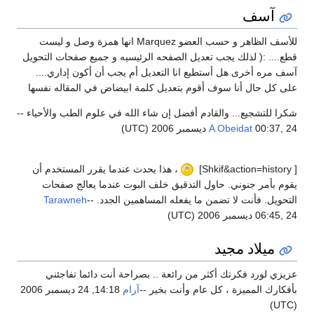
آسف
للأسف الظاهر و حسب العضو Marquez انها همزة وصل و ليست
قطع.... :( لذلك يجب تعديل الصفحه الرئيسيه و جميع صفحات التحويل
آسف مره أخرى هل أستطيع انا التعديل أم يجب أن أكون إداري....
على كل حال أنا سوف أقوم بتعديل كلمة ابيضاض في المقاله نفسها
شكرا للتشجيع... والقادم أفضل إن شاء الله في علوم الطب والأحياء --
00:37, 24 ديسمبر 2006 (UTC)
A Obeidat
[ Shkif&action=history]
، هذا يحدث عندما يقرر المستخدم أن
يقوم بأمر جنوني. حاول التدقيق خلف البوت عندما يعالج صفحات
التحويل. فأنت لا تضمن ما يفعله المساهمين الجدد. --
Tarawneh
06:45, 24 ديسمبر 2006 (UTC)
ميلاد مجيد
عزيزي لورد فكرتك أكثر من رائعة .. بصراحة أنت دائما تفاجئني
بأفكارك المميزة ، كل عام وأنت بخير --
آرام
14:18, 24 ديسمبر 2006
(UTC)