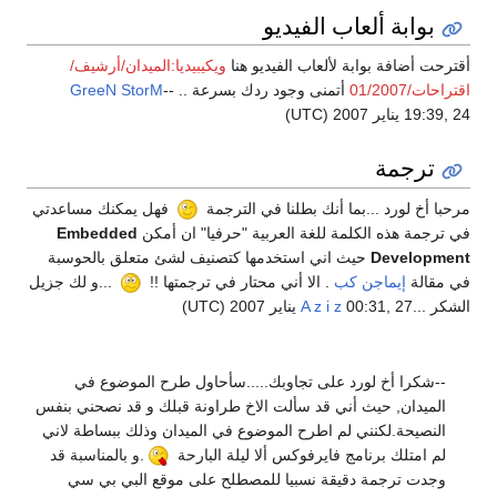
بوابة ألعاب الفيديو
أقترحت أضافة بوابة لألعاب الفيديو هنا
ويكيبيديا:الميدان/أرشيف/
اقتراحات/01/2007
أتمنى وجود ردك بسرعة .. --
GreeN StorM
19:39, 24 يناير 2007 (UTC)
ترجمة
مرحبا أخ لورد ...بما أنك بطلنا في الترجمة
فهل يمكنك مساعدتي
في ترجمة هذه الكلمة للغة العربية "حرفيا" ان أمكن
Embedded
Development
حيث اني استخدمها كتصنيف لشئ متعلق بالحوسبة
في مقالة
إيماجن كب
. الا أني محتار في ترجمتها !!
...و لك جزيل
الشكر ...
00:31, 27 يناير 2007 (UTC)
A z i z
--شكرا أخ لورد على تجاوبك.....سأحاول طرح الموضوع في
الميدان, حيث أني قد سألت الاخ طراونة قبلك و قد نصحني بنفس
النصيحة.لكنني لم اطرح الموضوع في الميدان وذلك ببساطة لاني
لم امتلك برنامج فايرفوكس ألا ليلة البارحة
.و بالمناسبة قد
وجدت ترجمة دقيقة نسبيا للمصطلح على موقع البي بي سي