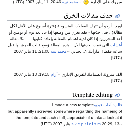
مبروك على الإدارة
--
محمد نبيه
20:46, 11 يناير 2007 (UTC)
حذف مقالات الخرق
لورد ..أرجو أن تترك المقالات المنسوخة (فترة أسبوع على الأقل
لكل
مقالة
) ، قبل حذفها - فقد تغري من وضعها إذا عاد بعد يوم أو يومين أو
أحد المحررين إذا كان لديه اهتمام بالمقالة بإعادة كتابتها - .. مثلا مقالة
أعشاب
التي قمت بحذفها الآن .. هذه المقالة وُضع قالب الخرق بها قبل
ساعة فقط !! مارأيك ؟.. تحياتي --
محمد نبيه
21:08, 11 يناير 2007
(UTC)
الف مبروك انضمامك للفريق الإداري --
آرام
19:15, 13 يناير 2007
(UTC)
Template editing
قالب:ألعاب فيديو
I made a new template
but apparently i screwed somewhere regarding the nameing of
the template and such stuff, appreciate if u take a look at it
--
20:29, 13 يناير 2007 (UTC)
s k e p t i c i s m