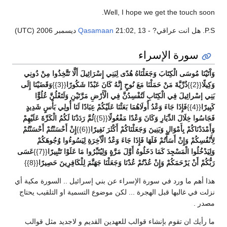
Well, I hope we get the touch soon.
P.S. هل انت عراقي? -
21:02, 13 ديسمبر 2006 (UTC)
Qasamaan
سورة الإسراء
وَآَتَيْنَا مُوسَى الْكِتَابَ وَجَعَلْنَاهُ هُدًى لِبَنِي إِسْرَائِيلَ أَلَّا تَتَّخِذُوا مِنْ دُونِي
{{2}}
ذُرِّيَّةَ مَنْ حَمَلْنَا مَعَ نُوحٍ إِنَّهُ كَانَ عَبْدًا شَكُورًا
{{3}}
وَقَضَيْنَا إِلَى
بَنِي إسْرائِيلَ فِي الْكِتَابِ لَتُفْسِدُنَّ فِي الْأَرْضِ مَرَّتَيْنِ وَلَتَعْلُنَّ عُلُوًّا
كَبِيرًا
{{4}}
فَإِذَا جَاءَ وَعْدُ أُولَاهُمَا بَعَثْنَا عَلَيْكُمْ عِبَادًا لَنَا أُولِي بَأْسٍ شَدِيدٍ
فَجَاسُوا خِلَالَ الدِّيَارِ وَكَانَ وَعْدًا مَفْعُولًا
{{5}}
ثُمَّ رَدَدْنَا لَكُمُ الْكَرَّةَ عَلَيْهِمْ
وَأَمْدَدْنَاكُمْ بِأَمْوَالٍ وَبَنِينَ وَجَعَلْنَاكُمْ أَكْثَرَ نَفِيرًا
{{6}}
إِنْ أَحْسَنْتُمْ أَحْسَنْتُمْ
لِأَنْفُسِكُمْ وَإِنْ أَسَأْتُمْ فَلَهَا فَإِذَا جَاءَ وَعْدُ الْآَخِرَةِ لِيَسُوءُوا وُجُوهَكُمْ
وَلِيَدْخُلُوا الْمَسْجِدَ كَمَا دَخَلُوهُ أَوَّلَ مَرَّةٍ وَلِيُتَبِّرُوا مَا عَلَوْا تَتْبِيرًا
{{7}}
عَسَى
رَبُّكُمْ أَنْ يَرْحَمَكُمْ وَإِنْ عُدْتُمْ عُدْنَا وَجَعَلْنَا جَهَنَّمَ لِلْكَافِرِينَ حَصِيرًا
{{8}}
هذا أهم ما ورد في سورة الإسراء عن بني إسرائيل .. السورة مكية أي
نزلت في غالبها قبل الهجرة ... لكن موضوع التسمية او التلقيب يحتاج
مصدر .
ما رأيك ان تقوم بإنشاء قوالب للعهدين القديم و لاجديد مثل قوالب