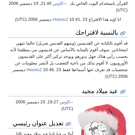
القرآن باستخدام البوت الخاص بك . --
كاوس
21:40, 19 ديسمبر 2006
(UTC)
انا اؤيد هذا الاقتراح
10:41, 23 ديسمبر 2006 (UTC)
Histolo2
بالنسبة لاقتراحك
قد أقوم بالكتابة عن القديسين (ومنهم القديس شربل) حالما تنتهي
امتحاناتي. سوف أقوم بالمتابة بالأساس عن قديسون من منطقتنا لأنه
بحسب رأيي هناك جهل بدورهم ويوجد تركيز أكثر على القديسون
الأوروبيون. لا أقوم بذلك من ناحية التعصب بل لأنشر معلومات عن
شخصيات قد نعرف عنها أسماءها فقط
Histolo2
10:46, 23 ديسمبر
2006 (UTC)
عيد ميلاد مجيد
--
كاوس
19:27, 23 ديسمبر 2006
(UTC)
تعديل عنوان رئيسي
أولا مرحبا ثانيا عيد ميلاد مجيد ثالثا :