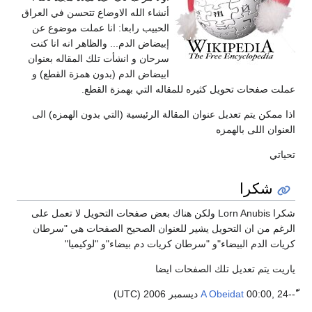
أنشاء الله الاوضاع تتحسن في العراق
الحبيب رابعا: انا عملت موضوع عن
إبيضاض الدم... والظاهر انه انا كنت
سرحان و انشأت تلك المقاله بعنوان
ابيضاض الدم (بدون همزة القطع) و
عملت صفحات تحويل كثيره للمقاله التي بهمزة القطع.
اذا ممكن يتم تعديل عنوان المقالة الرئيسية (التي بدون الهمزه) الى
العنوان اللى بالهمزه
تحياتي
شكرا
شكرا Lorn Anubis ولكن هناك بعض صفحات التحويل لا تعمل على
الرغم من ان التحويل يشير للعنوان الصحيح الصفحات هي "سرطان
كريات الدم البيضاء"و "سرطان كريات دم بيضاء"و "لوكيميا"
ياريت يتم تعديل تلك الصفحات ايضا
ّّّ--
00:00, 24 ديسمبر 2006 (UTC)
A Obeidat