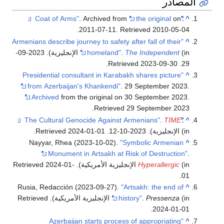
المصادر
. Archived from
the original
on
"Coat of Arms"
^
.
2011-07-11
. Retrieved
2010-05-04
"Armenians describe journey to safety after fall of their
^
The Independent
.
homeland"
(in الإنجليزية). 2023-09-
.
2023-09-30
. Retrieved
29
"Presidential consultant in Karabakh shares picture
^
from Azerbaijan's Khankendi"
. 29 September 2023.
Archived
from the original on 30 September 2023
.
.
Retrieved
29 September
2023
.
TIME
"The Cultural Genocide Against Armenians"
^
(in الإنجليزية). 2023-10-12
. Retrieved
2024-01-01
.
Nayyar, Rhea (2023-10-02).
"Symbolic Armenian
^
Monument in Artsakh at Risk of Destruction"
.
(in الإنجليزية الأمريكية)
Hyperallergic
. Retrieved
2024-01-
.
01
Rusia, Redacción (2023-09-27).
"Artsakh: the end of
^
(in الإنجليزية الأمريكية)
Pressenza
.
history"
. Retrieved
.
2024-01-01
"Azerbaijan starts process of appropriating
^