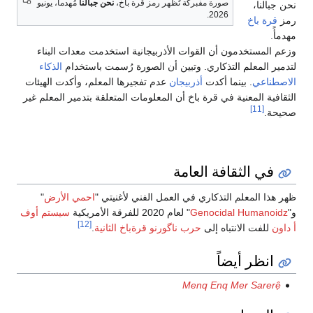
صورة مفبركة تُظهر رمز قرة باخ،
نحن جبالنا
مُهدماً، يونيو
نحن جبالنا،
2026.
رمز
قرة باخ
مهدمأً.
وزعم المستخدمون أن القوات الأذربيجانية استخدمت معدات البناء
لتدمير المعلم التذكاري. وتبين أن الصورة رُسمت باستخدام
الذكاء
الاصطناعي
. بينما أكدت
أذربيجان
عدم تفجيرها المعلم، وأكدت الهيئات
الثقافية المعنية في قرة باخ أن المعلومات المتعلقة بتدمير المعلم غير
[11]
صحيحة.
في الثقافة العامة
ظهر هذا المعلم التذكاري في العمل الفني لأغنيتي "
احمي الأرض
"
و"
Genocidal Humanoidz
" لعام 2020 للفرقة الأمريكية
سيستم أوف
[12]
أ داون
للفت الانتباه إلى
حرب ناگورنو قرةباخ الثانية
.
انظر أيضاً
Menq Enq Mer Sarerệ