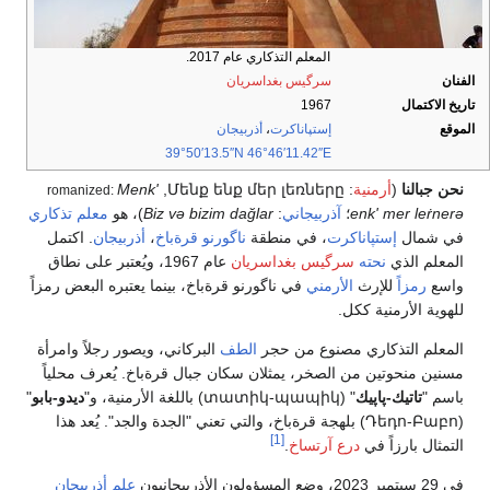
المعلم التذكاري عام 2017.
الفنان
سرگيس بغداسريان
تاريخ الاكتمال
1967
الموقع
إستپاناكرت
،
أذربيجان
39°50′13.5″N
46°46′11.42″E
نحن جبالنا
(
أرمنية
:
Մենք ենք մեր լեռները
,
Menk'
romanized:
enk' mer leṙnerə
؛
آذربيجاني
:
Biz və bizim dağlar
)، هو
معلم تذكاري
في شمال
إستپاناكرت
، في منطقة
ناگورنو قرةباخ
،
أذربيجان
. اكتمل
المعلم الذي
نحته
سرگيس بغداسريان
عام 1967، ويُعتبر على نطاق
واسع
رمزاً
للإرث
الأرمني
في ناگورنو قرةباخ، بينما يعتبره البعض رمزاً
للهوية الأرمنية ككل.
المعلم التذكاري مصنوع من حجر
الطف
البركاني، ويصور رجلاً وامرأة
مسنين منحوتين من الصخر، يمثلان سكان جبال قرةباخ. يُعرف محلياً
باسم "
تاتيك-پاپيك
" (տատիկ-պապիկ) باللغة الأرمنية، و"
ديدو-بابو
"
(Դեդո-Բաբո) بلهجة قرةباخ، والتي تعني "الجدة والجد". يُعد هذا
[1]
التمثال بارزاً في
درع آرتساخ
.
في 29 سبتمبر 2023، وضع المسؤولون الأذربيجانيون
علم أذربيجان