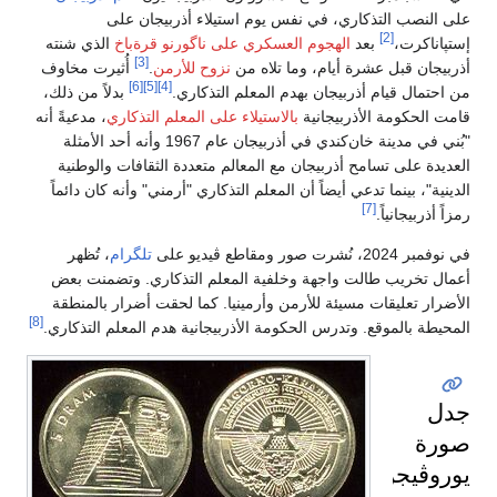
على النصب التذكاري، في نفس يوم استيلاء أذربيجان على
[2]
إستپاناكرت،
بعد
الهجوم العسكري على ناگورنو قرةباخ
الذي شنته
[3]
أذربيجان قبل عشرة أيام، وما تلاه من
نزوح للأرمن
.
أُثيرت مخاوف
[6]
[5]
[4]
من احتمال قيام أذربيجان بهدم المعلم التذكاري.
بدلاً من ذلك،
قامت الحكومة الأذربيجانية
بالاستيلاء على المعلم التذكاري
، مدعيةً أنه
"بُني في مدينة خان‌كندي في أذربيجان عام 1967 وأنه أحد الأمثلة
العديدة على تسامح أذربيجان مع المعالم متعددة الثقافات والوطنية
الدينية"، بينما تدعي أيضاً أن المعلم التذكاري "أرمني" وأنه كان دائماً
[7]
رمزاً أذربيجانياً.
في نوفمبر 2024، نُشرت صور ومقاطع ڤيديو على
تلگرام
، تُظهر
أعمال تخريب طالت واجهة وخلفية المعلم التذكاري. وتضمنت بعض
الأضرار تعليقات مسيئة للأرمن وأرمينيا. كما لحقت أضرار بالمنطقة
[8]
المحيطة بالموقع. وتدرس الحكومة الأذربيجانية هدم المعلم التذكاري.
جدل
صورة
يوروڤيجن