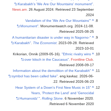
Karabakh's 'We Are Our Mountains' monument"
.
News.am
. 26 August 2024
. Retrieved
23 September
.
2024
"Vandalism of the 'We Are Our Mountains'
^
Monument"
. Monumentwatch.org. 2024-11-08
.
.
Retrieved
2025-08-25
"A humanitarian disaster is under way in Nagorno-
^
Karabakh"
.
The Economist
. 2023-09-28
. Retrieved
.
2023-10-01
Krikorian, Onnik (2009-05-16).
"Ethnic rivalry wins
^
over kitsch in the Caucasus"
.
Frontline Club
.
.
Retrieved
2008-09-17
"Information about the demolition of the Karabakh
^
symbol has been called fake"
. eng.kavkaz. 2026-06-
.
22
. Retrieved
2026-06-23
"Hear System of a Down's First New Music in 15
^
Years, 'Protect the Land' and 'Genocidal
Humanoidz'
"
.
Rolling Stone
. 6 November 2020
.
.
Retrieved
6 November
2020