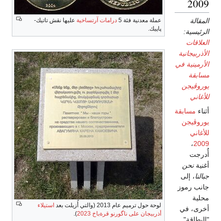
2009
المقالة
عملة معدنية فئة 5
درامات آرتساخية
عليها نقش تاتيك-
پاپيك.
الرئيسية:
العلاقات
الأذربيجانية
الأرمينية في
مسابقة
يوروڤيجن
للأغاني
أثناء
مسابقة
يوروڤيجن
للأغاني
،
2009
أُدرجت
أغنية
نحن
جبالنا
، إلى
جانب رموز
محلية
لوحة حول ترميم عام 2013 (والتي أُزيلت بعد
استيلاء
أخرى، في
أذربيجان على ناگورنو قرةباخ 2023
).
"البطاقة"