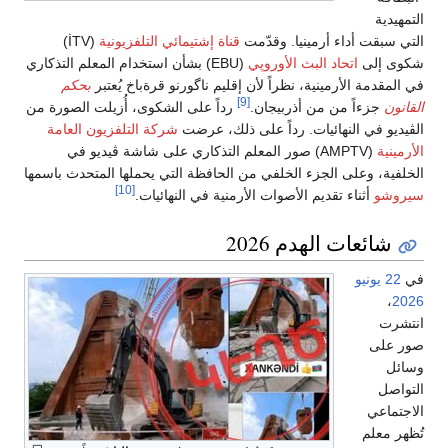
التمهيدية
التي سبقت أداء أرمينيا. وقدّمت
قناة إشتيمائي التلفزيونية
(İTV)
شكوى إلى
اتحاد البث الأوروپي
(EBU) بشأن استخدام المعلم التذكاري
في المقدمة الأرمينية، نظراً لأن إقليم ناگورنو قرةباخ يُعتبر
بحكم
[9]
القانون
جزءاً من من أذربيجان.
رداً على الشكوى، أُزيلت الصورة من
الڤيديو في النهائيات. رداً على ذلك، عرضت
شركة التلفزيون العامة
الأرمينية
(AMPTV) صور المعلم التذكاري على شاشة ڤيديو في
الخلفية، وعلى الجزء الخلفي من الحافظة التي يحملها المتحدث باسمها
[10]
سيروشو
أثناء تقديم الأصوات الأرمنية في النهائيات.
شائعات الهدم 2026
في
22 يونيو
،
2026
انتشرت
صور على
وسائل
التواصل
الاجتماعي
تُظهر معلم