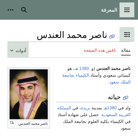
المعرفة
القائمة الرئيسية
بحث
أدوات
ناصر محمد العندس
تبديل عرض جدول المحتويات
مقالة
ناقش هذه الصفحة
أدوات
ناصر محمد العندس
(و.
1380 هـ
، هو
كيميائي سعودي وأستاذ
الكيمياء
بجامعة
الملك سعود
.
حياته
ولد في
1380هـ
بمدينة
بريدة
، في
المملكة
العربية السعودية
. حصل على شهادة أستاذ
في الكيمياء بكلية العلوم بجامعة الملك
ناصر محمد العندس.
سعود.