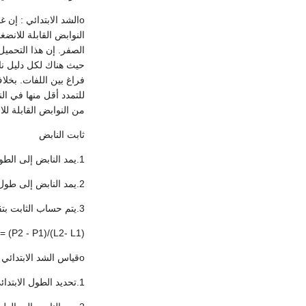
oالشد الابتدائي : إن 
النوابض القابلة للان
الصفر. إن هذا التحمي
حيث هناك لكل دليل نا
فراغ بين اللفات. بخلا
للتمدد أقل منها في ا
من النوابض القابلة 
ثابت النابض
1.يمد النابض إلى الطول (L1) حتى تتباعد لفات النابض ثم تقاس القوة (P1).
2.يمد النابض إلى طول ثاني أكبر من الأول (L2) و تقاس أيضاً القوة (P2).
3.يتم حساب الثابت بتقسيم فرق القوى على فرق الأطوال كما يلي :
(R = (P2 - P1)/(L2- L1
oقياس الشد الابتدائي
1.تحديد الطول الابتدائي الدقيق (Li) للنابض عن طريق تطبيق قوة كافية على النابض تؤدي إلى شده دون أن تتباعد لفاته.