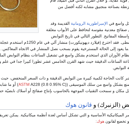
وية كفاية، و خلال القرن الثاني قبل الميلاد قام
زنطة بصناعة منجنيق مشابه لكنه أفضل من
كل واسع في
الإمبراطورية الرومانية
القديمة وقد
 صفائح معدنية مقوسة لتحافظ على الأبواب مغلقة
طة المفاتيح. التطور التالي في تاريخ النوابض
حدث في العصور الوسطى. فقد اختر
ما يعود إلى الحالة المسترخية يقوم بسحب نصل المنشار في الاتجاه المعاكس.
نظام الأوزان الذي استخدم بشكل واسع في تشغيل الساعات بنظام النوابض الم
ة الساعات الدقيقة حيث شهد القرن الخامس عشر تطورا كبيرا جدا في علم و فن 
النوابض.
ر كانت الحاجة لكمية كبيرة من النوابض الدقيقة و ذات السعر المنخفض، حيث كا
تصنع بشكل واسع من سلك الموسيقى (
ASTM
8 (0.8 0.95% C
 مكان و سمحت التقنيات الموجهة بالحاسوب بإنتاج صفائح أو أسلاك نابضيّة حس
بض (الزنبرك) و
قانون هوك
ر الميكانيكية الأساسية و التي تشكل أساس لعدة أنظمة ميكانيكية. يمكن تعريف
 تخضع لقانون
هوك
: