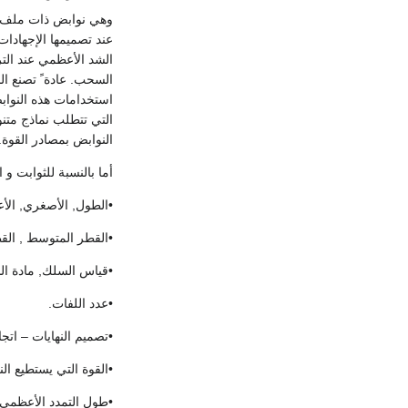
وهي نوابض ذات ملف ح
عند تصميمها الإجهادات
الشد الأعظمي عند الت
السحب. عادة ً تصنع ال
استخدامات هذه النواب
التي تتطلب نماذج متن
النوابض بمصادر القوة.
أما بالنسبة للثوابت و 
•الطول, الأصغري, الأ
•القطر المتوسط , الق
•قياس السلك, مادة ال
•عدد اللفات.
•تصميم النهايات – اتج
•القوة التي يستطيع الن
•طول التمدد الأعظمي.