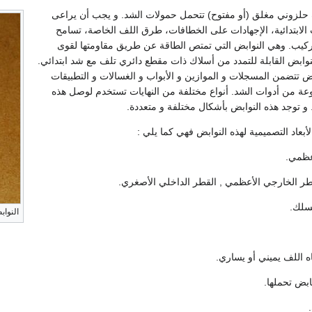
لزوني مغلق (أو مفتوح) تتحمل حمولات الشد. و يجب أن يراعى
 الابتدائية، الإجهادات على الخطافات، طرق اللف الخاصة، تسامح
ركيب. وهي النوابض التي تمتص الطاقة عن طريق مقاومتها لقوى
نوابض القابلة للتمدد من أسلاك ذات مقطع دائري تلف مع شد ابتدائي.
ض تتضمن المسجلات و الموازين و الأبواب و الغسالات و التطبيقات
وعة من أدوات الشد. أنواع مختلفة من النهايات تستخدم لوصل هذه
 و توجد هذه النوابض بأشكال مختلفة و متعددة.
الأبعاد التصميمية لهذه النوابض فهي كما يلي :
عظمي.
طر الخارجي الأعظمي , القطر الداخلي الأصغري.
سلك.
النواب
اه اللف يميني أو يساري.
ابض تحملها.