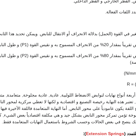
, القطر الخارجي و القطر الداخلي.
دد اللفات الفعالة.
غير في القوة (الحمل) بدلالة الانحراف أو الانتقال للنابض. ويمكن تحديد هذا الثاب
صة)
R = (
 أربعة أنواع نهايات لنوابض الانضغاط اللولبية, عادية, عادية مجلوخة, متعامدة, مت
عتبر هذه النهاية رخيصة التصنيع و اقتصادية و لكنها لا تعطي مركزية لمحور الن
لفة يكون عامودياً على محور النابض, أما النهاية المتعامدة فاللفة الأخيرة فيها
جلوخة تؤمن تمركز محور النابض بشكل جيد و هي مكلفة اقتصادياً بعض الشيء, كما
لتمدد (
Extension Springs
):