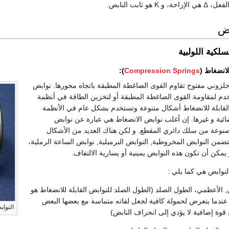
بض
سلكية اللولبية
لانضغاط (
Compression Springs
):
وني مفتوح تقاوم القوى الضاغطة المطبقة باتجاه محورها. نوابض
تخدم لمقاومة القوى الضاغطة المطبقة أو لتخزين الطاقة في أنظمة
 القابلة للانضغاط أشكال متنوعة وتستخدم بشكل عام في الأنظمة
فضائية و غيرها. إن أغلب نوابض الانضغاط هي عبارة عن نوابض
نوعة من سلك دائري المقطع. و لكن هناك العديد من الأشكال
تضمن النوابض المخروطية, النوابض البرميلية, نوابض الساعة الرملية،
 يمكن أن تكون هذه النوابض يمينية أو يسارية الالتفاف.
النوابض هي كما يلي :
, الأعظمي، الطول الصلد (الطول الصلد للنوابض القابلة للانضغاط هو
عندما يتعرض لحمولة كافية لجعل لفاته متماسة مع بعضها البعض
النواب
 قوة إضافية لا يؤدي إلى انحراف النابض)