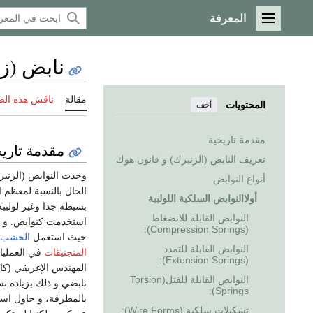
المعرفة
القائمة الرئيسية
نابض (ز
مقالة
ناقش هذه ال
المحتويات
أخف
مقدمة تاريخية
مقدمة تاريخ
تعريف النابض (الزنبرك) و قانون هوك
وجدت النوابض (الزنب
أنواع النوابض
الحال بالنسبة لمعظم 
أولاالنوابض السلكية اللولبية
بسيطة جدا وغير لولبية
النوابض القابلة للانضغاط
استخدمت كنوابض. و ي
(Compression Springs):
حيث استعمل
الخشب
النوابض القابلة للتمدد
المنجنيقات
في العمليات
(Extension Springs):
المهندس الإغريقي (ك
النوابض القابلة للفتل(Torsion
نابضي و ذلك بزيادة ن
Springs):
بالمطرقة، و حاول اس
تشكيلات سلكية (Wire Forms):