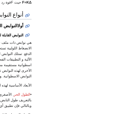
F=KΔ
حيث Fقوة رد الفعل، Δ هي الإزاحة، و K هو ثابت النابض.
أنواع النوا
أولاالنوابض ال
النوابض القابلة ل
هي نوابض ذات ملف حلز
الانضغاط اللولبية تس
الدفع. تمتلك النوابض
الآلية و التطبيقات ال
اسطوانية مستقيمة مص
الأخرى لهذه النوابض ت
النوابض الاسطوانية. و
الأبعاد الأساسية لهذه 
•
الطول الحر
, الأصغري
بالتعريف طول النابض 
وبالتالي فإن تطبيق أي