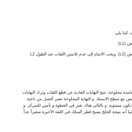
ت كما يلي :
2.إجراء انحراف للنابض تقريباً بمقدار 80% من الانحراف المسموح به و نقيس القوة (P2) و طول النابض (L2). ويجب الانتباه إلى عدم تلامس اللفات عند الطول L2
عامدة مجلوخة. تنتج النهايات العادية عن قطع اللفات وترك النهايات
ابض مع سطح الاستناد. و النهاية المجلوخة تعتبر أفضل من ناحية
 تكون مستوية, و بالتالي هناك تغير في الخطوة و تأمين للتمركز. و
 أنه نتيجة الجلخ يصبح قطر السلك في اللفة الأخيرة صغيراً جداً