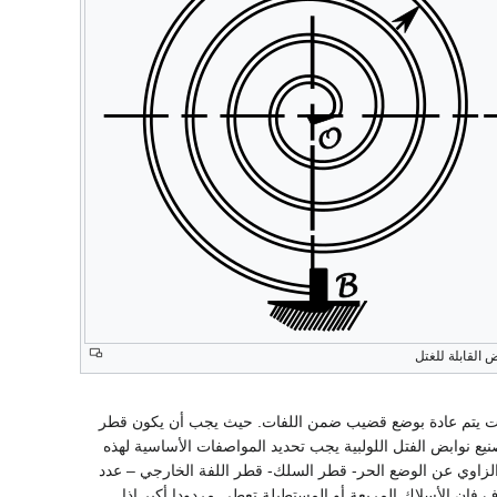
ض القابلة للغتل
ثبيت يتم عادة بوضع قضيب ضمن اللفات. حيث يجب أن يكون قطر
جل تصنيع نوابض الفتل اللولبية يجب تحديد المواصفات الأساسية لهذه
ف الزاوي عن الوضع الحر- قطر السلك- قطر اللفة الخارجي – عدد
اف فإن الأسلاك المربعة أو المستطيلة تعطي مردودا أكبر إذا