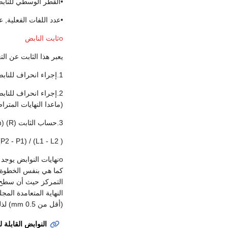
•القطر الوسطي للنابض
•عدد اللفات الفعلية, ع
oثابت النابض
يعبر هذا الثابت عن الت
1.إجراء انحراف للنابض تقريباً بمقدار 20% من الانحراف المسموح به و نقيس القوة (P1) و طول النابض (L1).
(ماعدا النهايات المترا
3.حساب الثابت (R) (N/mm)
P2 - P1) / (L1 - L2 )
oنهايات النوابض يوجد
كما هي بنفس الخطوة, ت
التمركز حيث أن سطح ال
النهاية المتعامدة الم
(أقل من mm 0.5) لذلك ينصح في بعض الحالات وحسب الشروط باستعمال النهايات المتعامدة فقط.
النوابض القابلة ل