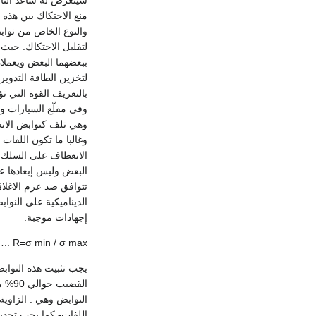
منع الاحتكاك بين هذه 
والنوع الخاص من نواب
لتقليل الاحتكاك. حيث
ببعضهما البعض ويعملان
لتخزين الطاقة التدوير
بالتعريف القوة التي ت
وفي مقلّع السيارات و
وهي تلف كنوابض الانض
وغالبا ما تكون اللفا
الانعطاف على السلك. 
البعض وليس إبعادها عن
تتوافق ضد عزم الاغلاق
الديناميكية على النو
إجهادات موجبة.
. R=σ min / σ max
يجب تثبيت هذه النواب
القض
النوابض وهي : الزاوية
اللفات- كما يجب تحديد