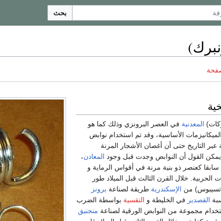
بحث
نبرك)
صفحة
ية
ركات)
المعدنية
في العصر البرونزي وذلك كما هو
الميكانيزمات الأساسية، وقد تم استخدام نوابض
 عبر التاريخ حتى أن أغصان الأشجار المرنة
مكن القول أن النوابض وجدت قبل وجود
المعادن
،
سابقا كعنصر ذو بنية مرنة في أقواس الرماية و
 الحربية. خلال القرن الثالث قبل الميلاد طور
اتسيبوس) من
الإسكندرية
طريقة لصناعة
برونز
سبة
القصدير
في الخليطة و
التقسية
بواسطة الضرب
تخدام مجموعة من النوابض الورقية لصناعة
منجنيق