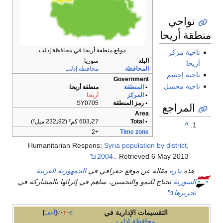
نواحي
منطقة أريحا
موقع منطقة أريحا في محافظة إدلب
ناحية مركز
البلد
سوريا
أريحا
المحافظة
محافظة إدلب
ناحية إحسم
Government
ناحية محمبل
•
المنطقة
منطقة أريحا
•
المركز
أريحا
• رمز المنطقة
SY0705
المراجع
Area
• Total
603٫27 كم² (232٫92 ميل²)
^
+2
Time zone
Humanitarian Respons:
Syria population by district,
2004.
. Retrieved 6 May 2013
هذه
بذرة
مقالة عن موقع جغرافي في
الجمهورية العربية
السورية
تحتاج للنمو والتحسين، ساهم في إثرائها بالمشاركة في
تحريرها
.
التقسيمات الإدارية في
e
t
v
أخف
محافظة
إدلب