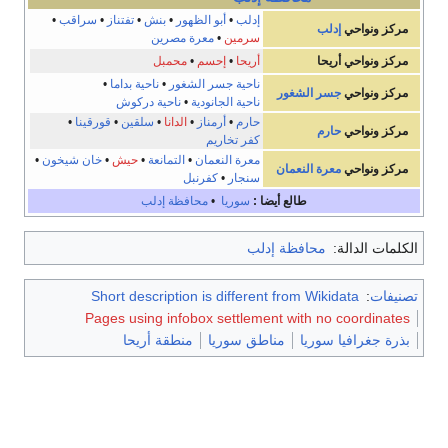
إدلب
•
أبو الظهور
•
بنش
•
تفتناز
•
سراقب
•
مركز ونواحي
إدلب
سرمين
•
معرة مصرين
مركز ونواحي
أريحا
أريحا
•
إحسم
•
محمبل
ناحية جسر الشغور
•
ناحية بداما
•
مركز ونواحي
جسر الشغور
ناحية الجانودية
•
ناحية دركوش
حارم
•
أرمناز
•
الدانا
•
سلقين
•
قورقينا
•
مركز ونواحي
حارم
كفر تخاريم
معرة النعمان
•
التمانعة
•
حيش
•
خان شيخون
•
مركز ونواحي
معرة النعمان
سنجار
•
كفرنبل
طالع أيضا :
سوريا
•
محافظة إدلب
الكلمات الدالة:
محافظة إدلب
تصنيفات
:
Short description is different from Wikidata
Pages using infobox settlement with no coordinates
بذرة جغرافيا سوريا
مناطق سوريا
منطقة أريحا