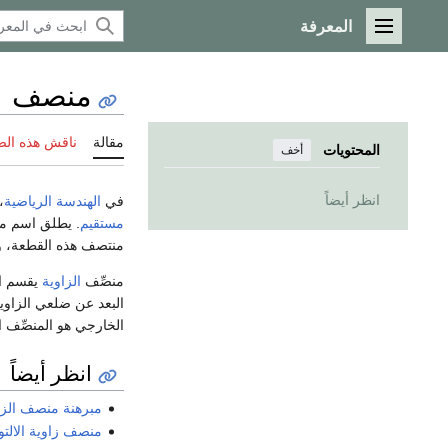
المعرفة
القائمة الرئيسية
منصف
مقالة
ناقش هذه ال
المحتويات
أخف
انظر أيضاً
في
الهندسة الرياضية
،
مستقيم
. يطلق اسم من
منتصف هذه القطعة، و
منصِّف
الزاوية
يقسم ال
البعد عن ضلعي الزاوية
الخارجي هو المنصِّف ا
انظر أيضاً
مبرهنة منصف الزا
منصف زاوية الالتو