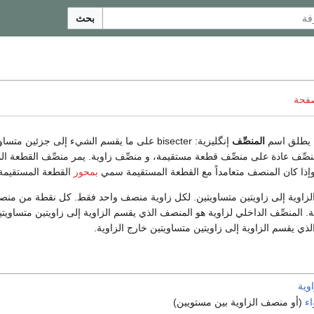
بحث
صفحة
 يطلق اسم
المنصِّف
إنگليزية:
bisecter
على ما يقسم الشيء إلى جزئين متساوي
صِّف عادة على منصِّف قطعة مستقيمة، و منصِّف زاوية. يمر منصِّف القطعة ا
إذا كان المنصف متعامداً مع القطعة المستقيمة سمي
بمحور
القطعة المستقيمة
زاوية إلى زاويتين متساويتين. لكل زاوية منصف واحد فقط. كل نقطة من منص
. المنصِّف الداخلي لزاوية هو المنصف الذي يقسم الزاوية إلى زاويتين متساويتين
لذي يقسم الزاوية إلى زاويتين متساويتين خارج الزاوية.
وية
اء
(أو منصف الزاوية بين مستويين)