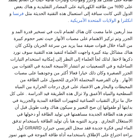
على 90% من طاقته الكهربائية على المصادر التقليدية و هناك بعض
الدول التي كانت سباقة إلى استعمال هذه التقنية الحديثة مثل
فرنسا
و
انكلترا
و
الولايات المتحدة الأمريكية
.
منذ أربعين عاما مضت كان هناك اهتمام ثابت في تسخير قدرة المد و
الجزر وتم تركيز الاهتمام على مصبات الأنهار حيث تعبر حجوم كبيرة
من الماء خلال قنوات ضيقة مما يزيد من سرعة الجريان ولكن كان
هناك مشاكل بيئة كبيرة واجهت العلماء لتنفيذ هذه التقنية سوف نورد
ذكرها لاحقا, لذلك لجأ العلماء إلى النظر إلى إمكانية استخدام التيارات
الساحلية و في التسعينيات تم انتشار الأسيجة المدية في القنوات بين
الجزر الصغيرة وكان ذلك خيارا فعالا أكثر من وجودهما على مصبات
الأنهار . وان الفرضية المحتملة الأخرى للحصول على الطاقة من
المحيطات والبحار هي الاعتماد على فرق درجات الحرارة بين المياه
السطحية والمياه الأعمق ولا تزال هذه الطريقة قيد الدراسة . على كل
حال ما تزال التقنيات الصناعية لتجهيزات الطاقة المدية والجزرية في
بدايتها أو طفولتها إن صح التعبير و سيكون هناك وقت طويل قبل أن
تقدم هذه الطاقة الجديدة مساهمتها في توليد الطاقة أو دخولها في
الاستغلال التجاري . ونريد التنويه هنا بأن توليد الطاقة باستخدام تدفق
الماء ليس فكرة جديدة فقد سجل الفرنسي جيرارد GIRARD أول
براءة اختراع على الإطلاق باستخدامه أداة طاقة الموجة في شهر تموز