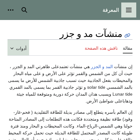
المعرفة
القائمة الرئيسية
بحث
أدوات
منشآت مد و جزر
مقالة
ناقش هذه الصفحة
أدوات
إن منشآت
المد و الجزر
هي منشآت تعتمدعلى ظاهرتي المد و الجزر ،
حيث أن كل من الشمس والقمر تؤثر على الأرض و على مياه البحار
والمحيطات بفعل الجاذبية حيث تسبب جاذبية الشمس للأرض ما يسمى
بالمد الشمسي solar tide و تؤثر جاذبية القمر بما يسمى بالمد القمري
Lunar tide ويسبب هذان المدان حركة دورية ومتوقعة للمياه جيئة
وذهاباعلى شواطئ الأرض.
إن العالم بأسره يتطلع إلى مصادر بديلة للطاقة التقليدية ( فحم-غاز-
وقود) طاقة نظيفة ومتجددة فكانت هذه التطلعات إلى المصادر المتاحة
حولنا وهي الشمس-الرياح-الماء. وكانت المحيطات و البحار ومنذ فترة
طويلة كانت المصدر المحتمل للطاقة البديلة حيث تحمل حركة المحيط
طاقة على شكل مد وجزر وموجات وتيارات مائية حيث أن العالم يعتمد