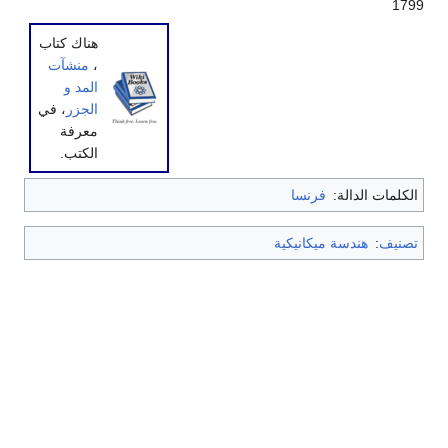
1799
هناك كتاب
،
منشآت
المد و
الجزر
، في
معرفة
الكتب.
الكلمات الدالة:
فرنسا
تصنيف
:
هندسة ميكانيكية