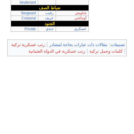
lieutenant
ضباط الصف
شاويش
رقيب
Sergeant
أونباشي
عريف
Corporal
الجنود
عسكري
جندي
Private
تصنيفات
:
مقالات ذات عبارات بحاجة لمصادر
رتب عسكرية تركية
كلمات وجمل تركية
رتب عسكرية في الدولة العثمانية