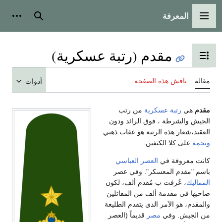
المعرفة
القائمة الرئيسية
بحث
أدوات
مقدم (رتبة عسكرية)
تبديل عرض جدول المحتويات
مقالة
ناقش هذه الصفحة
أدوات
مقدم
هي
رتبة عسكرية
من رتب
الجيش والشرطة ، فوق الرائد ودون
العقيد،شعار هذه الرتبة هو عقاب ذهبي
ونجمة
على كلا الكتفين.
كانت معروفة في
العصر العباسي
باسم "مقدم المعسكر". وفي عصر
المماليك
، عُرفت ب مُقدم ألف، لكون
صاحبها في مقدمة ألف من المقاتلين
والمقدم، هو الآمر الذي يتقدم الطليعة
من الجيش. وفي
مصر
قديماً (العصر