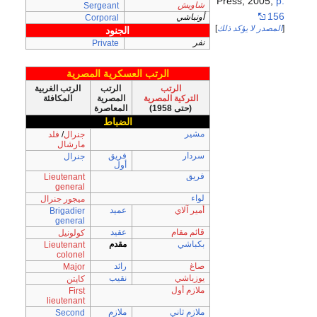
Press, 2005,
p.
شاويش
Sergeant
156
أونباشي
Corporal
[
المصدر لا يؤكد ذلك
]
الجنود
نفر
Private
الرتب العسكرية المصرية
الرتب
الرتب
الرتب الغربية
التركية المصرية
المصرية
المكافئة
(حتى 1958)
المعاصرة
الضباط
مشير
جنرال
/
فلد
مارشال
سردار
فريق
جنرال
أول
فريق
Lieutenant
general
لواء
ميجور جنرال
أمير آلاي
عميد
Brigadier
general
قائم مقام
عقيد
كولونيل
بكباشي
مقدم
Lieutenant
colonel
صاغ
رائد
Major
يوزباشي
نقيب
كاپتن
ملازم أول
First
lieutenant
ملازم ثاني
ملازم
Second