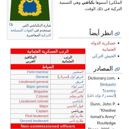
الملكي) أسموها
بكباشي
وهي التسمية
التركية في ذلك الوقت.
شارة البكباشي التي
تستخدم في
القوات المسلحة
انظر أيضاً
التركية
المعاصرة.
عسكرية الدولة
العثمانية
الرتب العسكرية العثمانية
الجيش التركي
الرتب
المكافئ
العثمانية
الغربي
المصادر
الضباط
المشير
Field marshal
فريق أول
(
سردار
)
General
Dictionary.com,
فريق
Lieutenant general
Binbashi
أمير لواء
Major general
entry
أمير آلاي
Brigadier
[
المصدر لا يؤكد ذلك
]
قائم مقام
Colonel
بكباشي
Lieutenant colonel
Dunn, John P.
قول أغاسي
Major
"Khedive
يوزباشي
Captain
ملازم أول
First lieutenant
Ismail's Army"
ملازم ثاني
Second lieutenant
Routledge
Non-commissioned officers