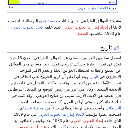
خريطة
اتحاد الجنوب العربي
مشيخة العوالق العليا
هي احدى كيانات
محمية عدن
البريطانية. انضمت
لاحقاً ل
إتحاد إمارات الجنوب العربي
الذي خلفه
اتحاد الجنوب العربي
عام 1963. عاصمتها
الصعيد
.
تاريخ
انفصل سلاطين العوالق السفلى عن العوالق العليا في القرن 18 حيث
تمرّد في نفس الفترة وبشكل تدريجي تمرد بعض مشائخ معن العوالق
عن السمع والطاعة لسلطان العوالق العليا والعدو الأكبر للتواجد
الإنجليزي في
اليمن
وبعد أن أعلن آل فريد الخروج على الحاكم في
نصاب تلقّوا الدعم من الإنجليز ، وفُتحت مكاتب التمثيل في عاصمتهم
الجديدة الصعيد ، وكان من أبرز من رفض التوقيع مع المحتل البريطاني
في الصعيد هو الأديب الأريب مذيب بن صالح العولقي ، وقد كتب في
ذلك قصائد كثيرة. وفي أواخر القرن 19 خضعت المنطقة للنفوذ
البريطاني
وأصبحت في نهاية المطاف جزءاً من
محمية عدن
ثم
اصبحت عضواً مؤسساً
لاتحاد إمارات الجنوب العربي
في عام 1959
الذي خلفه
إتحاد الجنوب العربي
عام 1963 بعد توقيعهم لاتفاقية مع
المحتل الصليبي الإنجليزي ، آخر حكامها الأمير
عبدالله بن محسن