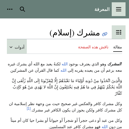
المعرفة
القائمة الرئيسية
بحث
أدوات
مشرك (إسلام)
تبديل عرض جدول المحتويات
مقالة
ناقش هذه الصفحة
أدوات
'
المشرك
وهو الذي يعترف بوجود
الله
لكنهُ يعبد مع الله أي يشرك غيره
معه بزعم أن من يعبده يقربه إلى
الله
كما قال القرآن عن المشركين
وَالَّذِينَ اتَّخَذُوا مِنْ دُونِهِ أَوْلِيَاءَ مَا نَعْبُدُهُمْ إِلَّا لِيُقَرِّبُونَا إِلَى اللَّهِ زُلْفَى إِنَّ
اللَّهَ يَحْكُمُ بَيْنَهُمْ فِي مَا هُمْ فِيهِ يَخْتَلِفُونَ إِنَّ اللَّهَ لا يَهْدِي مَنْ هُوَ كَإذِبٌ
كَفَّارٌ
وكل مشرك كافر والعكس غير صحيح حيث من وجهة نظر إسلامية ان
[1]
كل مشرك كافر ولكن يجوز ان يكون الكافر غير مشرك.
وكل من عبد أو دعى حجراً أو شجراً أو حيواناً أو بشرا حيا كان أم ميتاً
من دون
الله
فهو مشرك كافر عند المسلمين.