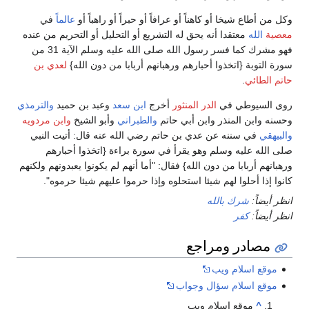
وكل من أطاع شيخا أو كاهناً أو عرافاً أو حبراً أو راهباً أو
عالماً
في
معصية
الله
معتقدا أنه يحق له التشريع أو التحليل أو التحريم من عنده
فهو مشرك كما فسر رسول الله صلى الله عليه وسلم الآية 31 من
سورة التوبة {اتخذوا أحبارهم ورهبانهم أربابا من دون الله}
لعدي بن
حاتم الطائي
.
روى السيوطي في
الدر المنثور
أخرج
ابن سعد
وعبد بن حميد
والترمذي
وحسنه وابن المنذر وابن أبي حاتم
والطبراني
وأبو الشيخ
وابن مردويه
والبيهقي
في سننه عن عدي بن حاتم رضي الله عنه قال: أتيت النبي
صلى الله عليه وسلم وهو يقرأ في سورة براءة {اتخذوا أحبارهم
ورهبانهم أربابا من دون الله} فقال: "أما أنهم لم يكونوا يعبدونهم ولكنهم
كانوا إذا أحلوا لهم شيئا استحلوه وإذا حرموا عليهم شيئا حرموه".
انظر أيضاً:
شرك بالله
انظر أيضاً:
كفر
مصادر ومراجع
موقع اسلام ويب
موقع اسلام سؤال وجواب
^
موقع إسلام ويب