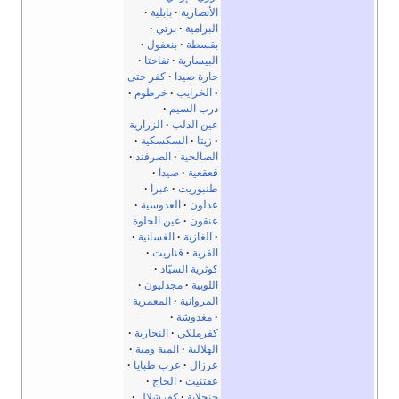
الأنصارية
بابلية
البرامية
برتي
بقسطة
بنعفول
البيسارية
تفاحتا
حارة صيدا
كفر حتى
الخرايب
خرطوم
درب السيم
عين الدلب
الزرارية
زيتا
السكسكية
الصالحية
الصرفند
قعقعية
صيدا
طنبوريت
عبرا
عدلون
العدوسية
عنقون
عين الحلوة
الغازية
الغسانية
القرية
قناريت
كوثرية السيّاد
اللوبية
مجدليون
المروانية
المعمرية
مغدوشة
كفرملكي
النجارية
الهلالية
المية ومية
عرزال
عرب طبايا
عقتنيت
الحاج
جنجلاية
كفرشلال