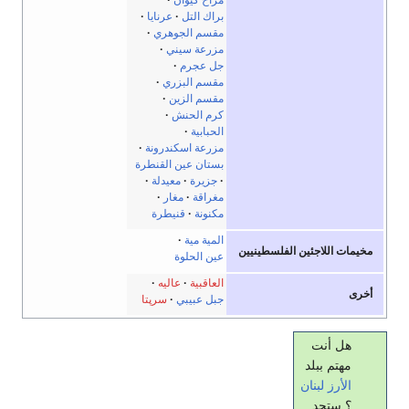
مراح كيوان
براك التل
عرنايا
مقسم الجوهري
مزرعة سيني
جل عجرم
مقسم البزري
مقسم الزين
كرم الحنش
الحبابية
مزرعة اسكندرونة
بستان عين القنطرة
جزيرة
معيدلة
مغراقة
مغار
مكنونة
قنيطرة
المية مية
مخيمات اللاجئين الفلسطينيين
عين الحلوة
العاقبية
عاليه
أخرى
جبل عبيبي
سرپتا
هل أنت
مهتم ببلد
الأرز
لبنان
؟ ستجد