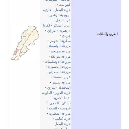
كفر بيت
خربة البصل
حارتيه
يهودية
زغدريا
عرب الجل
عرب السكر
كفريا
زهيرية
عرزاي
القرى والبلدات
جرناي
مطرية الشومر
مزرعة الواسطة
مزرعة جميجم
مزرعة دير تقلا
مزرعة الاوساميات
مزرعة الحسينية
مزرعة المصيلح
خزيز
سفنتا
مزرعة سنيبر
المحيدلة
ساري
خربة الدوير
الداودية
تبنا
كفربدا
بستان
الحمى
خنوسية
الحجة
مزرعة المطرية
خربة كتايب
خربة البصل