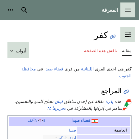
المعرفة
القائمة الرئيسية
بحث
أدوات
كفر
تبديل عرض جدول المحتويات
مقالة
ناقش هذه الصفحة
أدوات
كفر
هي احدى القرى
اللبنانية
من قرى
قضاء صيدا
في
محافظة
الجنوب
.
المراجع
هذه
بذرة
مقالة عن إحدى مناطق
لبنان
تحتاج للنمو والتحسين،
ساهم في إثرائها بالمشاركة في
تحريرها
.
قضاء صيدا
e
t
v
أخف
العاصمة
صيدا
ارزي
إركي