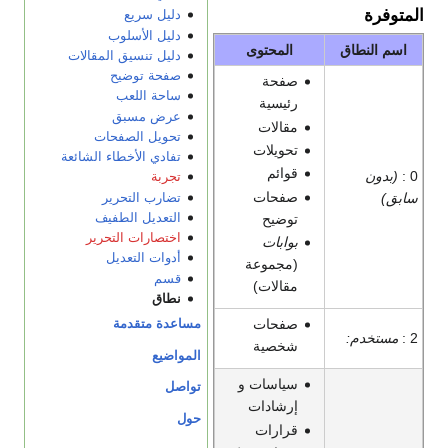
المتوفرة
دليل سريع
دليل الأسلوب
اسم النطاق
المحتوى
دليل تنسيق المقالات
صفحة توضيح
صفحة
ساحة اللعب
رئيسية
عرض مسبق
مقالات
تحويل الصفحات
تحويلات
تفادي الأخطاء الشائعة
قوائم
0 :
(بدون
تجربة
صفحات
سابق)
تضارب التحرير
توضيح
التعديل الطفيف
اختصارات التحرير
بوابات
أدوات التعديل
(مجموعة
قسم
مقالات)
نطاق
صفحات
مساعدة متقدمة
2 :
مستخدم:
شخصية
المواضيع
سياسات و
تواصل
إرشادات
حول
قرارات