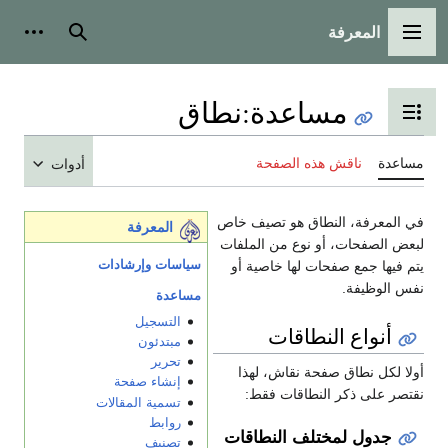
المعرفة
القائمة الرئيسية
بحث
أدوات
مساعدة
:
نطاق
تبديل عرض جدول المحتويات
مساعدة
ناقش هذه الصفحة
أدوات
في المعرفة، النطاق هو تصيف خاص
المعرفة
لبعض الصفحات، أو نوع من الملفات
سياسات وإرشادات
يتم فيها جمع صفحات لها خاصية أو
نفس الوظيفة.
مساعدة
التسجيل
أنواع النطاقات
مبتدئون
تحرير
أولا لكل نطاق صفحة نقاش، لهذا
إنشاء صفحة
نقتصر على ذكر النطاقات فقط:
تسمية المقالات
روابط
جدول لمختلف النطاقات
تصنيف