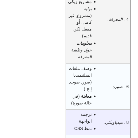
مشاريع ويكي
بوابة
(مشروع, غير
4 :
المعرفة:
كامل, أو
مفعل لكن
قديم)
معلومات
حول وظيفة
المعرفة
وصف ملفات
الميلتيميديا
(صور, صوت,
6 :
صورة:
إلخ.)
معاينة
(في
حالة صورة)
ترجمة
الواجهة
8 :
ميدياويكي:
نمط CSS