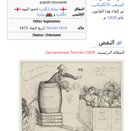
popish recusants
المذهب الأنگليكاني
،
النطاق
مملكة إنگلترة
(حدود اليوم
تم إلغاء هذا القانون
الإقليمي
إنگلترة
و
ويلز
)
عام
1828
م.
Other legislation
عدّله
Test Act 1678
تاريخ النفاذ: 1673
Status: Unknown
النقض
المقالة الرئيسية:
Sacramental Test Act 1828