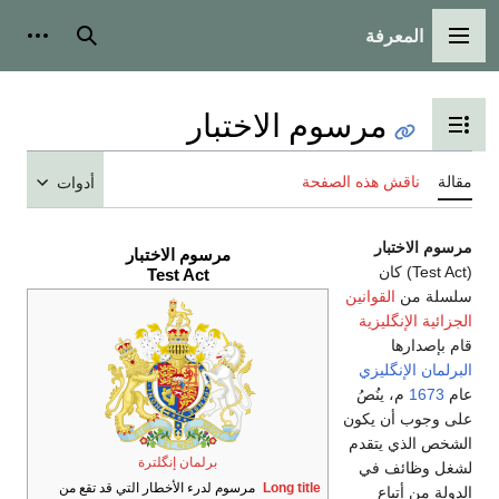
المعرفة
القائمة الرئيسية
بحث
أدوات
مرسوم الاختبار
تبديل عرض جدول المحتويات
مقالة
ناقش هذه الصفحة
أدوات
مرسوم الاختبار
مرسوم الاختبار
(Test Act) كان
Test Act
سلسلة من
القوانين
الجزائية الإنگليزية
قام بإصدارها
البرلمان الإنگليزي
عام
1673
م، ينُصُ
على وجوب أن يكون
الشخص الذي يتقدم
برلمان إنگلترة
لشغل وظائف في
Long title
مرسوم لدرء الأخطار التي قد تقع من
الدولة من أتباع