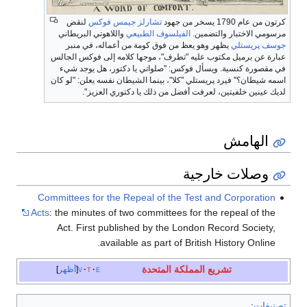
كرتون من عام 1790 يسخر من جهود
تشارلز جيمس فوكس
لنقض
مرسومي الاختبار والتضمين.
الفيلسوف الطبيعي
واللاهوتي البريطاني
جوسف پريستلي
يظهر وهو يعظ من فوق كومة من أعماله، في منبر
عبارة عن برميل مكتوب عليه "تطرف"، موجها كلامه إلى فوكس الجالس
في مقصورة كنسية. ويسأل فوكس: "صلواتي يا دكتور، هل يوجد شيء
اسمه شيطان؟" فيرد پريستلي "كلا"، بينما الشيطان نفسه يعلن: "لو كان
لديك عينين خلفيتين، لعرفت أفضل من ذلك يا دكتوري العزيز".
الهامش
وصلات خارجية
Committees for the Repeal of the Test and Corporation
Acts
: the minutes of two committees for the repeal of the
Act. First published by the London Record Society,
available as part of British History Online.
تشريع المملكة المتحدة
e
t
v
أظهر
تصنيفات
: