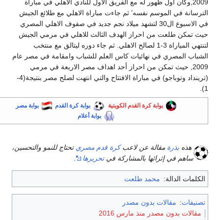
2009,وكان أول ظهور له مع الفريق الأول للنادي الاهلي في مباراة
لترسانة في الموسم نفسه’ ثم جاءت مباراة الاهلي مع طلائع الجيش
في الاسبوع ال30 لتشهد ميلاد نجم جديد في صفوف الاهلي المصري
يث تمكن طلعت من احراز الهدف الثالث للاهلي في مرمي الجيش
لتنتهي المياراة 3-1 لصالح الاهلي. ثم جاء دوره ليتالق مع منتخب
لشباب المصري في نهائيات كاس العلم للشباب وامقامة في مصر عام
2009, حيث تمكن من احراز أحد اهداف مصر الاريعة في مرمي
(ترينداد وتوباجو) في مباراة الافتتاح والتي انتهت لصلح مصر بنتيجة(4-
1
بوابة كرة القدم الكويتية
بوابة كرة القدم
بوابة مصر
بوابة أعلام
هذه
بذرة
مقالة عن لاعب
كرة قدم
مصري
تحتاج للنمو والتحسين،
ساهم في إثرائها بالمشاركة في
تحريرها
.
الكلمات الدالة:
محمد طلعت
تصنيفات
:
مقالات بدون مصدر
مقالات بدون مصدر منذ مارس 2016