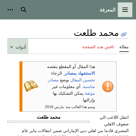
المعرفة
القائمة الرئيسية
بحث
أدوات شخ
محمد طلعت
قالة
ناقش هذه الصفحة
أدوات
هذا المقال أو المقطع ينقصه
الاستشهاد بمصادر
. الرجاء
تحسين المقال
بوضع
مصادر
مناسبة
. أي معلومات غير
موثقة
يمكن التشكيك بها
وإزالتها.
وسم هذا القالب منذ: مارس 2016
محمد طلعت
نتقل اللاعب الي
فوف الاهلي
لمصري قادما من اهلي دبي الإماراتي ضمن انتقالات يناير عام