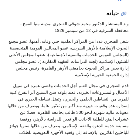
حياته
ولد المستشار الدكتور محمد شوقي الفنجري بمدينة منيا القمح ـ
محافظة الشرقية في 12 من سبتمبر 1926.
شغل الفنجري عددا من المراكز العلمية حتي وفاته، أهمها: عضو مجمع
البحوث الإسلامية بالأزهر الشريف، عضو المجالس القومية المتخصصة
(المجلس القومي للخدمات والتنمية الاجتماعية)، عضو المجلس الأعلي
للشئون الإسلامية (لجنة الدراسات الفقهية المقارنة )، عضو مجلس
إدارة بعض مراكز البحوث بجامعتي الأزهر والقاهرة، رئيس مجلس
إدارة الجمعية الخيرية الإسلامية.
قدم الفنجري في مجال العلم أجل الخدمات وقضي عمره في سبيل
الأعمال والمشروعات الخيرية، فعند بلوغه سن الستين آثر التفرغ كلية
للمزيد من النشاطين العلمي والخيري، وتمثل نشاطه الخيري في
إصداره عدة وقفيات خيرية منذ أكثر من ثلاثين عاما، ويصرف من خلالها
معونات مالية شهرية لنحو 300 طالب بجامعة القاهرة، فضلا عن
عشرات المنح للطلبة الأجانب الوافدين للدراسة بالأزهر، ووقفية
مسابقة خدمة الدعوة والفقه الإسلامي، يصرف من خلالها سنويا جوائز
للباحثين الفائزين، بالإضافة إلى وقفية الأجهزة التعويضية للطلاب