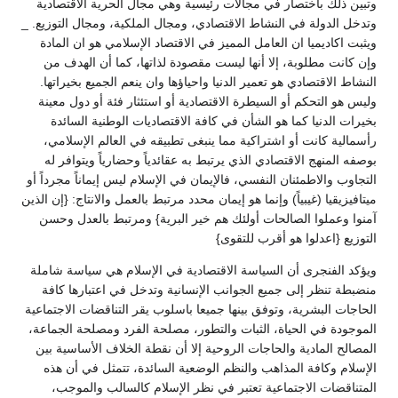
وتبين ذلك باختصار في مجالات رئيسية وهي مجال الحرية الاقتصادية
وتدخل الدولة في النشاط الاقتصادي، ومجال الملكية، ومجال التوزيع. _
ويثبت اكاديميا ان العامل المميز في الاقتصاد الإسلامي هو ان المادة
وإن كانت مطلوبة، إلا أنها ليست مقصودة لذاتها، كما أن الهدف من
النشاط الاقتصادي هو تعمير الدنيا واحياؤها وان ينعم الجميع بخيراتها.
وليس هو التحكم أو السيطرة الاقتصادية أو استئثار فئة أو دول معينة
بخيرات الدنيا كما هو الشأن في كافة الاقتصاديات الوطنية السائدة
رأسمالية كانت أو اشتراكية مما ينبغى تطبيقه في العالم الإسلامي،
بوصفه المنهج الاقتصادي الذي يرتبط به عقائدياً وحضارياً ويتوافر له
التجاوب والاطمئنان النفسي، فالإيمان في الإسلام ليس إيماناً مجرداً أو
ميتافيزيقيا (غيبياً) وإنما هو إيمان محدد مرتبط بالعمل والانتاج: {إن الذين
آمنوا وعملوا الصالحات أولئك هم خير البرية} ومرتبط بالعدل وحسن
التوزيع {اعدلوا هو أقرب للتقوى}
ويؤكد الفنجرى أن السياسة الاقتصادية في الإسلام هي سياسة شاملة
منضبطة تنظر إلى جميع الجوانب الإنسانية وتدخل في اعتبارها كافة
الحاجات البشرية، وتوفق بينها جميعا باسلوب يقر التناقضات الاجتماعية
الموجودة في الحياة، الثبات والتطور، مصلحة الفرد ومصلحة الجماعة،
المصالح المادية والحاجات الروحية إلا أن نقطة الخلاف الأساسية بين
الإسلام وكافة المذاهب والنظم الوضعية السائدة، تتمثل في أن هذه
المتناقضات الاجتماعية تعتبر في نظر الإسلام كالسالب والموجب،