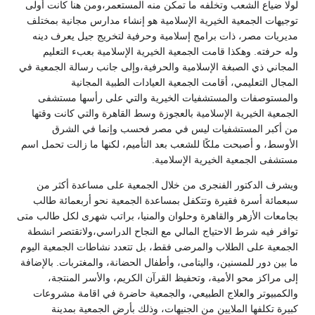
لولا ضياع الشعب وتخلفه ما تمكن منه المستعمر،ومن هنا كانت أولى
توجيهات الجمعية الخيرية الإسلامية هو إنشاء مدارس مجانية بمختلف
مديريات مصر، ذات برامج إسلامية وحرفية لتخريج جيل يعرف دينه
وله حرفته. وهكذا قامت الجمعية الخيرية الإسلامية بعبء التعليم
المجاني ذي الصبغة الإسلامية والحرفية،وإلى جانب رسالة الجمعية في
المجال التعليمي، أقامت الجمعية العيادات الطبية المجانية
والمستوصفات والمستشفيات الخيرية والتي على رأسها مستشفى
الجمعية الخيرية الإسلامية بالعجوزة وسط القاهرة والتي كانت وقتها
من أكبر المستشفيات ليس في مصر فحسب وإنما في الشرق
الأوسط، و أصبحت ملكًا للشعب بعد التأميم، لكنها ما زالت تحمل اسم
مستشفى الجمعية الخيرية الإسلامية.
ويشرف الدكتور الفنجرى من خلال الجمعية على مساعدة أكثر من
سبعمائة أسرة فقيرة وتتكفل بمساعدة الجمعية نحو أربعمائة طالب
بجامعات الأزهر والقاهرة وحلوان والمنيا، براتب شهرى لكل طالب متى
توافر فيه شرط الاحتياج المالي مع النجاح الدراسي،ولاتقتصر انشطة
الجمعية على الطلاب والمرضى فقط، بل تتعدد نشاطات الجمعية اليوم
ما بين دور للمسنين، واليتامى، وأطفال الحضانة، والمغتربات. بالإضافة
إلى مراكز محو الأمية، وتحفيظ القرآن الكريم، والأسر المنتجة،
والكمبيوتر والعلاج الطبيعي، والجمعية حاضرة في اقامة مشروعات
كبيرة تكلفها الملايين من الجنيهات، وذلك بأرض الجمعية بمدينة