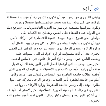
آراؤه
ويتبنى الفنجرى من زمن بعيد أن تكون هناك وزارة أو مؤسسة مستقلة
للزكاة، في كل دولة اسلامية بحيث تتولىمسئوليتها تحصيلا وتوزيعا،
وتكون ميزانيتها مستقلة عن ميزانية الدولة العادية،وبالتالي سيرفع ذلك
عن الدولة عبء القضاء على الفقر، وضمان حد الكفاية لكل
مواطن،لكي تتفرغ الدولة لمهمة التنمية الاقتصادية لان الزكاة الأصل
فيها أن تكون مسئولية الدولة من خلال ما كان يعرف ببيت المال أو
وزارة الزكاة ، ويبدى الرجل دوما اسفه لتراجع دور الوقف في العمل
الخيري،بعد أن آلت مسئوليته لوزارة الأوقاف التي استولت عليه
ومنعت الناس خيره، ويقول : لولا أنىرجل قانون في الأساس لذهبت
الكثير من الوقفيات التي أوقفتها لعمل الخير للوزارة،فلك أن تتخيل
-مثلا- أن وزارة الأوقاف كانت تريد الاستيلاء على الوقف الخيري الذي
أوقفته لطلاب جامعة القاهرة من المحتاجين لتتولى هي أمره، وكأنها
أعلم من جامعةالقاهرة بأمر الطلاب، وخاض الرجل معركة حتى تئول
نظارة الوقف إلى رئيس جامعة القاهرةلا وزارة الأوقاف ، وواجه
الفنجرى في رئاسة الجمعية الخيرية الاسلامية الكثير لاسترداد الأوقاف
التي أخذتها الوزارة، واستعان بكبار رجال القانون لمنع تأميم مشروعاته
الخيرية .