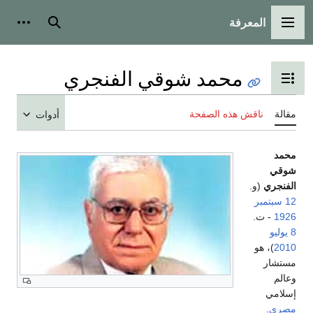
المعرفة
القائمة الرئيسية
بحث
أدوات
محمد شوقي الفنجري
تبديل عرض جدول المحتويات
مقالة
ناقش هذه الصفحة
أدوات
محمد
شوقي
الفنجري
(و.
12 سبتمبر
1926
- ت.
8 يوليو
2010
)، هو
مستشار
وعالم
إسلامي
مصري
.