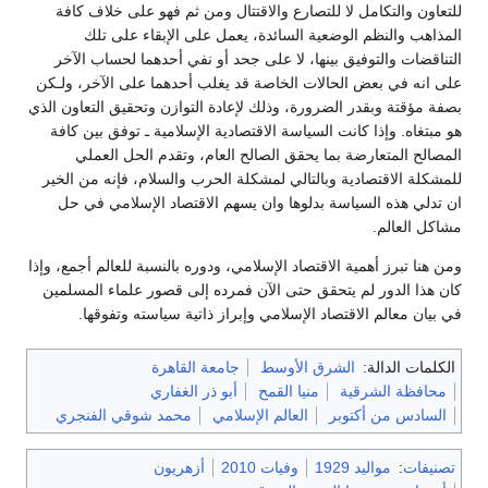
للتعاون والتكامل لا للتصارع والاقتتال ومن ثم فهو على خلاف كافة
المذاهب والنظم الوضعية السائدة، يعمل على الإبقاء على تلك
التناقضات والتوفيق بينها، لا على جحد أو نفي أحدهما لحساب الآخر
على انه في بعض الحالات الخاصة قد يغلب أحدهما على الآخر، ولـكن
بصفة مؤقتة وبقدر الضرورة، وذلك لإعادة التوازن وتحقيق التعاون الذي
هو مبتغاه. وإذا كانت السياسة الاقتصادية الإسلامية ـ توفق بين كافة
المصالح المتعارضة بما يحقق الصالح العام، وتقدم الحل العملي
للمشكلة الاقتصادية وبالتالي لمشكلة الحرب والسلام، فإنه من الخير
ان تدلي هذه السياسة بدلوها وان يسهم الاقتصاد الإسلامي في حل
مشاكل العالم.
ومن هنا تبرز أهمية الاقتصاد الإسلامي، ودوره بالنسبة للعالم أجمع، وإذا
كان هذا الدور لم يتحقق حتى الآن فمرده إلى قصور علماء المسلمين
في بيان معالم الاقتصاد الإسلامي وإبراز ذاتية سياسته وتفوقها.
الكلمات الدالة:
الشرق الأوسط
جامعة القاهرة
محافظة الشرقية
منيا القمح
أبو ذر الغفاري
السادس من أكتوبر
العالم الإسلامي
محمد شوقي الفنجري
تصنيفات
:
مواليد 1929
وفيات 2010
أزهريون