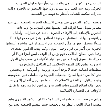
السادس من أكتوبر لليتامى والمسنين، وبأرضها بحلوان للتدريب
الحرفي ومدرسة الصناعات للبنات، وبأرضها بالمنصورية بالجيزة لإقامة
عمارات سكنية للشباب بأسعار مدعومة من الجمعية.
ويعتمد الدكتور الفنجرى في تمويل الانشطة الخيرية للجمعية على عدة
مصادر تمويل منها الزكاة التى يقدمها بعض الموسرين وتبرعات
الخيرين بالإضافة إلى الأوقاف الخيرية ممثلة في عمارات، وأطيان
زراعية، وشهادات استثمار، موقوفة لصالحها وتدرّ في مجموعها عائدًا
سنويًّا منتظمًا، وهو ما مكّن الجمعية من الاستمرار في مباشرة أنشطتها
الخيرية من أكثر من قرن وحتى اليوم ، وكما وهب الدكتور الفنجرى
وقفا خيريا لصالح الطلاب ، فهو يؤمن ان الوقف ليس أمرًا فريدًا أو
جديدًا، فقد سبق إليه عدد كبير من كبار الأغنياء في مصر، وان الدول
الاوروبية تطبق ذلك المنهج الاسلامى في التكافل والتطوع من
منطلقات انسانية حيث لا توجد أسرة أوروبية أو أمريكية إلا وتخصص
نحو 2% من دخلها لصالح الجمعيات الخيرية والمنظمات غير الحكومية،
وهو ما يقابل الزكاة في الاسلام كما أنه ما من رجل أعمال إلا ويرصد
بعض ماله لصالح المشروعات الخيرية والمرافق العامة، وهو ما يقابل
الأوقاف في الحضارة الاسلامية .
ورغم ظروفه الصحية وامراض الشيخوخة الا ان الدكتور الفنجرى يتابع
بنفسه اعمال اللجان التطوعية بالجمعية حيث تنقسم الجمعية لعدد من