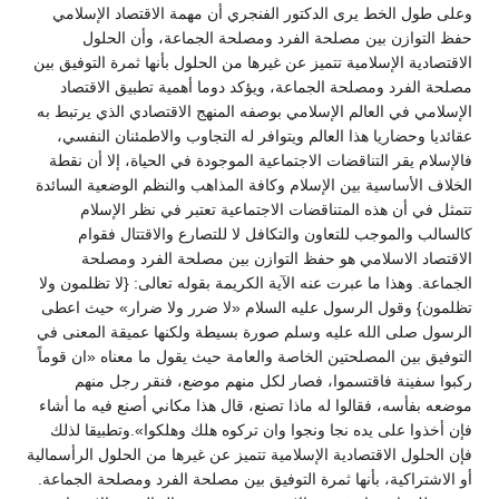
وعلى طول الخط يرى الدكتور الفنجري أن مهمة الاقتصاد الإسلامي
حفظ التوازن بين مصلحة الفرد ومصلحة الجماعة، وأن الحلول
الاقتصادية الإسلامية تتميز عن غيرها من الحلول بأنها ثمرة التوفيق بين
مصلحة الفرد ومصلحة الجماعة، ويؤكد دوما أهمية تطبيق الاقتصاد
الإسلامي في العالم الإسلامي بوصفه المنهج الاقتصادي الذي يرتبط به
عقائديا وحضاريا هذا العالم ويتوافر له التجاوب والاطمئنان النفسي،
فالإسلام يقر التناقضات الاجتماعية الموجودة في الحياة، إلا أن نقطة
الخلاف الأساسية بين الإسلام وكافة المذاهب والنظم الوضعية السائدة
تتمثل في أن هذه المتناقضات الاجتماعية تعتبر في نظر الإسلام
كالسالب والموجب للتعاون والتكافل لا للتصارع والاقتتال فقوام
الاقتصاد الاسلامي هو حفظ التوازن بين مصلحة الفرد ومصلحة
الجماعة. وهذا ما عبرت عنه الآية الكريمة بقوله تعالى: {لا تظلمون ولا
تظلمون} وقول الرسول عليه السلام «لا ضرر ولا ضرار» حيث اعطى
الرسول صلى الله عليه وسلم صورة بسيطة ولكنها عميقة المعنى في
التوفيق بين المصلحتين الخاصة والعامة حيث يقول ما معناه «ان قوماً
ركبوا سفينة فاقتسموا، فصار لكل منهم موضع، فنقر رجل منهم
موضعه بفأسه، فقالوا له ماذا تصنع، قال هذا مكاني أصنع فيه ما أشاء
فإن أخذوا على يده نجا ونجوا وان تركوه هلك وهلكوا».وتطبيقا لذلك
فإن الحلول الاقتصادية الإسلامية تتميز عن غيرها من الحلول الرأسمالية
أو الاشتراكية، بأنها ثمرة التوفيق بين مصلحة الفرد ومصلحة الجماعة.