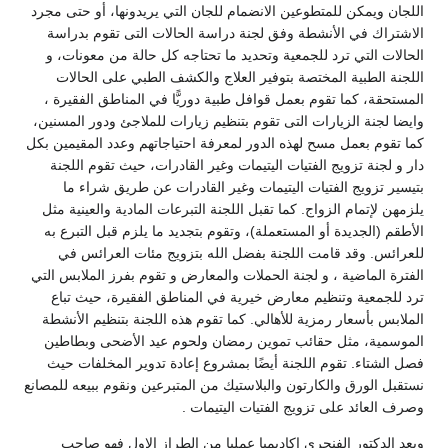
اللجان ويمكن للمتطوعين الانضمام للجان التي يريدونها، أو حتى مجرد
الاشتراك في الأنشطة وفق لجنة دراسة الحالات التى تقوم بدراسة
الحالات التي ترد للجمعية وتحديد ما تحتاجه كل حالة من معونات، و
اللجنة الطبية المختصة بتوفير العلاج والكشف الطبي على الحالات
المستحقة، كما تقوم بعمل قوافل طبية دوريًّا في المناطق الفقيرة ،
وايضا لجنة الزيارات التى تقوم بتنظيم زيارات للملاجئ ودور المسنين،
كما تقوم بعمل مسح لهذه الدور لمعرفة احتياجاتهم وعدد المقيمين بكل
دار و لجنة تزويج الفتيات اليتيمات وغير القادرات، حيث تقوم اللجنة
بتيسير تزويج الفتيات اليتيمات وغير القادرات عن طريق شراء ما
يلزمهن لإتمام الزواج. كما تقبل اللجنة التبرعات المادية والعينية مثل
الأطقم (الجديدة أو المستعملة)، وتقوم بتجديد ما يلزم قبل التبرع به
للعرائس. وقد قامت اللجنة بفضل الله بتزويج مئات العرائس في
الفترة الماضية ، و لجنة الحملات والمعارض و تقوم بفرز الملابس التي
ترد للجمعية وتنظيم معارض خيرية في المناطق الفقيرة، حيث تباع
الملابس بأسعار رمزية للأهالي. كما تقوم هذه اللجنة بتنظيم الأنشطة
الموسمية، مثل حقائب تموين رمضان ولحوم عيد الأضحى وبطاطين
فصل الشتاء. تقوم اللجنة أيضًا بمشروع إعادة تدوير المخلفات حيث
نستقبل الورق والكارتون والبلاستيك من المتبرعين ونقوم ببيعه للمصانع
وصرف العائد على تزويج الفتيات اليتيمات .
ويعد الدكتور الفنجرى اكاديميا عمليا من الطراز الاول فهو صاحب