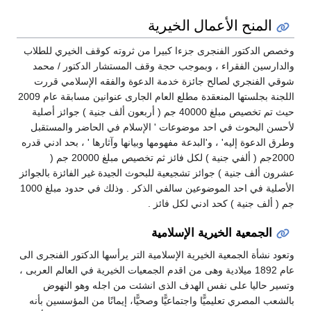
المنح الأعمال الخيرية
وخصص الدكتور الفنجرى جزءا كبيرا من ثروته كوقف الخيري للطلاب
والدارسين الفقراء ، وبموجب حجة وقف المستشار الدكتور / محمد
شوقي الفنجري لصالح جائزة خدمة الدعوة والفقه الإسلامي قررت
اللجنة بجلستها المنعقدة مطلع العام الجارى عنوانين مسابقة عام 2009
حيث تم تخصيص مبلغ 40000 جم ( أربعون ألف جنية ) جوائز أصلية
لأحسن البحوث في احد موضوعات ' الإسلام في الحاضر والمستقبل
وطرق الدعوة إليه' ، و'البدعة مفهومها وبيانها وآثارها ' ، بحد ادني قدره
2000جم ( ألفي جنية ) لكل فائز ثم تخصيص مبلغ 20000 جم (
عشرون ألف جنية ) جوائز تشجيعية للبحوث الجيدة غير الفائزة بالجوائز
الأصلية في احد الموضوعين سالفي الذكر . وذلك في حدود مبلغ 1000
جم ( ألف جنية ) كحد ادني لكل فائز .
الجمعية الخيرية الإسلامية
وتعود نشأة الجمعية الخيرية الإسلامية التر يرأسها الدكتور الفنجرى الى
عام 1892 ميلادية وهى من اقدم الجمعيات الخيرية في العالم العربى ،
وتسير حاليا على نفس الهدف الذى انشئت من اجله وهو النهوض
بالشعب المصري تعليميًّا واجتماعيًّا وصحيًّا، إيمانًا من المؤسسين بأنه