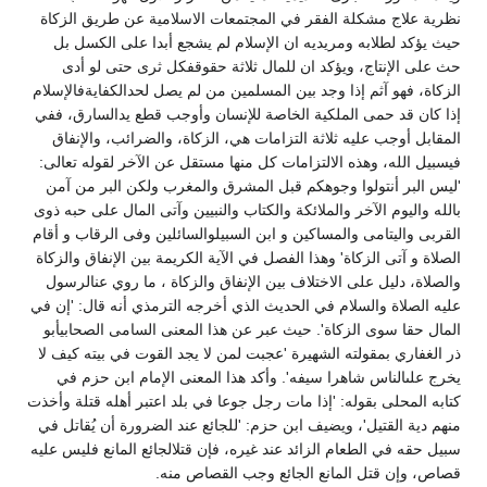
نظرية علاج مشكلة الفقر في المجتمعات الاسلامية عن طريق الزكاة
حيث يؤكد لطلابه ومريديه ان الإسلام لم يشجع أبدا على الكسل بل
حث على الإنتاج، ويؤكد ان للمال ثلاثة حقوقفكل ثرى حتى لو أدى
الزكاة، فهو آثم إذا وجد بين المسلمين من لم يصل لحدالكفايةفالإسلام
إذا كان قد حمى الملكية الخاصة للإنسان وأوجب قطع يدالسارق، ففي
المقابل أوجب عليه ثلاثة التزامات هي، الزكاة، والضرائب، والإنفاق
فيسبيل الله، وهذه الالتزامات كل منها مستقل عن الآخر لقوله تعالى:
'ليس البر أنتولوا وجوهكم قبل المشرق والمغرب ولكن البر من آمن
بالله واليوم الآخر والملائكة والكتاب والنبيين وآتى المال على حبه ذوى
القربى واليتامى والمساكين و ابن السبيلوالسائلين وفى الرقاب و أقام
الصلاة و آتى الزكاة' وهذا الفصل في الآية الكريمة بين الإنفاق والزكاة
والصلاة، دليل على الاختلاف بين الإنفاق والزكاة ، ما روي عنالرسول
عليه الصلاة والسلام في الحديث الذي أخرجه الترمذي أنه قال: 'إن في
المال حقا سوى الزكاة'. حيث عبر عن هذا المعنى السامى الصحابيأبو
ذر الغفاري بمقولته الشهيرة 'عجبت لمن لا يجد القوت في بيته كيف لا
يخرج علىالناس شاهرا سيفه'. وأكد هذا المعنى الإمام ابن حزم في
كتابه المحلى بقوله: 'إذا مات رجل جوعا في بلد اعتبر أهله قتلة وأخذت
منهم دية القتيل'، ويضيف ابن حزم: 'للجائع عند الضرورة أن يُقاتل في
سبيل حقه في الطعام الزائد عند غيره، فإن قتلالجائع المانع فليس عليه
قصاص، وإن قتل المانع الجائع وجب القصاص منه.