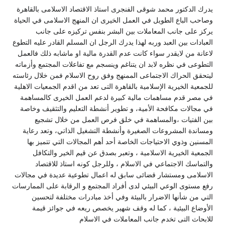
يدرك الدكتور محمد شوقى الفنجرى استاذ الاقتصاد الاسلامى بالقاهرة
وصاحب الباع الطويل في العمل الخيرى ان المنهج الاسلامى في الحياة
يركز على جانب المعاملات بين البشر بنفس تركيزه على جانب
العبادات بين العبد وربه لهذا يدرك الرجل ان المسلم القادر عليه التطوع
لاعانة من لايقدر سواء كانت عدم القدرة مالية او ماشابه ذلك فالعمل
التطوعى في نظره لابد ان يتناغم وينسجم مع تفاعلات المجتمع وأزماته
ليتحقق الحراك الاجتماعى الممنهج وفق روح الاسلام فمن خلال رئاسته
للجمعية الخيرية الإسلامية بالقاهرة التى تعد من اقدم الجمعيات الاهلية
في مصر قدم مساهمات مالية كبيرة لدعم العمل الخيرى كالمساهمة
في مجالات مكافحة الأمية، و تطوير أنشطة التعليم والتثقيف وخاصة
بين الفتيات ،والمساهمة في خلق فرص العمل من خلال تشجيع
ومساندة المشروعات الصغيرة وأنشطة التشغيل الذاتي، وتعد رعاية
المسنين وذوي الاحتياجات الخاصة أحد أهم المجالات التي تتميز بها
الجمعية الخيرية الاسلامية ، وتعبر بصدق عن قيم الخير والتكافل
والتماسك الاجتماعي في الاسلام ، وللرجل كونه استاذ للاقتصاد
الاسلامى ومستشار قضائى سابق له اعمال تطوعية عديدة في مجالات
رفع مستوى الوعي البيئي لدى أفراد المجتمع و الرقابة على الممارسات
التي من شأنها الاضرار بالبيئة وفي أخذ مبادرات مختلفة لتحسين
الأوضاع البيئية ، كما له وقف شهير يخصص ريعه في جوائز قيمة
للابحاث التى تخدم جانب المعاملات في الاسلام