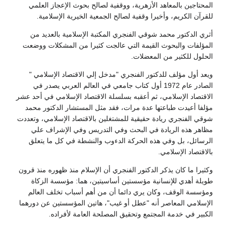
المحتاجين بالمعاهد الأزهرية، ووقفية لصالح بحوث الإعجاز العلمي
للقرآن الكريم، وأخيرا وقفية لصالح الجمعية الخيرية الإسلامية.
أثري الدكتور محمد شوقي الفنجري المكتبة الإسلامية بالعديد من
المؤلفات والبحوث القيمة التي عالجت كثيرا من المشكلات ووضعت
الحلول للكثير من المعضلات.
ويعد أول مؤلف للدكتور الفنجري "مدخل إلي الاقتصاد الإسلامي "
الصادر عام 1972 أول كتاب جامعي في العالم العربي يصدر في
الاقتصاد الإسلامي، ثم أعقبه بسلسلة الاقتصاد الإسلامي في أحد عشر
مؤلفا أعيدت طباعتها عدة مرات، فقد مثل المستشار الدكتور محمد
شوقي الفنجري ريادة حقيقية للمشتغلين بالاقتصاد الإسلامي، وتعددت
مظاهر هذه الريادة في البحث وفي التدريس وفي الإشراف علي
الرسائل، بل وفي هذه الحركة الدءوب والنشطة في كل ما يتعلق
بالاقتصاد الإسلامي.
وكثيرا ما كان يذكر الدكتور الفنجري أن الإسلام منذ ظهوره منذ قرون
طويلة أهدي للإنسانية مؤسستين أساسيتين، هما: مؤسسة الزكاة
ومؤسسة الوقف، وكان يري دائما أن من أهم أسباب تخلف العالم
الإسلامي المعاصر أنه "عطل أو غيب"، هاتين المؤسستين عن دورهما
الكبير في خدمة المجتمع وتحقيق المصلحة العامة لأفراده.