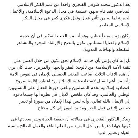
يعد الدكتور محمد شوقي الفنجري واحدا من قمم الفكر الإسلامي
المعاصر، فقد قام بجهود عظيمة في مجال الدعوة الإسلامية، والأعمال
الخيرية لما له من تأثير فعال وثقل فكري كبير في مجال الفكر
الإسلامي المعاصر.
وكان يؤمن بمبدأ عظيم، وهو أنه من العبث التفكير في أن خدمة
الإسلام وقضايا المسلمين تكون بالنصح والإرشاد المجرد والمشاعر
المفتعلة والهتافات المدوية.
بل إنه كان يؤمن بأن خدمة الإسلام بحق تكون من خلال العمل علي
تنقية الأمة الإسلامية من ثالوث: الفقر والجهل والمرض، حيث كان يري
أن هذه الآفات الثلاث أضاعت المعني الحقيقي للإيمان في نفوس الأمة
وأنه من أهم السبل لاستعادة هيبة الإسلام ورد اعتباره إقامة صروح
اقتصادية إسلامية تخدم المسلمين وتلعب دورها الفعال علي المستويين
الوطني والعالمي، وقد كان ملخص الأديان في نظره أنها جميعا دعوة
إلي الإيمان بالله تعالي، وأنه ليس لهذا الإيمان من صورة أو تعبير
حقيقي إلا في فعل الخير ومد يد العون إلي كل محتاج.
ويذكر الدكتور الفنجري في مقالاته أن حقيقة الحياة وسر سعادتها في
كونها جهادا دءوبا من أجل المزيد من العلم النافع والعمل الصالح وتنمية
الحياة وتعمير الدنيا.