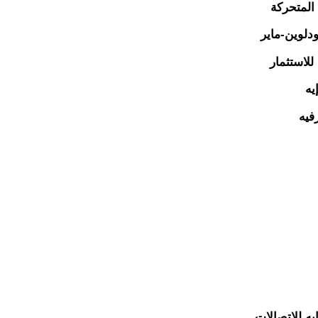
المتحركة
دلوين-ماير
للاستثمار
يه
فيه
يه للاتصالات