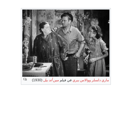
ماري دلسلر
ووالاس بيري
في فيلم
مين أند بيل
(1930)