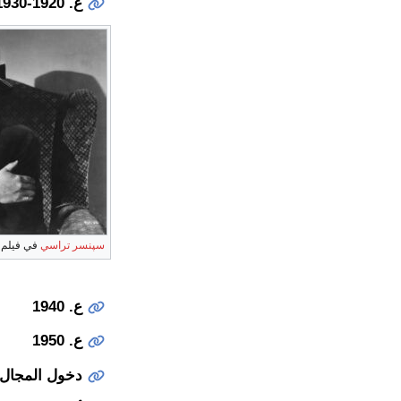
ع. 1920-1930
سپنسر تراسي
في فيلم
ع. 1940
ع. 1950
دخول المجال 