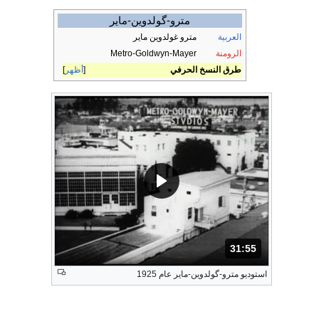
مترو-گولدوين-ماير
العربية
مترو غولدوين ماير
الرومنة
Metro-Goldwyn-Mayer
طرق النسخ الحرفي
أظهر
31:55
المدة: دقائق و 55 ثواني.
استوديو مترو-گولدوين-ماير عام 1925