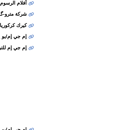
أفلام الرسوم 
شركة مترو-گو
كيرك كركوريا 
إم جي إم/يو إ
إم جي إم للتر
إم جي إم/يو إ