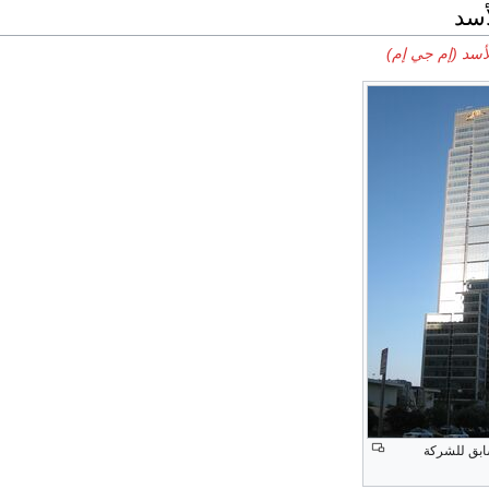
أسد
لأسد (إم جي إم)
سابق للشركة