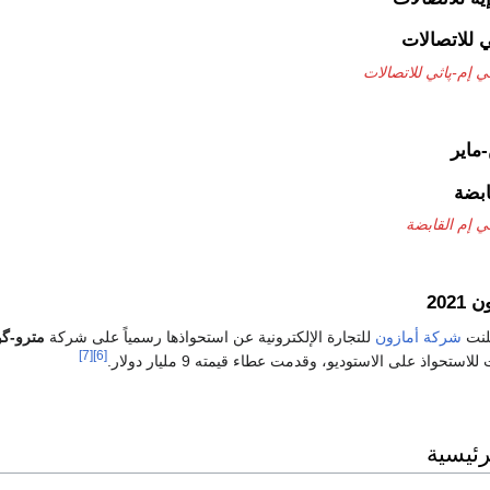
 للاتصالات
 إم-پاثي للاتصالات
ماير
ابضة
ي إم القابضة
202
لنت
شركة أمازون
للتجارة الإلكترونية عن استحواذها رسمياً على شركة
مترو-گو
[7]
[6]
رئيسية