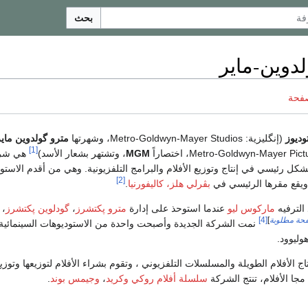
بحث
دوين-ماير
صفحة
وديوز
(إنگليزية:
Metro-Goldwyn-Mayer Studios
، وشهرتها
مترو گولدوين ماير
[1]
Metro-Goldwyn-Mayer Pict
، اختصاراً
MGM
، وتشتهر بشعار الأسد)
هي شر
شكل رئيسي في إنتاج وتوزيع الأفلام والبرامج التلفزيونية. وهي من أقدم الاستو
[2]
 ويقع مقرها الرئيسي في
بڤرلي هلز، كاليفورنيا
.
ماركوس ليو
عندما استوحذ على إدارة
مترو پكتشرز
،
گودلوين پكتشرز
،
حة مطلوبة
]
[4]
نمت الشركة الجديدة وأصبحت واحدة من الاستوديوهات السينمائية
ليوود.
اج الأفلام الطويلة والمسلسلات التلفزيوني ، وتقوم بشراء الأفلام لتوزيعها وتوزي
مجا الأفلام، تنتج الشركة
سلسلة أفلام روكي وكريد
،
وجيمس بوند
.