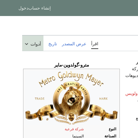
إنشاء حساب
دخول
اقرأ
عرض المصدر
تاريخ
أدوات
مترو-گولدوين-ماير
كة
ديوهات
ولويس
ع
النوع
شركة فرعية
الصناعة
السينما