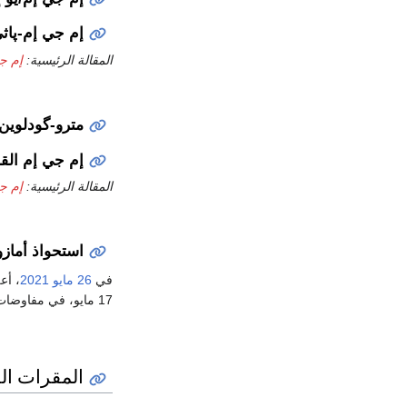
إم جي إم-پاثي
المقالة الرئيسية:
إم جي
مترو-گودلوين-
إم جي إم الق
المقالة الرئيسية:
إم ج
استحواذ أمازون 1
في
26 مايو
2021
، أع
17 مايو، في مفاوضات للاستحواذ على الاستوديو، وقدمت عطاء قيمته 9 مليار دولار.
المقرات ال