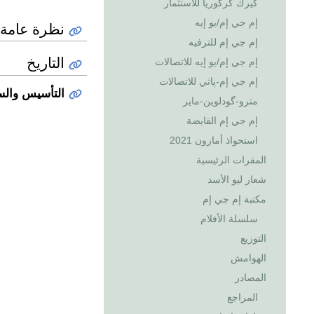
كيرك كركوريا للاستثمار
إم جي إم/يو إيه
نظرة عامة
إم جي إم للترفيه
التاريخ
إم جي إم/يو إيه للاتصالات
إم جي إم-پاثي للاتصالات
التأسيس والس
مترو-گودلوين-ماير
إم جي إم القابضة
استحواذ أمازون 2021
المقرات الرئيسية
شعار ليو الأسد
مكتبة إم جي إم
سلسلة الأفلام
التوزيع
الهوامش
المصادر
المراجع