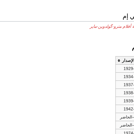
ي إم
 أفلام مترو-گولدوين-ماير
الإصدار
1929
1934
1937
1938
1939
1942
1974