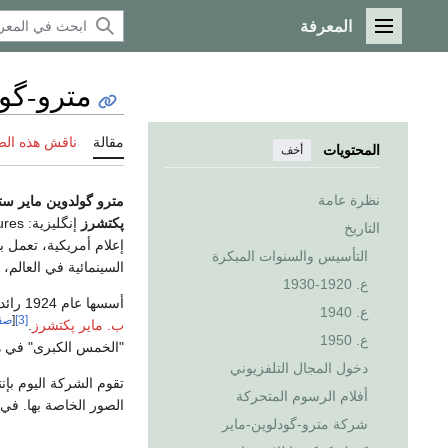
المعرفة
القائمة الرئيسية
مترو-گول
مقالة
ناقش هذه ال
المحتويات
أخف
نظرة عامة
مترو گولدوين ماير ست
پكتشرز
إنگليزية:
ures
التاريخ
إعلام أمريكية، تعمل ب
التأسيس والسنوات المبكرة
السينمائية في العالم،
ع. 1920-1930
أسسها عام 1924 رائد الترفيه
ع. 1940
[3]
[
صف
ب. ماير پكتشرز
.
ع. 1950
"الخمس الكبرى" في هو
دخول المجال التلفزيوني
تقوم الشركة اليوم بإنت
أفلام الرسوم المتحركة
الصور الخاصة بها. في 
شركة مترو-گودلوين-ماير