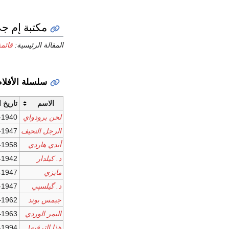
مكتبة إم ج
المقالة الرئيسية:
قائمة
سلسلة الأفلام
الاسم
تاريخ 
لحن برودواي
-1940
الرجل النحيف
-1947
أندي هاردي
-1958
د. كيلدار
-1942
مايزي
-1947
د. گيلسپي
-1947
جيمس بوند
1962–الحاضر
النمر الوردي
1963–الحاضر
هذا الترفيه!
-1994