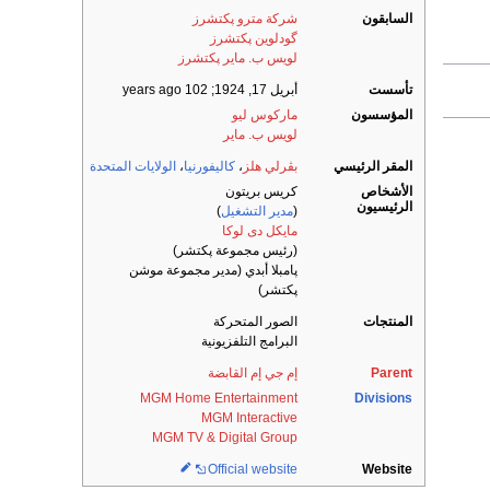
السابقون
شركة مترو پكتشرز
گودلوين پكتشرز
لويس ب. ماير پكتشرز
تأسست
أبريل 17, 1924
; 102 years ago
المؤسسون
ماركوس ليو
لويس ب. ماير
المقر الرئيسي
بڤرلي هلز
،
كاليفورنيا
،
الولايات المتحدة
الأشخاص
كريس بريتون
الرئيسيون
(
مدير التشغيل
)
مايكل دى لوكا
(رئيس مجموعة پكتشر)
پامبلا أبدي (مدير مجموعة موشن
پكتشر)
المنتجات
الصور المتحركة
البرامج التلفزيونية
Parent
إم جي إم القابضة
MGM Home Entertainment
Divisions
MGM Interactive
MGM TV & Digital Group
Official website
Website