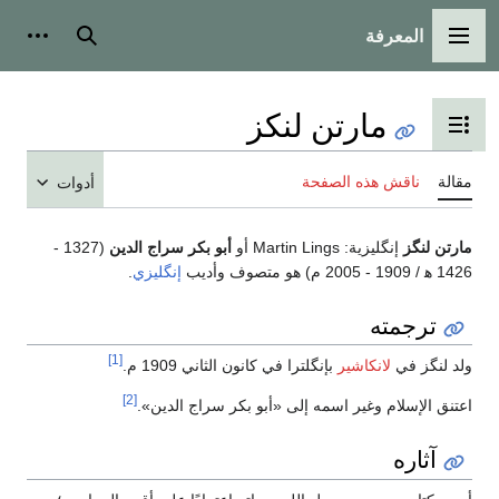
المعرفة
القائمة الرئيسية
بحث
أدوات
مارتن لنكز
تبديل عرض جدول المحتويات
مقالة
ناقش هذه الصفحة
أدوات
مارتن لنگز
إنگليزية:
Martin Lings
أو
أبو بكر سراج الدين
(1327 -
1426 ه‍ / 1909 - 2005 م) هو متصوف وأديب
إنگليزي
.
ترجمته
[1]
ولد لنگز في
لانكاشير
بإنگلترا في كانون الثاني 1909 م.
[2]
اعتنق الإسلام وغير اسمه إلى «أبو بكر سراج الدين».
آثاره