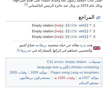
أصدر كتاب «محمد رسول الله وحياته اعتمادًا على أقدم المراجع»؛
[3]
وذلك عام 1973 م، ونال عنه جائزة الرئيس الباكستاني.
المراجع
Empty citation (
help
)
:
}}
cite web
{{
^
Empty citation (
help
)
:
}}
cite web
{{
^
Empty citation (
help
)
:
}}
cite web
{{
^
هذه
بذرة
مقالة عن حياة شخصية
بريطانية
تحتاج للنمو
والتحسين، فساهم في إثرائها بالمشاركة في
تحريرها
.
تصنيفات
:
CS1 errors: empty citation
Articles containing إنگليزية-language text
Pages using Lang-xx templates
مواليد 1909
وفيات 2005
مواليد 1327 هـ
وفيات 1426 هـ
مستشرقون بريطانيون
معتنقو الإسلام