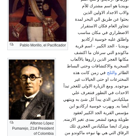
نديا هو اسم مشترك للأم
اب الاجداد الاولين الذين
وا عن طريق الي البحر لمدة
اوز العام فكان الاستقرار
اضطراري في مكان مناسب
لق عليه خوسية اركاديو
Pablo Morillo, el Pacificador
نديا - الجد الكبير - اسم قرية
وندو التي سرعان ما اكتشف
نها الغجر الذين زاروها بالألعاب
حرية والاكتشافات وحتى البساط
ائر
والثلج
في زمن كانت هذه
خترعات او حتى الخيالات غير
وده, ومع الزيارة الاولى للغجر تبدأ
حداث في التطور فنتعرف علي
كيادس الذي يبدأ كل شئ به وينتهي
ا به, ويهرب خوسية اركاديو ابن
س القرية الجد الكبير لعقود
لة ويعود لنشعر بمدى تغير الازمنه,
Alfonso López
رك ايضا ميلكيادس الغجري تلك
Pumarejo, 21st President
قاق التي هي بها نبوءه ماكوندو من
of Colombia