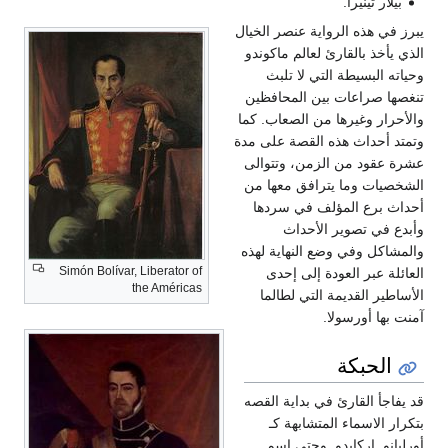
بيلار تينيرا.
ز في هذه الرواية عنصر الخيال
ي يأخذ بالقارئ لعالم ماكوندو
اته البسيطة التي لا تلبث
صها صراعات بين المحافظين
أحرار وغيرها من الصعاب. كما
تد أحداث هذه القصة على مدة
ة عقود من الزمن، وتتوالى
خصيات وما يترافق معها من
اث برع المؤلف في سردها
دع في تصوير الأحداث
مشاكل وفي وضع النهاية لهذه
Simón Bolívar, Liberator of
ائلة عبر العودة إلى إحدى
the Américas
ساطير القديمة التي لطالما
ت بها أورسولا.
الحبكة
يفاجأ القارئ في بداية القصه
رار الاسماء المتشابهة كـ
ليانو, اركايدو, وحتي اسم