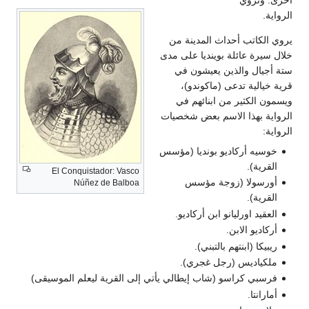
رى. وتروي
واية.
ي الكاتب أحداث المدينة من
ل سيرة عائلة بوينديا على مدى
 أجيال والذين يعيشون في
ة خيالية تدعى (ماكوندو)،
مون الكثير من ابنائهم في
واية بهذا الاسم بعض شخصيات
واية:
خوسيه أركاديو بونديا (مؤسس
القرية).
El Conquistador: Vasco
أورسولا (زوجة مؤسس
Núñez de Balboa
القرية).
العقيد اورليانو ابن أركاديو.
أركاديو الابن.
ريبيكا (ابنتهم بالتبني).
ملكياديس (رجل غجري).
فرسبي كراسو (شاب إيطالي يأتي إلى القرية ليعلم الموسيقى)
أمارانتا.