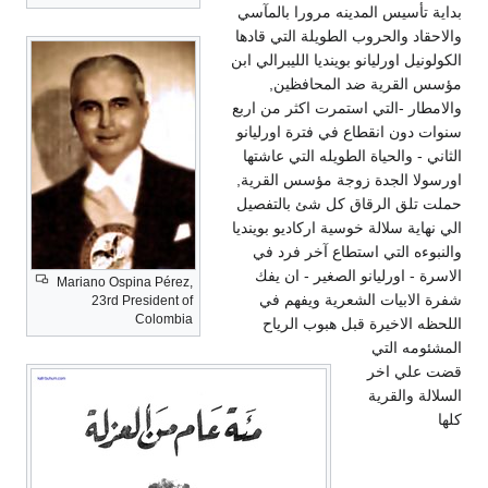
ية تأسيس المدينه مرورا بالمآسي
احقاد والحروب الطويلة التي قادها
ولونيل اورليانو بوينديا الليبرالي ابن
سس القرية ضد المحافظين,
امطار -التي استمرت اكثر من اربع
ات دون انقطاع في فترة اورليانو
اني - والحياة الطويله التي عاشتها
سولا الجدة زوجة مؤسس القرية,
ت تلق الرقاق كل شئ بالتفصيل
 نهاية سلالة خوسية اركاديو بوينديا
نبوءه التي استطاع آخر فرد في
سرة - اورليانو الصغير - ان يفك
Mariano Ospina Pérez,
ة الابيات الشعرية ويفهم في
23rd President of
Colombia
حظه الاخيرة قبل هبوب الرياح
شئومه التي
ت علي اخر
لالة والقرية
ا