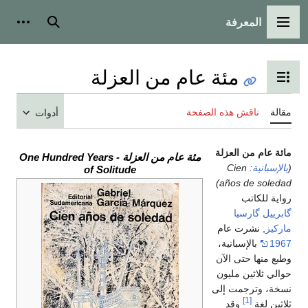
المعرفة
لقائمة الرئيسية
بحث
أدوات شخص
مئة عام من العزلة
بديل عرض جدول المحتويات
لة
ناقش هذه الصفحة
أدوات
ة عام من العزلة
مئة عام من العزلة - One Hundred Years
لإسبانية
: Cien
of Solitude
años de soled
ية للكاتب
رييل گارسيا
كيز
, نشرت عام
19
بالإسبانية،
ع منها حتى الآن
لي ثلاثين مليون
خة، وترجمت إلى
[1]
ثين لغة
وقد