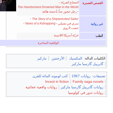
الحجاج الغرباء
القصص القصيرة
The Handsomest Drowned Man in the World
رجل عجوز جداً بأجنحة هائلة
The Story of a Shipwrecked Sailor
سري في تشيلي
News of a Kidnapping
غير روائية
عشت لأروي
عزلة أمريكا اللاتينية
خُطب
الواقعية الساحرة
كلمات الدالة:
المكسيك
الأرجنتين
ماركيز
گابرييل گارسيا ماركيز
نيفات
:
روايات 1967
كتب لوموند المائة للقرن
Incest in fiction
Family saga novels
روايات گابرييل گارسيا ماركيز
روايات واقعية عجائبية
روايات تدور في كولومبيا