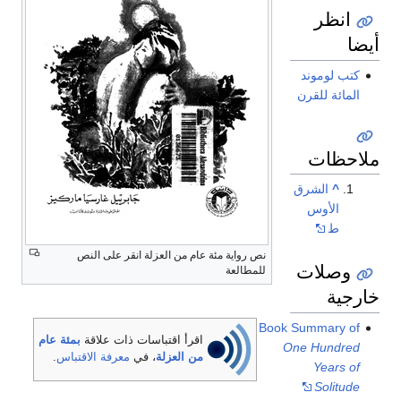
انظر
ضا
كتب لوموند
المائة للقرن
احظات
^
الشرق
الأوس
ط
نص رواية مئة عام من العزلة انقر على النص
وصلات
للمطالعة
رجية
Book Summary of
اقرأ اقتباسات ذات علاقة
بمئة عام
One Hundred
من العزلة
، في
معرفة الاقتباس
.
Years of
Solitude