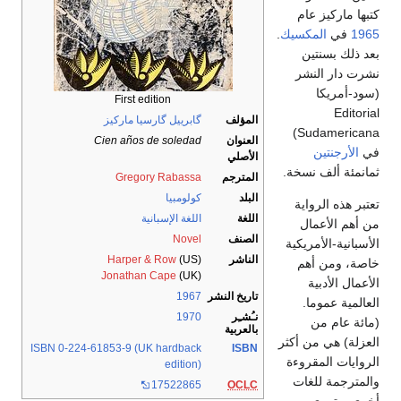
ها ماركيز عام
19
في
المكسيك
.
 ذلك بسنتين
ت دار النشر
د-أمريكا
First edition
Editor
المؤلف
گابرييل گارسيا ماركيز
Sudamericana)
العنوان
Cien años de soledad
الأرجنتين
الأصلي
نمئة ألف نسخة.
المترجم
Gregory Rabassa
البلد
كولومبيا
بر هذه الرواية
اللغة
اللغة الإسبانية
أهم الأعمال
الصنف
Novel
سبانية-الأمريكية
الناشر
(US)
Harper & Row
صة، ومن أهم
Jonathan Cape
(UK)
عمال الأدبية
تاريخ النشر
1967
المية عموما.
نـُشـِر
1970
ئة عام من
بالعربية
زلة) هي من أكثر
ISBN 0-224-61853-9 (UK hardback
ISBN
وايات المقروءة
edition)
مترجمة للغات
17522865
OCLC