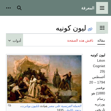
المعرفة
القائمة الرئيسية
بحث
أدوات
ليون كونيه
تبديل عرض جدول المحتويات
مقالة
ناقش هذه الصفحة
أدوات
ليون كونيه
Léon
Cogniet
(29
أغسطس
1794 – 20
نوفمبر
1880) هو
رسام
پورتريه
الحملة الفرنسية على مصر
بقيادة
نابليون بونابرت
،
تاريخي
متحف اللوڤر
، 1835