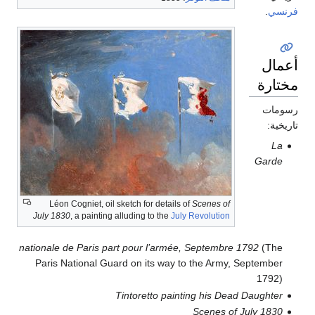
فرنسي
.
أعمال
مختارة
رسومات
تاريخية:
La
Garde
Léon Cogniet, oil sketch for details of
Scenes of
July 1830
, a painting alluding to the
July Revolution
nationale de Paris part pour l’armée, Septembre 1792
(The
Paris National Guard on its way to the Army, September
1792)
Tintoretto painting his Dead Daughter
Scenes of July 1830