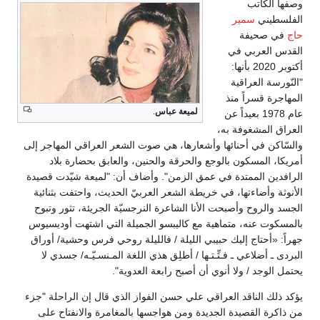
وصفها الكاتب
الفلسطيني
سمير
حاج
في صحيفة
القدس العربي في
أكتوبر 2020 بأنها:
"النّورسة العراقية
المهاجرة قسراً منذ
لميعة عباس
.
عام 1978 بعيداً عن
العراق المشغوفة به،
والسّاكن في أحنائها وأشعارها، هي صوت الشعر العراقي المهاجر إلى
أمريكا، المسكون بالوجع والحرقة والحنين، والعابق بحضارة بلاد
الرافدين الممتدة في عمق الزمن". وأضاف أن: "لميعة شيّدت قصيدة
الأنوثة وأضاءتها، في خريطة الشعر العربيّ الحديث، واحتفت بثنائية
الجسد والروح وأصبحت الأنا الشاعرة النرجسيّة الجريئة، تثور وتبوح
بالمسكوت عنه، متماهية مع كاليبسو الجميلة التي اشتهت أوديسيوس
جهراً: «أحتاج إليك حبيبي الليلة / فالليلة روحي فرس وحشية/ أوراق
البردى ـ أضلاعي ـ فـتِّـتـها / أطلِق هذي اللغة المـنسـيّـه/ جسدي لا
يحتمل الوجد / ولا أنوي أن أصبح رابعة العدوية".
يؤكد ذلك الناقد العراقي علي حسن الفواز الذي قال إن الراحلة "جزء
من ذاكرة القصيدة الجديدة ومن هواجسها بالمغامرة والانفتاح على