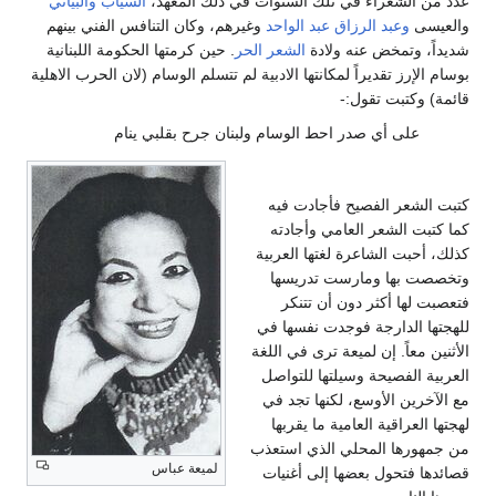
عدد من الشعراء في تلك السنوات في ذلك المعهد،
السياب
والبياتي
والعيسى
وعبد الرزاق عبد الواحد
وغيرهم، وكان التنافس الفني بينهم
شديداً، وتمخض عنه ولادة
الشعر الحر
. حين كرمتها الحكومة اللبنانية
بوسام الإرز تقديراً لمكانتها الادبية لم تتسلم الوسام (لان الحرب الاهلية
قائمة) وكتبت تقول:-
على أي صدر احط الوسام ولبنان جرح بقلبي ينام
كتبت الشعر الفصيح فأجادت فيه
كما كتبت الشعر العامي وأجادته
كذلك، أحبت الشاعرة لغتها العربية
وتخصصت بها ومارست تدريسها
فتعصبت لها أكثر دون أن تتنكر
للهجتها الدارجة فوجدت نفسها في
الأثنين معاً. إن لميعة ترى في اللغة
العربية الفصيحة وسيلتها للتواصل
مع الآخرين الأوسع، لكنها تجد في
لهجتها العراقية العامية ما يقربها
من جمهورها المحلي الذي استعذب
لميعة عباس
قصائدها فتحول بعضها إلى أغنيات