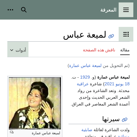
المعرفة
القائمة الرئيسية
بحث
أدوات
لميعة عباس
تبديل عرض جدول المحتويات
مقالة
ناقش هذه الصفحة
أدوات
(تم التحويل من
لميعة عباس عمارة
)
لميعة عباس عمارة
(و.
1929
- ت.
18 يونيو
2021
) شاعرة
عراقية
محدثة. وتعد الشاعرة من رواد
الشعر العربي الحديث وإحدى
أعمدة الشعر المعاصر في العراق.
سيرتها
ولدت الشاعرة لعائلة
صابئية
لميعة عباس عمارة
مندائية
عراقية في منطقة