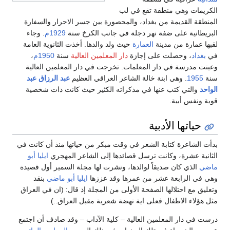
الكريمات وهي منطقة تقع في لب
المنطقة القديمة من بغداد، والمحصورة بين جسر الاحرار والسفارة
البريطانية على ضفة نهر دجلة في جانب الكرخ سنة
1929م
. وجاء
لقبها عمارة من مدينة
العمارة
حيث ولد والدها. أخذت الثانوية العامة
في
بغداد
، وحصلت على إجازة
دار المعلمين العالية
سنة
1950م
،
وعينت مدرسة في دار المعلمات. تخرجت في دار المعلمين العالية
سنة
1955
. وهي ابنة خالة الشاعر العراقي العظيم
عبد الرزاق عبد
الواحد
والتي كتب عنها في مذكراته الكثير حيث كانت ذات شخصية
قوية ونفس أبية.
حياتها الأدبية
بدأت الشاعرة كتابة الشعر في وقت مبكر من حياتها منذ أن كانت في
الثانية عشرة، وكانت ترسل قصائدها إلى الشاعر المهجري
ايليا أبو
ماضي
الذي كان صديقاً لوالدها، ونشرت لها مجلة السمير أول قصيدة
وهي في الرابعة عشر من عمرها وقد عززها
ايليا أبو ماضي
بنقد
وتعليق مع احتلالها الصفحة الأولى من المجلة إذ قال: (ان في العراق
مثل هؤلاء الاطفال فعلى اية نهضة شعرية مقبل العراق..)
درست في دار المعلمين العالية – كلية الآداب – وقد صادف أن اجتمع