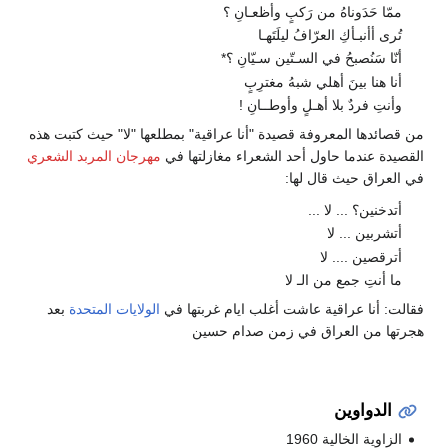
ممّا حَدَوناهُ من رَكبٍ وأظعـانِ ؟
تُرى أأنبـأكِ العرّافُ ليلَتَهـا
أنّا سَنُصبحُ في السـتّين سـيّانِ ؟*
أنا هنا بينَ أهلي شبهُ مغترِبٍ
وأنتِ فردٌ بلا أهـلٍ وأوطــانِ !
من قصائدها المعروفة قصيدة "أنا عراقية" بمطلعها "لا" حيث كتبت هذه
القصيدة عندما حاول أحد الشعراء مغازلتها في
مهرجان المربد الشعري
في العراق حيث قال لها:
أتدخنين؟ ... لا ...
أتشربين ... لا
أترقصين .... لا
ما أنتِ جمع من الـ لا
فقالت: أنا عراقية عاشت أغلب ايام غربتها في
الولايات المتحدة
بعد
هجرتها من العراق في زمن صدام حسين
الدواوين
الزاوية الخالية 1960