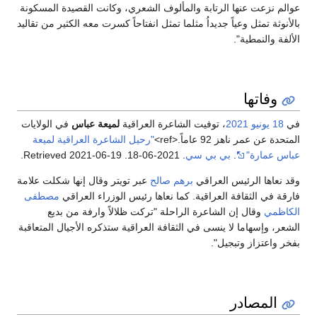
عوالم نزعت عنها الرتابة والمألوف الشعري، وكانت القصيدة المسكونة
بالأنوثة تمثل وعياً جديداُ مثلما تمثل انفتاحاً كسرت معه الكثير من تقاليد
الألفة والنمطية".
وفاتها
في
18 يونيو
2021
، توفيت الشاعرة العراقية
لميعة عباس
في الولايات
المتحدة عن عمر ناهز 92 عاماً.<ref>
"رحيل الشاعرة العراقية لميعة
عباس عمارة"
.
بي بي سي
. 2021-06-18
. Retrieved
2021-06-19
.
وقد نعاها الرئيس العراقي
برهم صالح
عبر تويتر وقال إنها شكلت علامة
فارقة في الثقافة العراقية. كما نعاها رئيس الوزراء العراقي
مصطفى
الكاظمي
وقال إن الشاعرة الراحلة "تركت ظلالاً وارفة من بديع
الشعر، وإسهاما لا ينسى في الثقافة العراقية ستذكره الأجيال المتعاقبة
بفخر واعتزاز وتبجيل".
المصادر