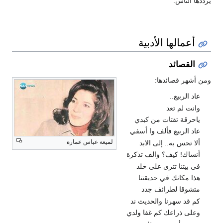
يرددها الناس.
أعمالها الأدبية
القصائد
ومن أشهر قصائدها:
عاد الربيع..
وانت لم تعد
ياحرقة تقتات من كبدي
عاد الربيع فألف وا أسفي
لميعة عباس عمارة
ألا تحس به.. إلى الابد
أنساك! كيف؟ والف تذكرة
في بيتنا تترى على خلد
هذا مكانك في حديقتنا
متشوقا لطرائف جدد
كم قد سهرنا والحديث ند
وعلى ذراعك كم غفا ولدي