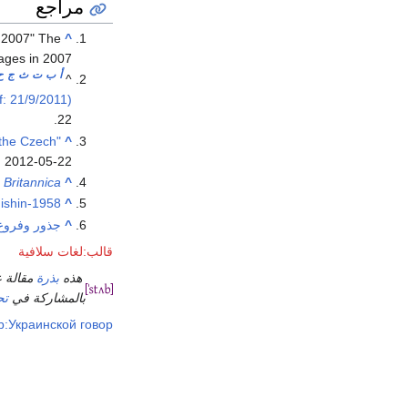
مراجع
 2007" The
^
ages in 2007
أ
ب
ت
ث
ج
ح
^
: 21/9/2011)"
.
22
 the Czech
^
d
2012-05-22
Britannica
^
ishin-1958
^
^
جذور وفروع ا
قالب:لغات سلافية
هذه
بذرة
مقالة 
بالمشاركة في
تح
ib:Украинской говор