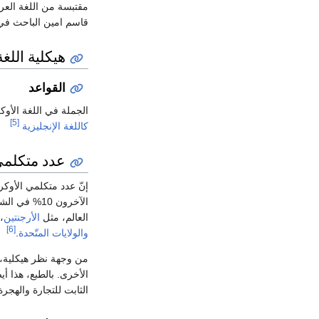
قاسم امين الباحث في 
هيكلية اللغة
القواعد
الجملة في اللغة الأوكرانية تتبع نظام (S.V.O) 
[5]
كاللغة الإنجليزية
عدد متكلمي 
إنّ عدد متكلمي الأوكرانية تقريبا 51 مليون شخص،
الآخرون 10%
العالم، مثل
الأرجنتين
،
[6]
والولايات المتّحدة
.
من وجهة نظر هيكلية، 
الأخرى. بالطبع، هذا أيض
الثابت للتجارة والهجر