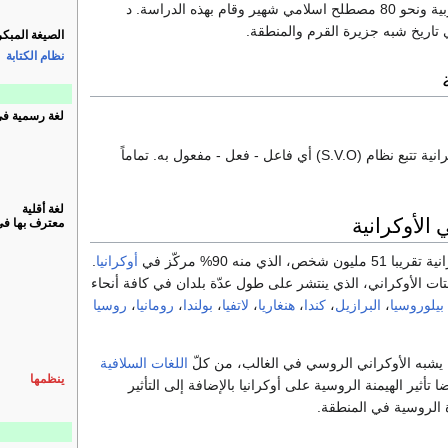
مقتبسة من اللغة العربية ونحو 80 مصطلح اسلامي شهير وقام بهذه الدراسة. د
تاريخ شبه جزيرة القرم والمنطقة.
الصيغة المبكر
نظام الكتابة
لغة رسمية ف
أي فاعل - فعل - مفعول به. تماماً
لغة أقلية
الأوكرانية
معترف بها ف
 الذي منه 90% مركّز في
أوكرانيا
.
 في الشتات الأوكراني، الذي ينتشر على طول عدّة بلدان في كافة أنحاء
بيلوروسيا
،
البرازيل
،
كندا
،
هنغاريا
،
لاتفيا
،
بولندا
،
رومانيا
،
روسيا
يشبه الأوكراني الروسي في الغالب، من كلّ
اللغات السلافية
ينظمها
ا تأثير الهيمنة الروسية على أوكرانيا بالإضافة إلى التأثير
ة الروسية في المنطقة.