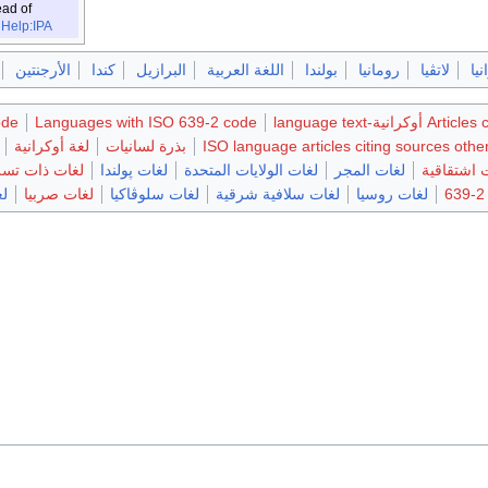
ead of
e
Help:IPA
نيا
لاتڤيا
رومانيا
بولندا
اللغة العربية
البرازيل
كندا
الأرجنتين
كرانية-language text
Languages with ISO 639-2 code
ode
ISO language articles citing sources oth
بذرة لسانيات
لغة أوكرانية
 اشتقاقية
لغات المجر
لغات الولايات المتحدة
لغات پولندا
لغات ذات تس
لغات روسيا
لغات سلافية شرقية
لغات سلوڤاكيا
لغات صربيا
لغ