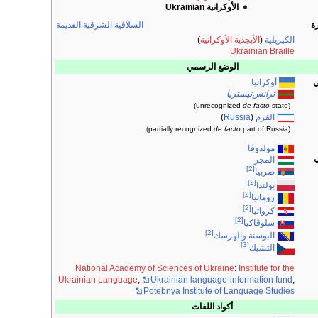
الأوكرانية Ukrainian
السلاڤية الشرقية القديمة
ة
الكيريلية
(
الأبجدية الأوكرانية
)
Ukrainian Braille
الوضع الرسمي
أوكرانيا
ي
ترانس‌نيستريا
de facto
state)
(unrecognized
القرم
(
Russia
)
de facto
part of Russia)
(partially recognized
مولدوڤا
ي
المجر
[2]
صربيا
[2]
بولندا
[2]
رومانيا
[2]
كرواتيا
[2]
سلوڤاكيا
[2]
البوسنة والهرسك
[3]
التشيك
National Academy of Sciences of Ukraine
:
Institute for the
Ukrainian Language
,
Ukrainian language-information fund
,
Potebnya Institute of Language Studies
أكواد اللغات