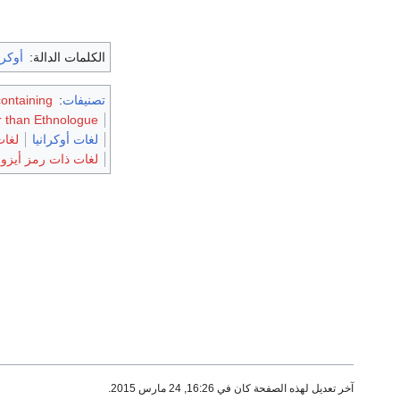
الكلمات الدالة:
أوكرا
تصنيفات
:
Articles containing أو
er than Ethnologue
لغات أوكرانيا
لغات
لغات ذات رمز أيزو 2-639
آخر تعديل لهذه الصفحة كان في 16:26, 24 مارس 2015.