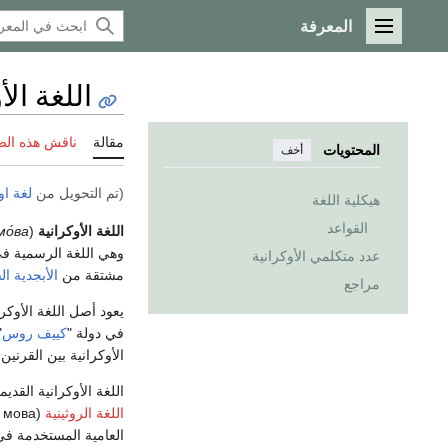
المعرفة
القائمة الرئيسية
اللغة الأ
مقالة
ناقش هذه ال
المحتويات
أخف
(تم التحويل من
لغة او
هيكلية اللغة
القواعد
اللغة الأوكرانية
(
мо́ва
وهي اللغة الرسمية ف
عدد متكلمي الأوكرانية
مشتقة من
الأبجدية ال
مراجع
يعود أصل اللغة الأوكرا
في دولة "
كييف روس
(
الأوكرانية بين القرنين
اللغة الأوكرانية القد
اللغة الروثينية
العامية المستخدمة ف