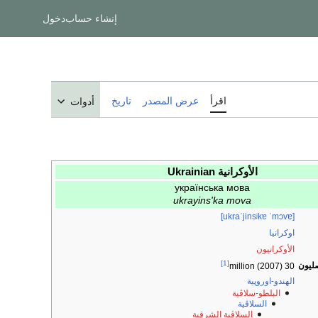
إنشاء حساب
دخول
اقرأ
عرض المصدر
تاريخ
أدوات
الأوكرانية Ukrainian
українська мова
ukrayins'ka mova
[ukraˈjinsʲkɐ ˈmɔvɐ]
اوكرانيا
الأوكرانيون
[1]
صليون
30 million (2007)
الهندو-اوروپية
البلطو-سلاڤية
السلاڤية
السلاڤية الشرقية