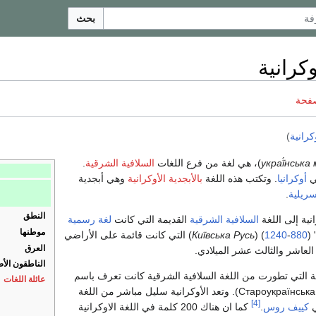
بحث
وكرانية
صفحة
كرانية
)
украї́нська 
)، هي لغة من فرع اللغات
السلافية الشرقية
.
ي
أوكرانيا
. وتكتب هذه اللغة
بالأبجدية الأوكرانية
وهي أبجدية
سريلية
.
النطق
نية إلى اللغة
السلافية الشرقية
القديمة التي كانت
لغة رسمية
موطنها
" 
880
-
1240
) (
Київська Русь
) التي كانت قائمة على الأراضي
العرق
 العاشر والثالث عشر الميلادي.
الناطقون الأ
يمة التي تطورت من اللغة السلافية الشرقية كانت تعرف باسم
عائلة اللغات
(Староукраїнська мова). وتعد الأوكرانية سليل مباشر من اللغة
[4]
ي
كييف روس
.
كما ان هناك 200 كلمة في اللغة الاوكرانية