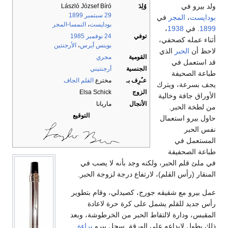
ولد بيرو في
وُلِدَ
László József Bíró
29 سبتمبر
1899
بوداپست
،
المجر
في
بوداپست
،
النمسا-المجر
1899
. في
1938
،
توفي
24 نوفمبر
1985
أثناء عمله كصحفي،
بوينس أيرس
،
الأرجنتين
لاحظ أن
الحبر
الذي
القومية
مجري
قد استعمل في
الجنسية
أرجنتيني
طباعة الصحيفة
عـُرِف بـ
مخترع
القلم الجاف
يجف بسرعة، ويترك
الزوج
Elsa Schick
الأوراق جافة وخالية
الأنجال
ماريانا
من لطخة الحبر.
التوقيع
حاول بيرو استعمال
نفس الحبر
المستعمل في
طباعة الصحفيفة
في ملئ قلم الحبر، ولكنه وجد بأنه لا يصب في
المنقار (رأس القلم)، لارتفاع درجة لزوجة الحبر.
عمل بيرو مع شقيقه جورج، كصيدلي، وقام بتطوير
رأس جديد للقلم يشمل على كرة حرة لاعادة
المقبس، ودارة لالتقاط الحبر من الخرطوشة، وبعد
ذلك يطول لإيداعه على الورقة. سجل بيرو
براءة