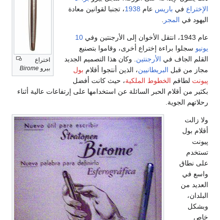
الإختراع
في
باريس
عام
1938
، تجنبا لقوانين معادة
اليهود في
المجر
.
عام 1943، انتقل الأخوان إلى الأرجنتين وفي
10
يونيو
سجلوا براءة إختراع أخرى، وقاموا بتصنيع
القلم الجاف في
الأرجنتين
. وكان هذا التصميم الجديد
اختراع
بيرو
Birome
مجاز من قبل
البريطانيين
، الذين أنتجوا أقلام
بول
پيونت
لطاقم
الخطوط الملكية
، حيث كانت أفضل
بكثير من أقلام الحبر السائلة عن استخدامها على إرتفاعات عالية أثناء
رحلاتهم الجوية.
ولا زالت
أقلام بول
پيونت
تستخدم
على نطاق
واسع في
العديد من
البلدان،
وبشكل
خاص