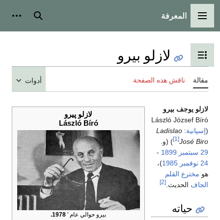
المعرفة
القائمة الرئيسية
بحث
أدوات
لازلو بيرو
تبديل عرض جدول المحتويات
مقالة
ناقش هذه الصفحة
أدوات
لازلو يوجف بيرو
لازلو پيرو
László József Bíró
László Bíró
(
إسپانية
:
Ladislao
[1]
José Biro
) (و.
29 سبتمبر
1899
-
24 نوفمبر
1985
)،
هو
مخترع
القلم
[2]
الجاف
الحديث.
حياته
بيرو حوالي عام '
1978.