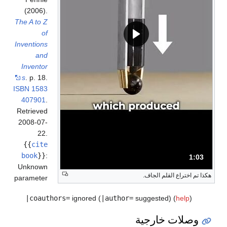
(2006).
The A to Z
of
Inventions
and
Inventor
s
. p. 18.
ISBN
1583
407901
.
Retrieved
2008-07-
22
.
{{
cite
book
}}
:
1:03
المدة: دقائق و 3 ثواني.
Unknown
هكذا تم اختراع القلم الجاف.
parameter
|coauthors=
ignored (
|author=
suggested) (
help
)
وصلات خارجية