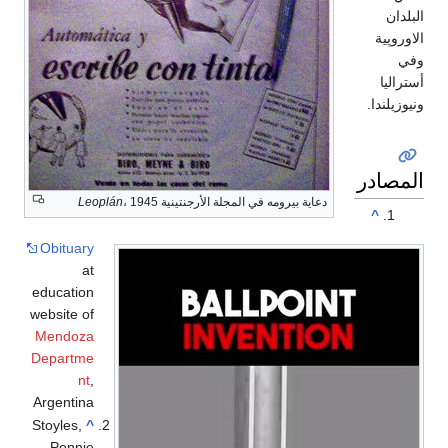
البلدان
الاوروپية
وفي
أستراليا
ونيوزيلندا.
المصادر
دعاية بيرومه في المجلة الأرجنتينية
، 1945
Leoplán
^
Obituary
at
education
website of
Mendoza
Departme
nt
,
Argentina
Stoyles,
^
Pennie