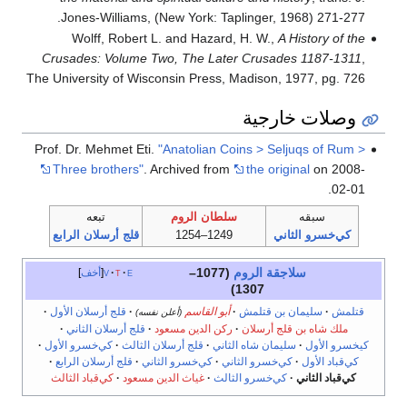
Jones-Williams, (New York: Taplinger, 1968) 271-277.
Wolff, Robert L. and Hazard, H. W.,
A History of the
Crusades: Volume Two, The Later Crusades 1187-1311
,
The University of Wisconsin Press, Madison, 1977, pg. 726
وصلات خارجية
Prof. Dr. Mehmet Eti.
"Anatolian Coins > Seljuqs of Rum >
Three brothers"
. Archived from
the original
on 2008-
02-01.
سبقه
سلطان الروم
تبعه
كي‌خسرو الثاني
1249–1254
قلج أرسلان الرابع
سلاجقة الروم
(1077–
e
t
v
أخف
1307)
قتلمش
سليمان بن قتلمش
أبو القاسم
قلج أرسلان الأول
(أعلن نفسه)
ملك شاه بن قلج أرسلان
ركن الدين مسعود
قلج أرسلان الثاني
كيخسرو الأول
سليمان شاه الثاني
قلج أرسلان الثالث
كي‌خسرو الأول
كي‌قباد الأول
كي‌خسرو الثاني
كي‌خسرو الثاني
قلج أرسلان الرابع
كي‌قباد الثاني
كي‌خسرو الثالث
غياث الدين مسعود
كي‌قباد الثالث