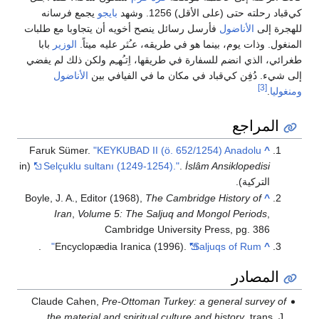
كي‌قباد رحلته حتى (على الأقل) 1256. وشهد
بايجو
يجمع فرسانه
للهجرة إلى
الأناضول
فأرسل رسائل ينصح أخويه أن يتجاوبا مع طلبات
المنغول. وذات يوم، بينما هو في طريقه، عـُثر عليه ميتاً.
الوزير
بابا
طغرائي، الذي انضم للسفارة في طريقها، اِتـُهـِم ولكن ذلك لم يفضي
إلى شيء. دُفِن كي‌قباد في مكان ما في الفيافي بين
الأناضول
[3]
ومنغوليا
.
المراجع
Faruk Sümer.
"KEYKUBAD II (ö. 652/1254) Anadolu
^
(in
Selçuklu sultanı (1249-1254)."
.
İslâm Ansiklopedisi
التركية).
Boyle, J. A., Editor (1968),
The Cambridge History of
^
Iran
,
Volume 5: The Saljuq and Mongol Periods
,
Cambridge University Press, pg. 386
.
Encyclopædia Iranica (1996).
"Saljuqs of Rum"
^
المصادر
Claude Cahen,
Pre-Ottoman Turkey: a general survey of
the material and spiritual culture and history
, trans. J.