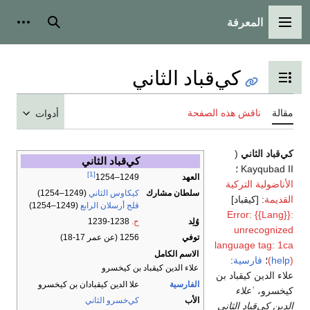
المعرفة
القائمة الرئيسية
بحث
أدوات
كي‌قباد الثاني
تبديل عرض جدول المحتويات
مقالة
ناقش هذه الصفحة
أدوات
كي‌قباد الثاني
(
كي‌قباد الثاني
Kayqubad II ؛
[1]
العهد
1249–1254
الأناضولية التركية
سلطان مشارك
كيكاوس الثاني
(1249–1254)
القديمة
: [كیقباد]
قلج أرسلان الرابع
(1249–1254)
Error: {{Lang}}:
وُلِد
ح.
1238-1239
unrecognized
توفي
1256
(عن عمر 17-18)
language tag: 1ca
الاسم الكامل
)
help
(
؛
فارسية
:
علاء الدين كيقباد بن كيخسرو
علاء الدين كيقباد بن
الفارسية
علا الدين كيقبادان بن كيخسرو
كيخسرو
،
ʿعلاء
الأب
كي‌خسرو الثاني
الدين كي‌قباد الثاني