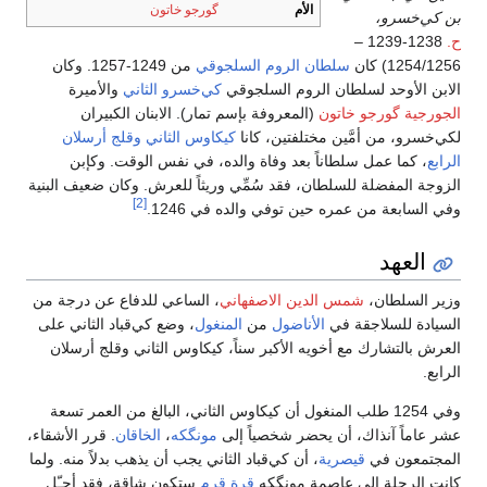
الأم
گورجو خاتون
بن كي‌خسرو،
ح.
1238-1239 –
1254/1256) كان
سلطان الروم السلجوقي
من 1249-1257. وكان
الابن الأوحد لسلطان الروم السلجوقي
كي‌خسرو الثاني
والأميرة
الجورجية
گورجو خاتون
(المعروفة بإسم تمار). الابنان الكبيران
لكي‌خسرو، من أمَّين مختلفتين، كانا
كيكاوس الثاني
وقلج أرسلان
الرابع
، كما عمل سلطاناً بعد وفاة والده، في نفس الوقت. وكإبن
الزوجة المفضلة للسلطان، فقد سُمِّي وريثاً للعرش. وكان ضعيف البنية
[2]
وفي السابعة من عمره حين توفي والده في 1246.
العهد
وزير السلطان،
شمس الدين الاصفهاني
، الساعي للدفاع عن درجة من
السيادة للسلاجقة في
الأناضول
من
المنغول
، وضع كي‌قباد الثاني على
العرش بالتشارك مع أخويه الأكبر سناً، كيكاوس الثاني وقلج أرسلان
الرابع.
وفي 1254 طلب المنغول أن كيكاوس الثاني، البالغ من العمر تسعة
عشر عاماً آنذاك، أن يحضر شخصياً إلى
مونگكه
،
الخاقان
. قرر الأشقاء،
المجتمعون في
قيصرية
، أن كي‌قباد الثاني يجب أن يذهب بدلاً منه. ولما
كانت الرحلة إلى عاصمة مونگكه
قرة قرم
ستكون شاقة، فقد أجـّل