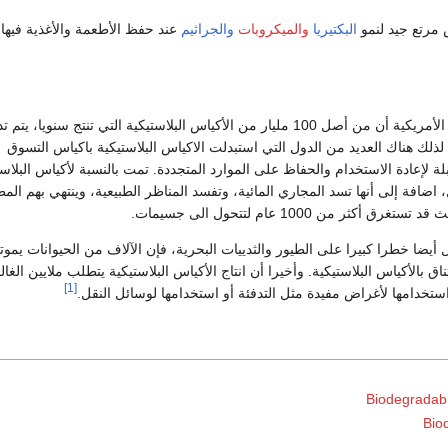
 مرتع جيد لنمو
البكتيريا
والميكروبات
والجراثيم
عند حفظ الأطعمة والأغذية فيها
حسب تقرير للحكومة الأمريكية أن من أصل 100 مليار من الأكياس البلاستيكية التي تنتج سنويا، يتم
نها. لذلك هناك العديد من الدول التي استبدلت الاكياس البلاستيكية باكياس التسوق
ة لإعادة الاستخدام والحفاظ على الموارد المتجددة. تمت بالنسبة لأكياس البلاس
 اضافة إلى أنها تسد المجاري المائية، وتفسد المناظر الطبيعية، وينتهي بهم الم
كثر من 1000 عام لتتحول الى جسيمات.
أيضا خطرا كبيرا على الطيور والثدييات البحرية، فإن الآلاف من الحيوانات يموت
تناق بالأكياس البلاستيكية. وأخيرا أن انتاج الأكياس البلاستيكية يتطلب ملايين الغال
[1]
تخدامها لأغراض مفيدة مثل التدفئة أو استخدامها لوسائل النقل.
Biodegradabl
Bio