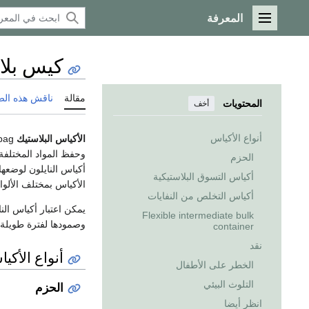
المعرفة
القائمة الرئيسية
كيس بلا
مقالة
ناقش هذه ال
المحتويات
أخف
أنواع الأكياس
الأكياس البلاستيك
Plastic bag، هي احدى طرق
وحفظ المواد المختلفة 
الحزم
أكياس النايلون لوضعها
أكياس التسوق البلاستيكية
الأكياس بمختلف الألوا
أكياس التخلص من النفايات
يمكن اعتبار أكياس الن
Flexible intermediate bulk
وصمودها لفترة طويلة,
container
نقد
أنواع الأكي
الخطر على الأطفال
التلوث البيئي
الحزم
انظر أيضا