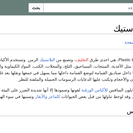
بحث
ستيك
صفحة
التغليف
، وتصنع من
البلاستيك
الرمن. وتستخدم الأكياس
مثل الأغذية، المنتجات، المساحيق، الثلج، والمجلات، الكتب، المواد الكيماوية وا
 داخل صناديق القمامة لتوضع القمامة داخلها مما يسهل في جمعها ونقلها بعد غ
ن والأحجام وتكتب عليها الدعايات الرسومات الجميلة والملفتة للنظر.
ايلون المنافس
للأكياس الورقية
لقوتها وصمودها إلا أنها شديدة الضرر على البيئة
 وقد لوحظ تناولها من قبل بعض الحيوانات
كلماعز
والأبقار
وتسببها في سوء الهضم
اس