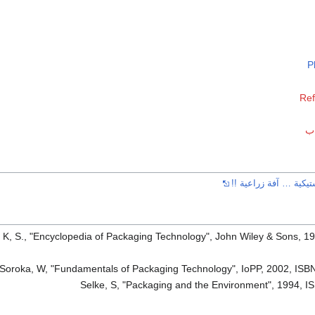
P
Ref
ب
تيكية … آفة زراعية !!
, K, S., "Encyclopedia of Packaging Technology", John Wiley & Sons, 1
Soroka, W, "Fundamentals of Packaging Technology", IoPP, 2002, ISB
Selke, S, "Packaging and the Environment", 1994, 