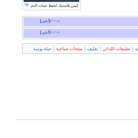
كيس بلاستيك لحفظ عينات الدم.
e
t
v
أظهر
e
t
v
أظهر
ة
تطبيقات اللدائن
تغليف
منتجات صناعية
حياة يومية