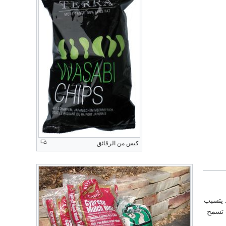
كيس من الرقائق
د يتسبب
ب تسمح