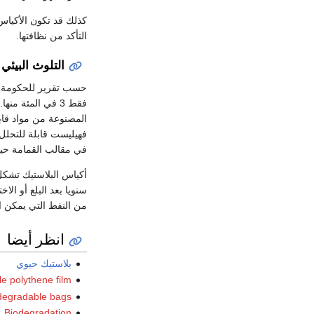
كذلك قد تكون الأكياس
التأكد من نظافتها.
التلوث البيئي
فقط 3 في المئة م
المصنوعة من مواد قابل
فهيليست قابلة للتحلل،
في مقالب القمامة حيث قد تستغرق أ
أكياس البلاستيك تشكل 
سنويا بعد البلع أو الاخ
من النفط التي يمكن اس
انظر أيضا
بلاستيك حيوي
e polythene film
degradable bags
Biodegradation