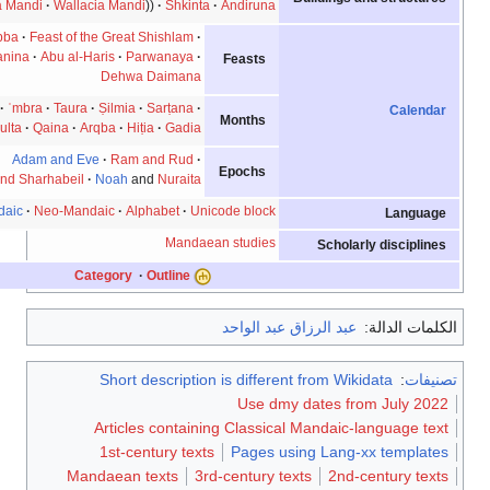
Yahya Yuhana Mandi
Wallacia Mandi
Shkinta
Andiruna
Dehwa Rabba
Feast of the Great Shishlam
Dehwa Hanina
Abu al-Haris
Parwanaya
Feasts
Dehwa Daimana
Daula
Nuna
ʿmbra
Taura
Ṣilmia
Sarṭana
Months
Aria
Šumbulta
Qaina
Arqba
Hiṭia
Gadia
Adam and Eve
Ram and Rud
Epochs
Shurbai and Sharhabeil
Noah
and
Nuraita
Mandaic
Neo-Mandaic
Alphabet
Unicode block
Mandaean studies
Category
·
Outline
زاق عبد الواحد
Short description is different f
Use dmy da
Articles containing Classical M
1st-century texts
Pages using
Mandaean texts
3rd-century texts