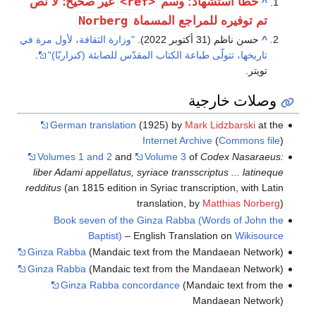
<ref>
اد: وسم
غير صحيح؛ لا نص
Norberg
مراجع المسماة
"وزارة الثقافة، لأول مرة في
باعة الكتاب المقدّس للصابئة (كنزاربّا)"
.
ية
German translation
(1925) by
Mar
Internet Arch
Volumes 1 and 2
and
Volume 3
of
liber Adami appellatus, syriace transscr
redditus
(an 1815 edition in Syriac transc
translation, by
Book seven of the Ginza Rabba (
Baptist)
– English Transla
Ginza Rabba
(Mandaic text from the 
Ginza Rabba
(Mandaic text from the 
Ginza Rabba concordance
(Man
Ma