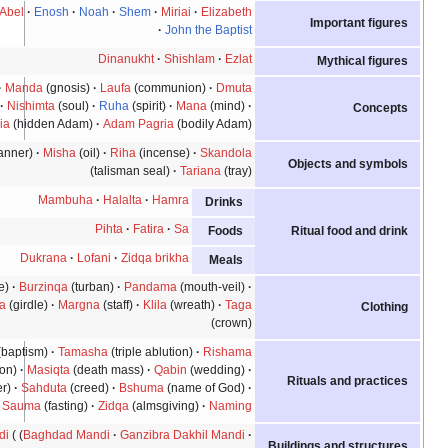
Adam
Seth
Abel
Enosh
Noah
Shem
Miriai
Elizabeth
John the Baptist
Dinanukht
Shishlam
Ezlat
Kushta
(truth)
Manda
(gnosis)
Laufa
(communion)
Dmuta
(image)
Nishimta
(soul)
Ruha
(spirit)
Mana
(mind)
Adam Kasia
(hidden Adam)
Adam Pagria
(bodily Adam)
Drabsha
(banner)
Misha
(oil)
Riha
(incense)
Skandola
(talisman seal)
Tariana
(tray)
Mambuha
Halalta
Hamra
Drinks
Pihta
Fatira
Sa
Foods
Dukrana
Lofani
Zidqa brikha
Meals
Rasta
(robe)
Burzinqa
(turban)
Pandama
(mouth-veil)
Himiana
(girdle)
Margna
(staff)
Klila
(wreath)
Taga
(crown)
Masbuta
(baptism)
Tamasha
(triple ablution)
Rishama
(minor ablution)
Masiqta
(death mass)
Qabin
(wedding)
Brakha
(prayer)
Sahduta
(creed)
Bshuma
(name of God)
Sauma
(fasting)
Zidqa
(almsgiving)
Naming
Mandi
Baghdad Mandi
Ganzibra Dakhil Mandi
Bui