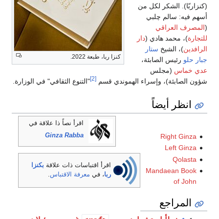
ن
ر
كنزا ربا، طبعة 2022.
[2]
 الهموندي قسم
"التنوع الثقافي" في الوزارة.
اقرأ نصاً ذا علاقة في
Ginza Rabba
اقرأ اقتباسات ذات علاقة
بكنزا
ربا
، في
معرفة الاقتباس
.