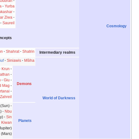
Nsab
Gubran
Shihlun
Yura
Yurba
Yukabar
Yukashar
Yawar Ziwa
Simat Hayyi
Saureil
Anana
Gufna
Concepts
Ziwa
Matarta
Hitfun
Shahrat
Shatrin
Intermediary realms
Sea of Suf
Siniawis
Mšiha
Ruha
Ur
Krun
Gaf
Qin
Anathan
Shdum
Giu
Demons
Hag and Mag
Zartai-Zartanai
Zahreil
World of Darkness
Shamish
(Sun)
Libat
(Venus)
Nbu
(Mercury)
Sin
Planets
(Moon)
Kiwan
(Saturn)
Bil
(Jupiter)
Nirig
(Mars)