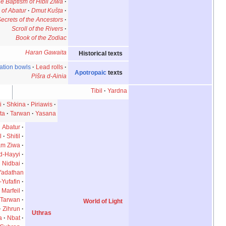
The Baptism of Hibil Ziwa
Scroll of Abatur
Dmut Kušṭa
Secrets of the Ancestors
Scroll of the Rivers
Book of the Zodiac
Haran Gawaita
Historical texts
Incantation bowls
Lead rolls
Apotropaic
texts
Pišra d-Ainia
Tibil
Yardna
Hayyi Rabbi
Shkina
Piriawis
Mshunia Kushta
Tarwan
Yasana
Yushamin
Abatur
Ptahil
Hibil
Shitil
Anush
Sam Ziwa
Manda d-Hayyi
Shilmai
Nidbai
Adathan and Yadathan
Yufin-Yufafin
Urfeil and Marfeil
Tar and Tarwan
World of Light
Bihram
Zihrun
Uthras
Etinsib Ziwa
Nbat