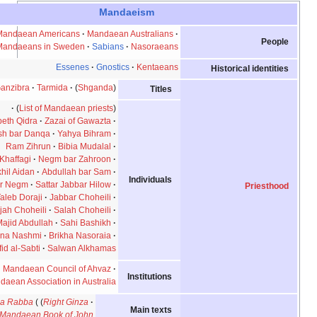
Mandaeism
e
t
v
أخف
Mandaeans
Mandaean Americans
Mandaean Australians
Mandaeans in Sweden
Sabians
Nasoraeans
Essenes
Gnostics
Kentaeans
Rishama
Ganzibra
Tarmida
(
Shganda
)
Titles
)
List of Mandaean priests
(
Shlama beth Qidra
Zazai of Gawazta
Anush bar Danqa
Yahya Bihram
Ram Zihrun
Bibia Mudalal
Abdullah Khaffagi
Negm bar Zahroon
Dakhil Aidan
Abdullah bar Sam
Individuals
Abdullah bar Negm
Sattar Jabbar Hilow
Taleb Doraji
Jabbar Choheili
Najah Choheili
Salah Choheili
Khaldoon Majid Abdullah
Sahi Bashikh
Yuhana Nashmi
Brikha Nasoraia
Rafid al-Sabti
Salwan Alkhamas
Mandaean Council of Ahvaz
Institutions
Sabian Mandaean Association in Australia
Ginza Rabba
Right Ginza
Main texts
Left Ginza
Mandaean Book of John