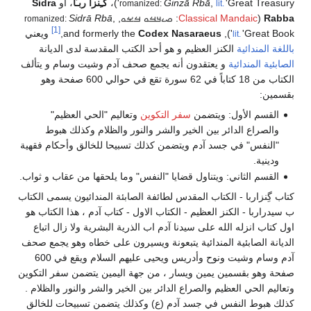
Ginzā 
گـِنزا ربـّا
، أو
Sidra
romanized:
Clas
:
ࡎࡉࡃࡓࡀ ࡓࡁࡀ
,
,
Sidrā Rbā
romanized:
[1]
Codex Nasar
,
ويعني
ظيم و هو أحد الكتب المقدسة لدى الديانة
ون أنه يجمع صحف آدم وشيت وسام و يتألف
الكتاب من 18 كتاباً في 62 سورة تقع في حوالي 600 صفحة وهو
من
سفر التكوين
وتعاليم "الحي العظيم"
الخير والشر والنور والظلام وكذلك هبوط
 ويتضمن كذلك تسبيحا للخالق وأحكام فقهية
ول قضايا "النفس" وما يلحقها من عقاب و ثواب.
المقدس لطائفة الصابئة المندائيون يسمى الكتاب
م - الكتاب الاول - كتاب آدم ، هذا الكتاب هو
سيدنا آدم اب الذرية البشرية ولا زال اتباع
ئية يتبعونة ويسيرون على خطاه وهو يجمع صحف
آدم وسام وشيت ونوح وأدريس ويحيى عليهم السلام ويقع في 600
ويسار ، من جهة اليمين يتضمن سفر التكوين
راع الدائر بين الخير والشر والنور والظلام .
د آدم (ع) وكذلك يتضمن تسبيحات للخالق