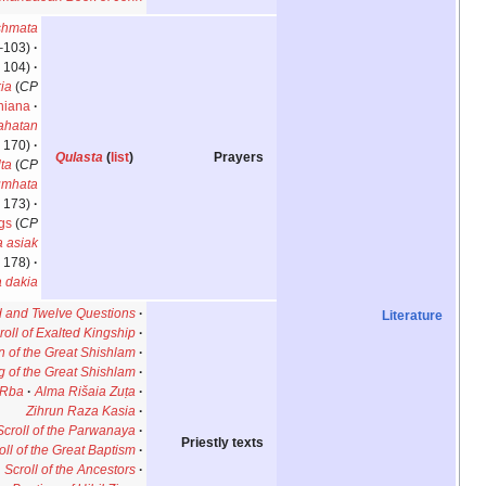
Sidra d-Nishmata
(
CP
1–103)
Rushuma
(
CP
104)
Asut Malkia
(
CP
105)
Eniana
Rahma
Tabahatan
(
CP
170)
Qulasta
(
list
)
Prayers
Shal Shulta
(
CP
171)
Shumhata
(
CP
173)
King of Kings
(
CP
176)
Kušṭa asiak
(
CP
178)
Kd azil bhira dakia
The Thousand and Twelve Questions
Scroll of Exalted Kingship
The Coronation of the Great Shishlam
The Wedding of the Great Shishlam
Alma Rišaia Rba
Alma Rišaia Zuṭa
Zihrun Raza Kasia
Scroll of the Parwanaya
Priestly texts
Scroll of the Great Baptism
Scroll of the Ancestors