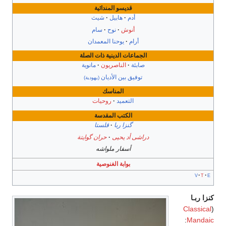
قديسو المندائية
أدم
هابيل
شيث
أنوش
نوح
سام
أرام
يوحنا المعمدان
لجماعات الدينية ذات الصلة
صابئة
الناصريون
مانوية
توفيق بين الأديان
(يهودية)
المناسك
التعميد
روحيات
الكتب المقدسة
گنزا ربا
قلستا
اشى أد يحيى
حران گوايتة
أسفار ملواشه
بوابة الغنوصية