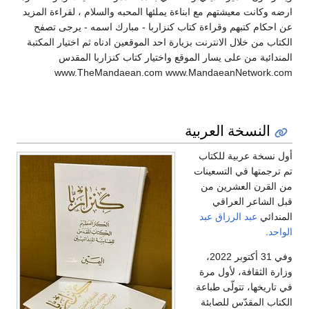
بناءة يملئها المحبه والسلام ، لقراءة المزيد
كتاب كنزاربا - مبارك اسمه - يرجى تصفح
بزيارة احد الموقعين ادناه ثم اختيار المكتبة
لموقع واختيار كتاب كنزاربا المقدس
www.TheMandaean.com www.Ma
ية
ت