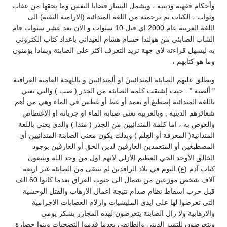
ويشمل اليسار قضايا النفس وما يحقها من عقاب
 من اللغة المندائية (الارامية النقية) الى
اللغة العربية عام 2000 اي قبل 10 سنوات و الان بعد عشر سنوات قام
ا حسام هشام العيداني باعداد كتاب الكتروني
 تريد التعرف اكثر على الصابئة وبماذا يؤمنون
ائيين او ألمندائيين و باللهجة العامية العراقية
كلمة الصابئة من الجذر ( صب ) والتي تعني
 أو تعمد أو غط أو غطس في الماء وهي من أهم
بية تعني صبابة الماء او جريانه او الاغتطاص
ندائيين من الجذر ( مندا ) والذي يعني باللغة
عِلم ) وبذلك يكون معنى الصابئة المندائيين أي
العارفين لدين الحق أو العارفين بوجود
يم الأزلي لانهم اول من وحد الله ويتبعون
اد الرافدين لم يتبقى من الصابئة غير اربعة
آلاف شخص موزعين من شمال الى جنوب العراق بعدما كانوا 60 الف
ام نتيجة اعمال الارهاب والقتل الوحشية
ي المليشيات وازلام العصابات الاجرامية
بئة يتعرضون لهذه المجازر بشكر يومي
والطائفي بعدما قدموا التضحيات وبنوا حضارة