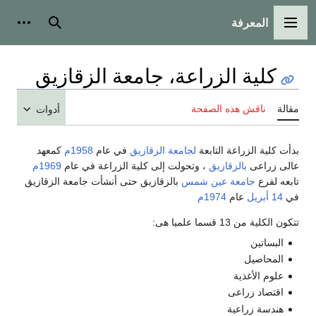
المعرفة
القائمة الرئيسية
بحث
أدوات
كلية الزراعة، جامعة الزقازيق
مقالة
ناقش هذه الصفحة
أدوات
بدأت كلية الزراعة التابعة
لجامعة الزقازيق
في عام
1958م
كمعهد
عالى زراعى
بالزقازيق
، وتحولت إلى كلية الزراعة في عام
1969م
تابعه لفرع
جامعة عين شمس
بالزقازيق حتى أنشأت جامعة الزقازيق
في
14 أبريل
عام
1974م
تتكون الكلية من 13 قسما علميا هى:
البساتين
المحاصيل
علوم الأغذية
اقتصاد زراعى
هندسة زراعية