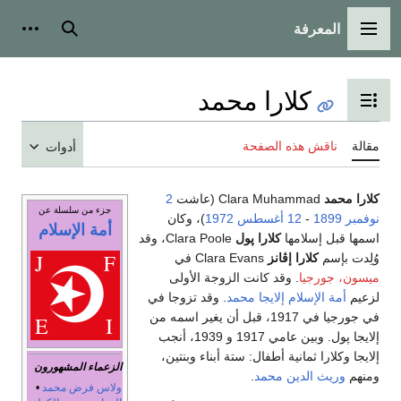
المعرفة
القائمة الرئيسية
بحث
أدوات
كلارا محمد
تبديل عرض جدول المحتويات
مقالة
ناقش هذه الصفحة
أدوات
كلارا محمد
Clara Muhammad (عاشت
2
جزء من سلسلة عن
نوفمبر
1899
-
12 أغسطس
1972
)، وكان
أمة الإسلام
اسمها قبل إسلامها
كلارا پول
Clara Poole، وقد
وُلِدت بإسم
كلارا إڤانز
Clara Evans في
ميسون، جورجيا
. وقد كانت الزوجة الأولى
لزعيم
أمة الإسلام
إلايجا محمد
. وقد تزوجا في
في جورجيا في 1917، قبل أن يغير اسمه من
إلايجا پول. وبين عامي 1917 و 1939، أنجب
إلايجا وكلارا ثمانية أطفال: ستة أبناء وبنتين،
الزعماء المشهورون
ومنهم
وريث الدين محمد
.
ولاس فرض محمد
•