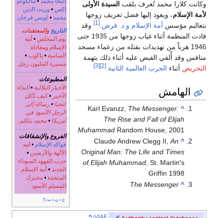
إليجا محمد
•
مالكولم
وكانت كلارا محمد تُعرف بلقب
السيدة الأولى
إكس
•
وريث الدين
لأمة الإسلام
، ويعود إليها فضل تعريف زوجها
محمد
•
لويس فرخان
[1]
بتعاليم مؤسس
أمة الإسلام
و.د. فرض
.
وقد
التاريخ
والمعتقدات
قادت المنظمة أثناء غياب زوجها من 1935 حتى
يوم المخلص
•
أمة
1946 هرباً من تهديدات بقتله من زعماء مسجد
الإسلام ومعاداة
السامية
•
ياكوب
•
منافس وقد أُلقي القبض عليه أثناء ذلك بتهمة
مسيرة المليون رجل
[3]
[2]
التحريض
أثناء
الحرب العالمية الثانية
.
المطبوعات
الأخبار البلالية
•
النداء
الهامش
الأخير
•
كيف تأكل
لتحيا
•
رسالة إلى
Karl Evanzz,
The Messenger:
^
الرجل الأسود في
The Rise and Fall of Elijah
أمريكا
•
محمد يتكلم
Muhammad
Random House, 2001
الفروع والإنشقاقات
Claude Andrew Clegg II,
An
^
فواكه الإسلام
•
أمة
Original Man: The Life and Times
الآلهة والأرضين
•
حزب الفهود السوداء
of Elijah Muhammad
, St. Martin's
الجديد
•
أمة الإسلام
Griffin 1998
المتحدة
•
مخبزك
The Messenger
^
المسلم الأسود
ع
ن
ت
•
•
VIAF