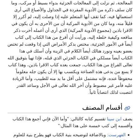
المعالجة، ثم نزلت إلى المعالجات الجزئية بدواء بسيط أو مركب، وما
كان سلف ذكره من الأدوية المفردة في الجداول والأصباغ التي أرى
استعمالها فيه، كما تقف أيها المتعلم عليه إذا وصلت إليه، لم أكرر إلا
قليلاً منه، وما كان من الأدوية المركبة أن من الأحرى به أن يكون في
الاقرا باذين (مجموع الأدوية المركبة) الذي أرى أن أعمله أخرت ذكر
منافعه وكيفية خلطه إليه، ورأيت أن أفرغ من هذا الكتاب إلى كتاب
أيضاً في الأمور الجزئية، مختص بذكر الأمراض التي إذا وقعت لم تختص
بعضو بعينه ونورد هنالك أيضاً الكلام في الزينة وأن أسلك في هذا
الكتاب أيضاً مسلكي في الكتاب الجزئي الذي قبله، فإذا تهيأ بتوفيق الله
تعالى الفراغ من هذا الكتاب، جمعت بعده كتاب الاقرا باذين، وهذا كتاب
لا يسع من يدعى هذه الصناعة ويكتسب بها إلا أن يكون جله معلوماً
محفوظاً عنده، فإنه مشتمل على أقل ما بد منه للطبيب، وأما الزيادة
عليه فأمر غير مضبوط وأن أخر الله تعالى في الأجل وساعد القدر
انتصبت لذلك انتصاباً ثانياً.
أقسام المصنف
يصف
ابن سينا
تقسيم كتابه كالتالي: "وأما الآن فإني أجمع هذا الكتاب
وأقسمه إلى كتب خمسة على هذا المثال:"
الفهرست
: وبالاضافة لتوضيحه بنية الكتاب فهو يطرح بنية للعلوم