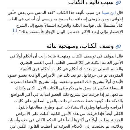
سبب تأليف الكتاب
قال
ابن سينا
عن سبب تأليفه هذا الكتاب: "فقد التمس مني بعض خلّص
إخواني، ومن يلزمني إسعافه بما يسمح به وسعي أن أصنف في الطب
كتاباً مشتملاً على قوانينه الكلية والجزئية اشتمالاً يجمع إلى الشرح
[1]
الاختصار وإلى إيفاء الأكثر حقه من البيان الإيجاز فأسعفته بذلك".
.
وصف الكتاب، ومنهجية بنائه
قال المؤلف في توصيف الكتاب ومنهجية بنائه: رأيت أن أتكلم أولاً في
الأمور العامة الكلية في كلا قسمي الطب، أعني القسم النظري
والقسم العملي ثم بعد ذلك أتكلم في كليات أحكام قوى الأدوية
المفردة، ثم في جزئياتها، ثم بعد ذلك في الأمراض الوافعة بعضو عضو،
فأبتدئ أولاً بتشريح ذلك العضو ومنفعته، وإما تشريح الأعضاء المفردة
البسيطة فيكون قد سبق مني ذكره في الكتاب الأول الكلي وكذلك
منافعها. ثم إذا فرغت من تشريح ذلك العضو ابتدأت في أكثر المواضع
بالدلالة علة كيفية حفظ صحته، ثم دللت بالقول المطلق على كليات
أمراضه وأسبابها وطرق الاستدلالات عليها وطرق معالجتها بالقول
الكلي أيضاً فإذا فرغت من هذه الأمور الكلية أقبلت على الأمراض
الجزئية. ودللت أولاً في أكثرها أيضاً على الحكم الكلي في حده وأسبابه
ودلائله، ثم تخلصت إلى الأحكام الجزئية ثم أعطيت القانون الكلي في