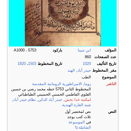
المؤلف
ابن سينا
باركود
A1000 ، 5753
عدد الصفحات
860
تاريخ التأليف
1020
تاريخ المخطوط
1503
،
1820
مقر_المخطوط
حيدر أباد
,
الهند
الموضوع
الطب
الناشر
روما
,
الامبراطورية الرومانية المقدسة
المخطوط الثاني 5753 خطه محمد رضي بن حسين
العلوي الفاطمي الحسني الحسيني الطباطبائي
لمكتبة خدا بخش
,
حيدر أباد الدكن
,
نظام حيدر آباد
,
شبه القارة الهندية
.
النص
نص لمختصر أول
ثلاث كتب يوجد
في
الموسوعة
الشاملة