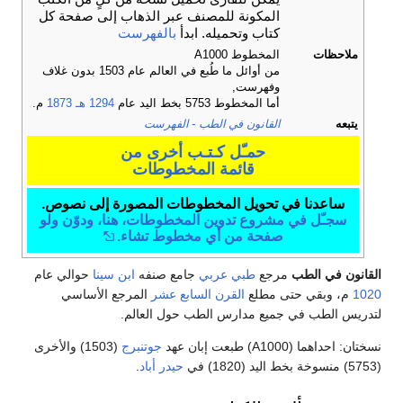
المكونة للمصنف عبر الذهاب إلى صفحة كل
كتاب وتحميله. ابدأ
بالفهرست
ملاحظات
المخطوط A1000
من أوائل ما طُبع في العالم عام 1503 بدون غلاف
وفهرست,
أما المخطوط 5753 بخط اليد عام
1294 هـ
1873
م.
يتبعه
القانون في الطب - الفهرست
حمـّل كـتـب أخرى من
قائمة المخطوطات
ساعدنا في تحويل المخطوطات المصورة إلى نصوص.
سجـّل في مشروع تدوين المخطوطات، هنا، ودوّن ولو
صفحة من أي مخطوط تشاء.
القانون في الطب
مرجع
طبي
عربي
جامع صنفه
ابن سينا
حوالي عام
1020
م، وبقي حتى مطلع
القرن السابع عشر
المرجع الأساسي
لتدريس الطب في جميع مدارس الطب حول العالم.
نسختان: احداهما (A1000) طبعت إبان عهد
جوتنبرج
(1503) والأخرى
(5753) منسوخة بخط اليد (1820) في
حيدر أباد
.