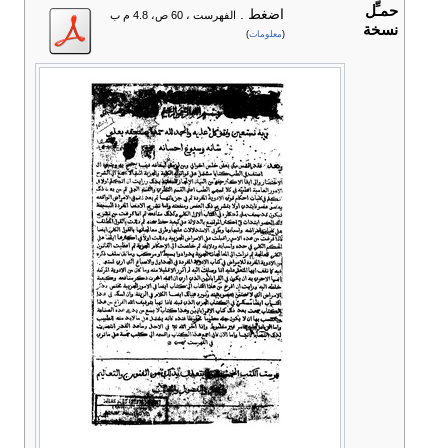
حمـِّل
اضغط
.
الفهرست ، 60 ص، 4.8 م ب
نسخة
(
معلومات
)