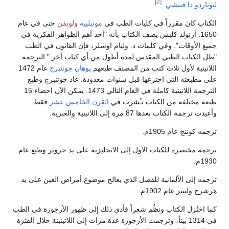
[2]
ليوناردو دا فينشي
.
الكتاب كان مقرراً في كليات الطب في
مونبلييه
ولوبفن
حتى في عام
1650. أرنولد كلبس يصف الكتاب بأنه "أحد أهم الظواهر الفكرية في
جميع الأوقات". وفي كلمات د. وليام اوسلر، فإن القانون في الطب
"ظل الكتاب الطبي المقدس لمدة أطول من أي كتاب آخر." الترجمة
اللاتينية لأول ثلاث كتب من المصنف طبعهم
يوهان جوتنبرج
عام 1472
على مطبعته التي اخترعها قبل سنوات معدودة. عاد جوتنبرج وطبع
الترجمة اللاتينية كاملة في العام التالي 1473. يمكن الآن احصاء 15
طبعة مختلفة من الكتاب نـُشرت في
القرن الخامس عشر
فقط.
وأعيدت ترجمة الكتاب بعدها 87 مرة إلى اللاتينية والعبرية.
ترجمه كوننج عام 1905م.
ترجمة مختصرة للكتاب الأول إلى الانجليزية على يد جرونر وطبع عام
1930م.
ترجمه إلى الألمانية للفصل الذي يعالج موضوع أمراض العين على يد
هرشرج وليبير عام 1902م.
كما اختُزل الكتاب ونظُم شعراً فأدى ذلك إلى ظهور الأرجوزة في الطب
في 1314 بيتاً، وترجمت الأرجوزة عدة مرات إلى اللاتينينة خلال الفترة