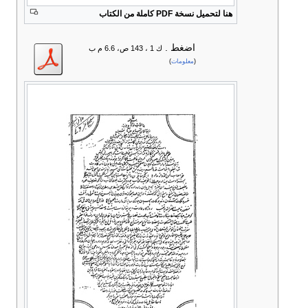
هنا لتحميل نسخة PDF كاملة من الكتاب
اضغط
.
ك 1 ، 143 ص، 6.6 م ب
(
معلومات
)