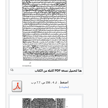
هنا لتحميل نسخة PDF كاملة من الكتاب
اضغط
.
ك 4 ، 156 ص، 7.7 م ب
(
معلومات
)