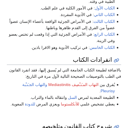
الطبية في وقته.
الكتاب الأول
: في الأمور الكلية في علم الطب.
الكتاب الثاني
: في الأدوية المفردة.
الكتاب الثالث
: في الأمراض الجزئية الواقعة بأعضاء الإنسان عضواً
عضواً من الفرق إلى القدم ظاهرها وباطنها.
الكتاب الرابع
: في الأمراض الجزئية التي إذا وقعت لم تختص بعضو
وفي الزينة.
الكتاب الخامس
: في تركيب الأدوية وهو الاقرا باذين.
انفرادات الكتاب
بالاضافة لطبيعة الكتاب الجامعة التي لم يُسبق إليها، فقد انفرد القانون
في الطب بالتوصيفات الصحيحة التالية لأول مرة في التاريخ:
يُفرق بين
التهاب المـَنـْصِف Mediastinitis
والتهاب الجـَنـْبة
.
Pleurisy
الطبيعة المعدية لمرض
السل
وانتقاله بالماء والتراب.
يعطي تشخيص علمي
للأنكلستوما
ويعزي المرض
للدودة
المعوية.
شروح كتاب القانون وتلخيصه