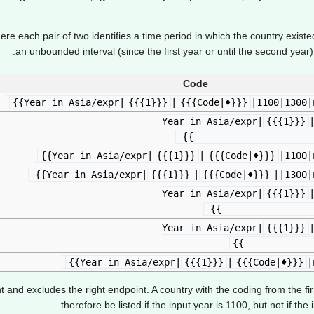
re each pair of two identifies a time period in which the country existed
an unbounded interval (since the first year or until the second yea
Code
{{{1}}}
|
{{{Code|♦}}}
|1100|1300|n
{{{1}}}
♦}}}
|1100|1300|1500|1
{{{1}}}
|
{{{Code|♦}}}
|1100|n
{{{1}}}
|
{{{Code|♦}}}
||1300|n
{{{1}}}
♦}}}
|1100|1300|1
{{{1}}}
♦}}}
||1100|1
{{{1}}}
|
{{{Code|♦}}}
|
nt and excludes the right endpoint. A country with the coding from the f
therefore be listed if the input year is 1100, but not if the 