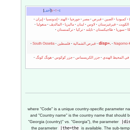
e
t
v
أخف
كمبوديا
الصين
قبرص
مصر
جورجيا
الهند
إندونسيا
إيران
الكويت
قيرغيزستان
لاوس
لبنان
ماليزيا
المالديڤ
منغوليا
ا
سوريا
طاجيكستان
تايلند
تركيا
تركمنستان
Nagorno-
قبرص الشمالية
فلسطين
South Ossetia
 في المحيط الهندي
جزر الكريسماس
جزر كوكوس
هونگ كونگ
where "Code" is a unique country-specific parameter name
and "Country name" is the country name that should be 
"Georgia (country)" vs. "Georgia"), the parameter
|di
the parameter
|the=the
is available. The sub-temp