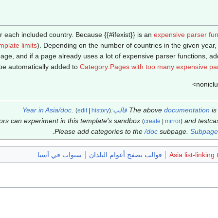
or each included country. Because {{#ifexist}} is an
expensive parser fun
plate limits
). Depending on the number of countries in the given year,
age, and if a page already uses a lot of expensive parser functions, a
be automatically added to
Category:Pages with too many expensive pars
i
documentation
The above
قالب:Year in Asia/doc
.
(
edit
|
history
)
tors can experiment in this template's sandbox
and testc
(
create
|
mirror
)
.
Please add categories to the
/doc
subpage.
Subpages
Asia list-linking
قوالب تصفح أعوام البلدان
سنوات في آسيا