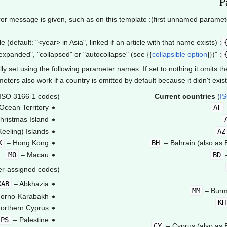
P
numeric an error message is given, such as on this template
: A custom title (default: "<year> in Asia", linked if an article with that name exists)
{{
collapsible option
}}
)
: "expanded", "collapsed" or "autocollapse" (see
ly set using the following parameter names. If set to nothing it omits the
ters also work if a country is omitted by default because it didn't exist 
ISO 3166-1 codes)
Current countries
(
I
 Ocean Territory
AF
hristmas Island
eeling) Islands
AZ
K
– Hong Kong
BH
– Bahrain (also as B
MO
– Macau
BD
r-assigned codes)
XAB
– Abkhazia
MM
– Burm
orno-Karabakh
KH
orthern Cyprus
PS
– Palestine
CY
– Cyprus (also as B