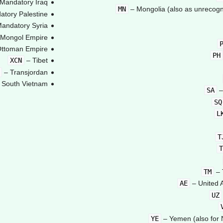
Mandatory Iraq
MN
– Mongolia (also as unrecogn
tory Palestine
andatory Syria
Mongol Empire
ttoman Empire
PH
XCN
– Tibet
– Transjordan
 South Vietnam
SA
–
SQ
L
T
T
TM
– 
AE
– United 
UZ
YE
– Yemen (also for