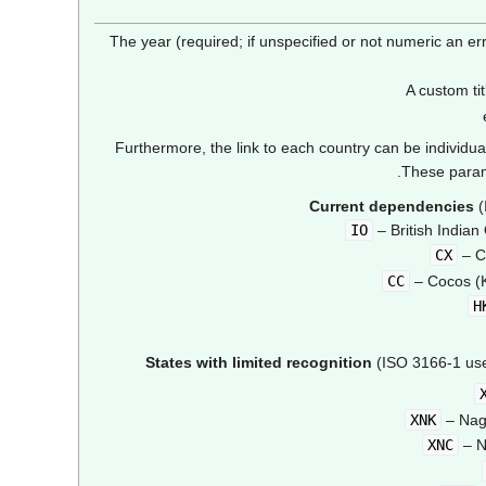
(first unnamed parameter): The year (required; if unspecified or not 
Furthermore, the link to each country can be individual
These parame
Current dependencies
(
IO
– British Indian
CX
– C
CC
– Cocos (K
H
States with limited recognition
(ISO 3166-1 use
XNK
– Nag
XNC
– N