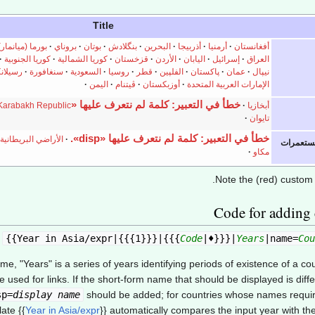
Title
أفغانستان
أرمنيا
أذربيجا
البحرين
بنگلادش
بوتان
بروناي
بورما (ميانمار)
العراق
إسرائيل
اليابان
الأردن
قزخستان
كوريا الشمالية
كوريا الجنوبية
نيپال
عمان
پاكستان
الفلپين
قطر
روسيا
السعودية
سنغافورة
رسيلانك
الإمارات العربية المتحدة
أوزبكستان
ڤيتنام
اليمن
خطأ في التعبير: كلمة لم نتعرف عليها «disp».
أبخازيا
Karabakh Republic
تايوان
خطأ في التعبير: كلمة لم نتعرف عليها «disp».
الأراضي البريطانية
مستعمرات
مكاو
Note the (red) custom l
Code for adding 
}}
Code
|♦}}}|
Years
|name=
Cou
, "Years" is a series of years identifying periods of existence of a co
used for links. If the short-form name that should be displayed is diff
sp=
display name
should be added; for countries whose names require 
late
{{
Year in Asia/expr
}}
automatically compares the input year with the