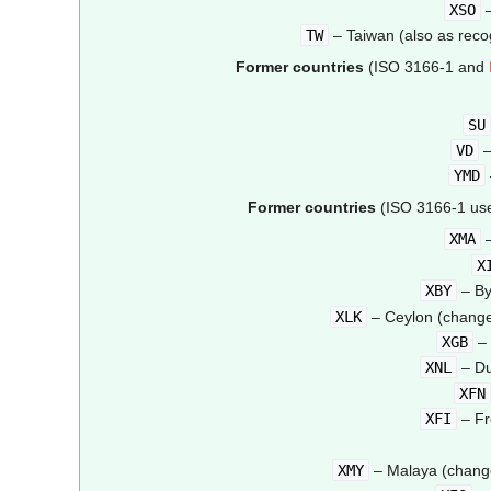
XSO
–
TW
– Taiwan (also as reco
Former countries
(ISO 3166-1 and
SU
VD
–
YMD
Former countries
(ISO 3166-1 use
XMA
–
X
XBY
– By
XLK
– Ceylon (change
XGB
– 
XNL
– Du
XFN
XFI
– Fr
XMY
– Malaya (change