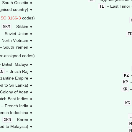
 South Ossetia
TL
– East Timor 
gnised country)
ISO 3166-3
codes)
SKM
– Sikkim
– Soviet Union
I
 North Vietnam
– South Yemen
r-assigned codes)
 British Malaya
IN
– British Raj
KZ
zantine Empire
KP
–
d to Sri Lanka)
KR
–
Colony of Aden
tch East Indies
KG
– French India
ench Indochina
L
XKR
– Korea
M
d to Malaysia)
M