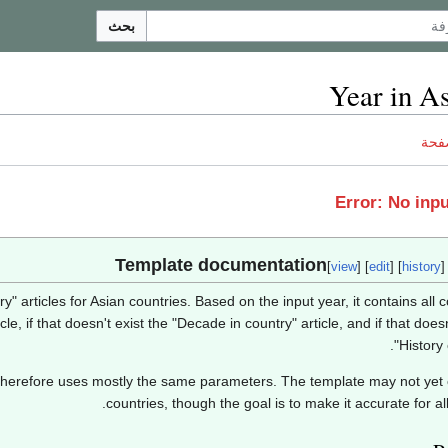
بحث
Year in A
فحة
Error: No inpu
[
view
] [
edit
] [
history
]
" articles for Asian countries. Based on the input year, it contains all c
cle, if that doesn't exist the "Decade in country" article, and if that doesn
"History 
herefore uses mostly the same parameters. The template may not yet c
countries, though the goal is to make it accurate for al