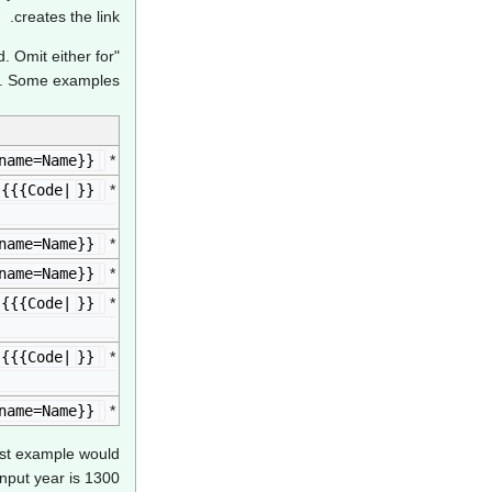
creates the link.
. Omit either for
r). Some examples:
ame=Name}}
{{Year in Asia/expr|
*
|
{{{Code|
{{Year in Asia/expr|
*
700|name=Name}}
ame=Name}}
{{Year in Asia/expr|
*
ame=Name}}
{{Year in Asia/expr|
*
|
{{{Code|
{{Year in Asia/expr|
*
500|name=Name}}
|
{{{Code|
{{Year in Asia/expr|
*
300|name=Name}}
name=Name}}
{{Year in Asia/expr|
*
irst example would
input year is 1300.