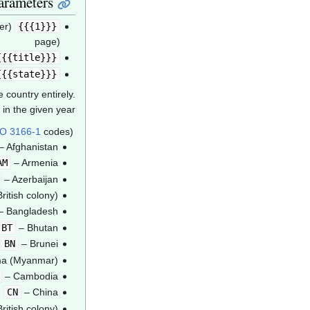
arameters
{{{1}}}
page)
{{{title}}}
{{{state}}}
 country entirely.
in the given year.
SO 3166-1
codes)
– Afghanistan
AM
– Armenia
– Azerbaijan
ritish colony)
– Bangladesh
BT
– Bhutan
BN
– Brunei
a (Myanmar)
– Cambodia
CN
– China
ritish colony)