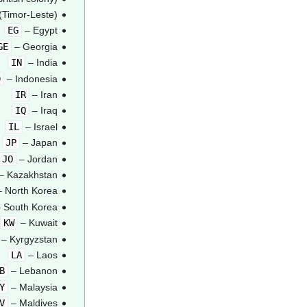
(Timor-Leste)
EG
– Egypt
GE
– Georgia
IN
– India
D
– Indonesia
IR
– Iran
IQ
– Iraq
IL
– Israel
JP
– Japan
JO
– Jordan
– Kazakhstan
 North Korea
 South Korea
KW
– Kuwait
– Kyrgyzstan
LA
– Laos
B
– Lebanon
Y
– Malaysia
V
– Maldives