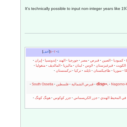
It's technically possible to input non-integer years like 1
e
t
v
أخف
كمبوديا
الصين
قبرص
مصر
جورجيا
الهند
إندونسيا
إيران
الكويت
قيرغيزستان
لاوس
لبنان
ماليزيا
المالديڤ
منغوليا
ا
سوريا
طاجيكستان
تايلند
تركيا
تركمنستان
Nagorno-
قبرص الشمالية
فلسطين
South Ossetia
 في المحيط الهندي
جزر الكريسماس
جزر كوكوس
هونگ كونگ