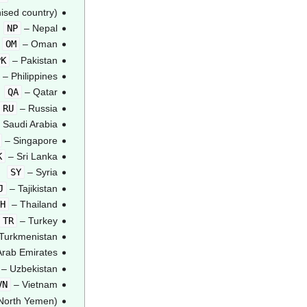
ised country)
NP
– Nepal
OM
– Oman
PK
– Pakistan
– Philippines
QA
– Qatar
RU
– Russia
 Saudi Arabia
– Singapore
K
– Sri Lanka
SY
– Syria
J
– Tajikistan
H
– Thailand
TR
– Turkey
Turkmenistan
Arab Emirates
– Uzbekistan
VN
– Vietnam
 North Yemen)