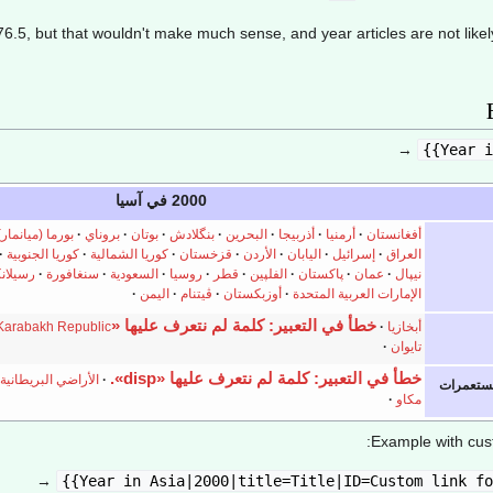
976.5, but that wouldn't make much sense, and year articles are not likely
→
2000 في آسيا
أفغانستان
أرمنيا
أذربيجا
البحرين
بنگلادش
بوتان
بروناي
بورما (ميانمار)
العراق
إسرائيل
اليابان
الأردن
قزخستان
كوريا الشمالية
كوريا الجنوبية
نيپال
عمان
پاكستان
الفلپين
قطر
روسيا
السعودية
سنغافورة
رسيلانك
الإمارات العربية المتحدة
أوزبكستان
ڤيتنام
اليمن
خطأ في التعبير: كلمة لم نتعرف عليها «disp».
أبخازيا
Karabakh Republic
تايوان
خطأ في التعبير: كلمة لم نتعرف عليها «disp».
الأراضي البريطانية
مستعمرات
مكاو
Example with custo
→