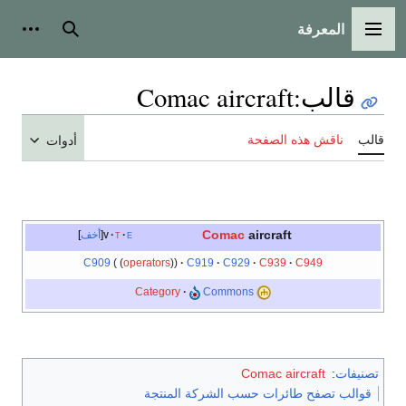
المعرفة
القائمة الرئيسية
بحث
أدوات
قالب
:
Comac aircraft
قالب
ناقش هذه الصفحة
أدوات
Comac
aircraft
e
t
v
أخف
C909
operators
C919
C929
C939
C949
Category
Commons
تصنيفات
:
Comac aircraft
قوالب تصفح طائرات حسب الشركة المنتجة