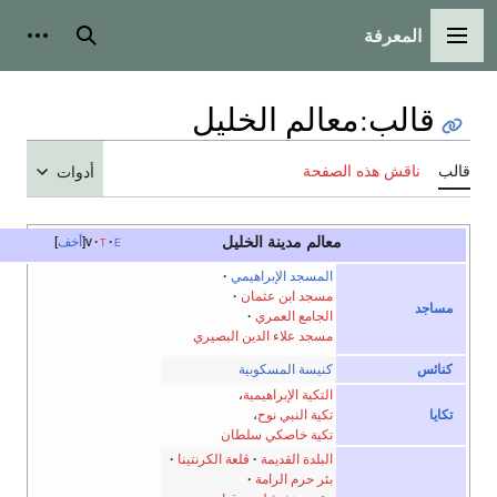
المعرفة
القائمة الرئيسية
بحث
أدوات 
قالب
:
معالم الخليل
قالب
ناقش هذه الصفحة
أدوات
معالم مدينة الخليل
e
t
v
أخف
المسجد الإبراهيمي
مسجد ابن عثمان
مساجد
الجامع العمري
مسجد علاء الدين البصيري
كنائس
كنيسة المسكوبية
التكية الإبراهيمية
،
تكايا
تكية النبي نوح
،
تكية خاصكي سلطان
البلدة القديمة
قلعة الكرنتينا
بئر حرم الرامة